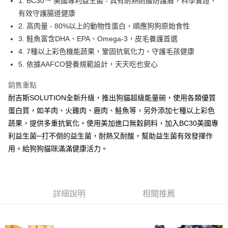
1. BC30™ 美國專利益生菌 - 具有耐熱耐酸防護盾，科學實證，
有效守護腸道健康
2. 高肉量 - 80%以上的動物性蛋白，順應狗狗原始食性
3. 鮭魚富含DHA、EPA、Omega-3，皮毛養護首選
4. 7種以上彩色機能蔬果，鞏固抗氧化力，守護毛孩健康
5. 依據AAFCO營養規範設計，天天吃也安心
銷售重點
耐吉斯SOLUTION全新升級，推出狗貓超級能量碗，使用各類優質
蛋白質，如羊肉、火雞肉、鹿肉、鮭魚等，另外添加七種以上彩色
蔬果，提供多重抗氧化。使用美加進口無穀飼料，加入BC30美國專
利益生菌─打不倒的益生菌，耐熱又耐酸，幫助益生菌有效發揮作
用。給狗狗貓咪滿滿健康活力。
詳細說明
相關推薦