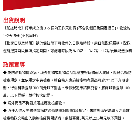
出貨說明
【配送時間】訂單成立後 3~5 個內工作天出貨 (不含例假日及國定假日)，物流約
1~2天送達 (不含周日)
【指定日期及時段】請於備註留下可收件的日期及時段，周日無配送服務，配送
僅能選擇時段無法指定時間，可配送時段為 9-13點、13-17點，17點後無配送服務
政策宣導
◆ 為防治動物傳染病，境外動物或動物產品等應施檢疫物輸入我國，應符合動物
檢疫規定，並依規定申請檢疫。擅自輸入應施檢疫物者最高可處7年以下有期徒
刑，得併科新臺幣 300 萬元以下罰金。未依規定申請檢疫者，將課以新臺幣 100
萬元以下罰鍰，並得按次處罰。
◆ 境外商品不得隨貨贈送應施檢疫物。
◆ 收件人違反動物傳染病防治條例第34條第3項規定，未將郵遞寄送輸入之應施
檢疫物送交輸出入動物檢疫機關銷者，處新臺幣3萬元以上15萬元以下罰鍰。