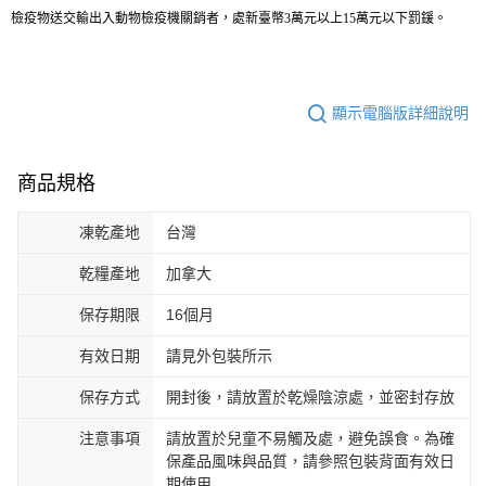
檢疫物送交輸出入動物檢疫機關銷者，處新臺幣3萬元以上15萬元以下罰鍰。
顯示電腦版詳細說明
商品規格
凍乾產地
台灣
乾糧產地
加拿大
保存期限
16個月
有效日期
請見外包裝所示
保存方式
開封後，請放置於乾燥陰涼處，並密封存放
注意事項
請放置於兒童不易觸及處，避免誤食。為確
保產品風味與品質，請參照包裝背面有效日
期使用