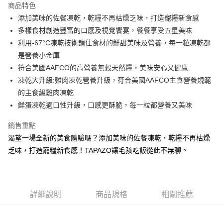
商品特色
合作金庫商業銀行
第一商業銀行
LINE Pay
添加美味的佐餐凍乾，乾糧不再枯燥乏味，打造寵糧新食感
華南商業銀行
彰化商業銀行
多樣食材創造豐富的口感及視覺饗宴，餐餐享受五星美味
Apple Pay
上海商業儲蓄銀行
台北富邦商業銀行
國泰世華商業銀行
兆豐國際商業銀行
利用-67°C凍乾技術鎖住食材的鮮甜美味及營養，每一粒凍乾都
街口支付
臺灣中小企業銀行
台中商業銀行
是營養小金庫
匯豐（台灣）商業銀行
華泰商業銀行
符合美國AAFCO的高營養無穀天然糧，美味安心又健康
悠遊付
聯邦商業銀行
遠東國際商業銀行
凍乾大升級:雞肉凍乾營養升級，符合美國AAFCO主食營養規範
元大商業銀行
永豐商業銀行
Google Pay
的主食級雞肉凍乾
玉山商業銀行
星展（台灣）商業銀行
鮮蛋凍乾適口性升級，口感更酥脆，每一粒都營養又美味
台新國際商業銀行
中國信託商業銀行
全盈+PAY
台灣樂天信用卡公司
大哥付你分期
銷售重點
相關說明
渴望一場全新的美食體驗嗎？添加美味的佐餐凍乾，乾糧不再枯燥
【大哥付你分期使用說明】
乏味，打造寵糧新食感！TAPAZO讓毛孩吃飯從此不無聊。
AFTEE先享後付
1.本服務由台灣大哥大提供，台灣大哥大用戶可立即使用無須另外申請。
2.付款方式選擇「大哥付你分期」，訂單成立後會自動跳轉到大哥付的交易
相關說明
流程，驗證手機門號後，選擇欲分期的期數、繳款截止日，確認付款後即完
【關於「AFTEE先享後付」】
成交易。
ATM付款
AFTEE先享後付是「在收到商品之後才付款」的支付方式。 讓您購物簡單
3.實際核准額度、可分期數及費用金額請依後續交易確認頁面所載為準。
詳細說明
商品規格
相關推薦
便利好安心！
4.訂單成立30分鐘內，如未前往確認交易或遇審核未通過，訂單將自動取
貨到付款
１．簡單：不需註冊會員、不需綁卡、不需儲值。
消。如遇「轉專審核」未通過狀況，表示未達大哥付你分期系統評分，恕無
２．便利：只要手機號碼，簡訊認證，即可結帳。
法說明評估內容。