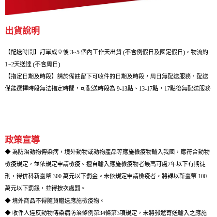
出貨說明
【配送時間】訂單成立後 3~5 個內工作天出貨 (不含例假日及國定假日)，物流約
1~2天送達 (不含周日)
【指定日期及時段】請於備註留下可收件的日期及時段，周日無配送服務，配送
僅能選擇時段無法指定時間，可配送時段為 9-13點、13-17點，17點後無配送服務
政策宣導
◆ 為防治動物傳染病，境外動物或動物產品等應施檢疫物輸入我國，應符合動物
檢疫規定，並依規定申請檢疫。擅自輸入應施檢疫物者最高可處7年以下有期徒
刑，得併科新臺幣 300 萬元以下罰金。未依規定申請檢疫者，將課以新臺幣 100
萬元以下罰鍰，並得按次處罰。
◆ 境外商品不得隨貨贈送應施檢疫物。
◆ 收件人違反動物傳染病防治條例第34條第3項規定，未將郵遞寄送輸入之應施