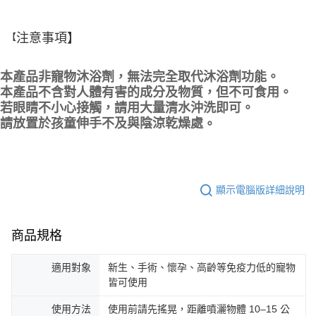
注意事項】
【
本產品非寵物沐浴劑，無法完全取代沐浴劑功能。
。
本產品不含對人體有害的成分及物質，但不可食用
。
若眼睛不小心接觸，請用大量清水沖洗即可
。
請放置於孩童伸手不及與陰涼乾燥處
顯示電腦版詳細說明
商品規格
適用對象
新生、手術、懷孕、高齡等免疫力低的寵物
皆可使用
使用方法
使用前請先搖晃，距離噴灑物體 10–15 公