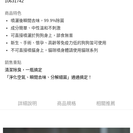
10631742
3 期 0 利率 每期
NT$113
21家銀行
商品特色
合作金庫商業銀行
第一商業銀行
LINE Pay
噴灑後瞬間去味，99.9%除菌
華南商業銀行
彰化商業銀行
成分簡單、中性溫和不刺激
Apple Pay
上海商業儲蓄銀行
台北富邦商業銀行
國泰世華商業銀行
兆豐國際商業銀行
可直接噴灑於狗狗身上，舔食無害
街口支付
臺灣中小企業銀行
台中商業銀行
新生、手術、懷孕、高齡等免疫力低的狗狗皆可使用
匯豐（台灣）商業銀行
華泰商業銀行
不可直接噴貓身上，貓咪噴身體請使用貓咪系列
悠遊付
聯邦商業銀行
遠東國際商業銀行
元大商業銀行
永豐商業銀行
Google Pay
銷售重點
玉山商業銀行
星展（台灣）商業銀行
清潔除臭，一瓶搞定
台新國際商業銀行
中國信託商業銀行
全盈+PAY
「淨化空氣、瞬間去味、分解細菌」通通搞定！
台灣樂天信用卡公司
大哥付你分期
相關說明
【大哥付你分期使用說明】
AFTEE先享後付
1.本服務由台灣大哥大提供，台灣大哥大用戶可立即使用無須另外申請。
詳細說明
商品規格
相關推薦
2.付款方式選擇「大哥付你分期」，訂單成立後會自動跳轉到大哥付的交易
相關說明
流程，驗證手機門號後，選擇欲分期的期數、繳款截止日，確認付款後即完
【關於「AFTEE先享後付」】
成交易。
ATM付款
AFTEE先享後付是「在收到商品之後才付款」的支付方式。 讓您購物簡單
3.實際核准額度、可分期數及費用金額請依後續交易確認頁面所載為準。
便利好安心！
4.訂單成立30分鐘內，如未前往確認交易或遇審核未通過，訂單將自動取
貨到付款
１．簡單：不需註冊會員、不需綁卡、不需儲值。