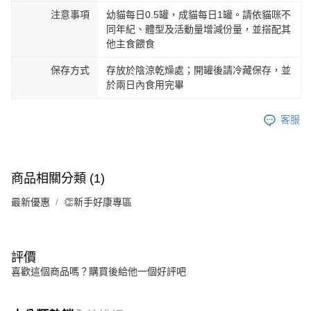
注意事項
幼貓每日0.5罐，成貓每日1罐。請依貓咪不
同年紀、體型及活動量增減份量，並搭配其
他主食餵食
保存方式
存放於陰涼乾燥處；開罐後請冷藏保存，並
於兩日內食用完畢
客服
商品相關分類 (1)
最新優惠
👏新手好康專區
評價
喜歡這個商品嗎？購買後給他一個好評吧