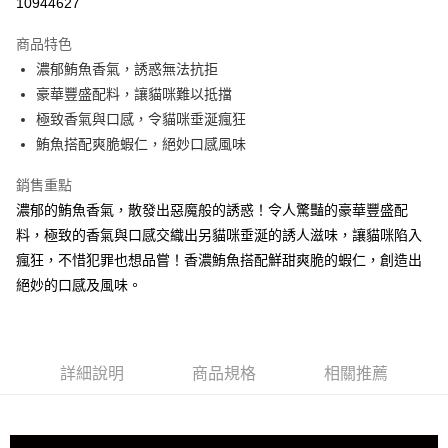
10944627
3 期 0 利率 每期
NT$133
21家銀行
商品特色
合作金庫商業銀行
第一商業銀行
LINE Pay
濃郁鮪魚香氣，誘惑無法抗拒
華南商業銀行
彰化商業銀行
豪華豐盛配料，讓貓咪難以抵擋
Apple Pay
上海商業儲蓄銀行
台北富邦商業銀行
國泰世華商業銀行
兆豐國際商業銀行
極致香氣與口感，令貓咪垂涎瘋狂
街口支付
臺灣中小企業銀行
台中商業銀行
鮪魚搭配爽脆蝦仁，絕妙口感風味
匯豐（台灣）商業銀行
華泰商業銀行
悠遊付
聯邦商業銀行
遠東國際商業銀行
銷售重點
元大商業銀行
永豐商業銀行
Google Pay
濃郁的鮪魚香氣，散發出惡魔般的誘惑！令人驚豔的豪華豐盛配
玉山商業銀行
星展（台灣）商業銀行
料，極致的香氣與口感交織出另貓咪垂涎的誘人滋味，讓貓咪陷入
台新國際商業銀行
中國信託商業銀行
全盈+PAY
瘋狂，不惜犯罪也想品嘗！香濃鮪魚搭配鮮甜爽脆的蝦仁，創造出
台灣樂天信用卡公司
大哥付你分期
絕妙的口感及風味。
相關說明
【大哥付你分期使用說明】
AFTEE先享後付
1.本服務由台灣大哥大提供，台灣大哥大用戶可立即使用無須另外申請。
2.付款方式選擇「大哥付你分期」，訂單成立後會自動跳轉到大哥付的交易
相關說明
詳細說明
商品規格
相關推薦
流程，驗證手機門號後，選擇欲分期的期數、繳款截止日，確認付款後即完
【關於「AFTEE先享後付」】
成交易。
ATM付款
AFTEE先享後付是「在收到商品之後才付款」的支付方式。 讓您購物簡單
3.實際核准額度、可分期數及費用金額請依後續交易確認頁面所載為準。
便利好安心！
4.訂單成立30分鐘內，如未前往確認交易或遇審核未通過，訂單將自動取
貨到付款
１．簡單：不需註冊會員、不需綁卡、不需儲值。