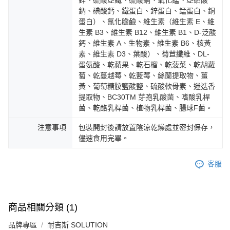
鈉、碘酸鈣、鐵蛋白、鋅蛋白、錳蛋白、銅
蛋白）、氯化膽鹼、維生素（維生素 E、維
生素 B3、維生素 B12、維生素 B1、D-泛酸
鈣、維生素 A、生物素、維生素 B6、核黃
素、維生素 D3、葉酸）、菊苣纖維、DL-
蛋氨酸、乾蘋果、乾石榴、乾菠菜、乾胡蘿
蔔、乾蔓越莓、乾藍莓、絲蘭提取物、薑
黃、葡萄糖胺鹽酸鹽、硫酸軟骨素、迷迭香
提取物、BC30TM 芽孢乳酸菌、嗜酸乳桿
菌、乾酪乳桿菌、植物乳桿菌、腸球F菌。
注意事項
包裝開封後請放置陰涼乾燥處並密封保存，
儘速食用完畢。
客服
商品相關分類 (1)
品牌專區
耐吉斯 SOLUTION