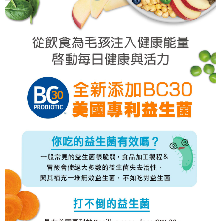
https://aftee.tw/terms/#terms3
離島宅配
３．未成年的使用者請事先徵得法定代理人或監護人之同意方可使用
每筆NT$180
「AFTEE先享後付」，若未經同意申辦者引起之損失，本公司不負相關責
任。
貨到付款
４．使用「AFTEE先享後付」時，將依據個別帳號之用戶狀況，依本公司即
時審查核予不同之上限額度；若仍有額度不足之情形，本公司將視審查結果
每筆NT$95，滿NT$1,000(含以上)免運費
請求用戶進行身份認證。
５．嚴禁一人註冊多個帳號或使用他人資訊註冊。若發現惡意使用之情形，
恩沛科技股份有限公司將有權停止該用戶之使用額度並採取法律行動。