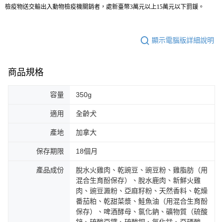
檢疫物送交輸出入動物檢疫機關銷者，處新臺幣3萬元以上15萬元以下罰鍰。
顯示電腦版詳細說明
商品規格
容量
350g
適用
全齡犬
產地
加拿大
保存期限
18個月
產品成份
脫水火雞肉、乾豌豆、豌豆粉、雞脂肪（用
混合生育酚保存）、脫水鹿肉、新鮮火雞
肉、豌豆澱粉、亞麻籽粉、天然香料、乾燥
番茄粕、乾甜菜漿、鮭魚油（用混合生育酚
保存）、啤酒酵母、氯化鈉、礦物質（硫酸
鋅、硫酸亞鐵、硫酸銅、氧化錳、亞硒酸