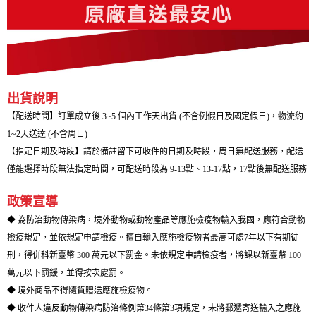
出貨說明
【配送時間】訂單成立後 3~5 個內工作天出貨 (不含例假日及國定假日)，物流約
1~2天送達 (不含周日)
【指定日期及時段】請於備註留下可收件的日期及時段，周日無配送服務，配送
僅能選擇時段無法指定時間，可配送時段為 9-13點、13-17點，17點後無配送服務
政策宣導
◆ 為防治動物傳染病，境外動物或動物產品等應施檢疫物輸入我國，應符合動物
檢疫規定，並依規定申請檢疫。擅自輸入應施檢疫物者最高可處7年以下有期徒
刑，得併科新臺幣 300 萬元以下罰金。未依規定申請檢疫者，將課以新臺幣 100
萬元以下罰鍰，並得按次處罰。
◆ 境外商品不得隨貨贈送應施檢疫物。
◆ 收件人違反動物傳染病防治條例第34條第3項規定，未將郵遞寄送輸入之應施