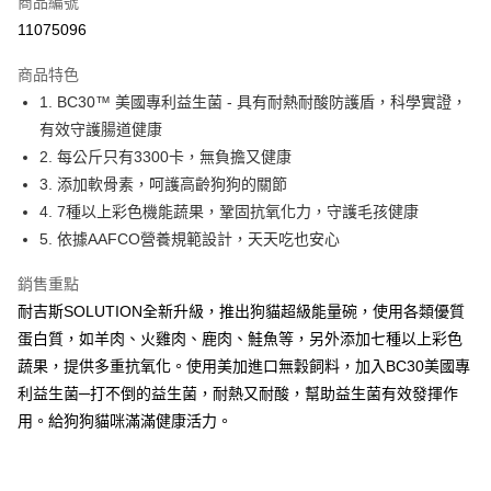
商品編號
信用卡分期付款
11075096
3 期 0 利率 每期
NT$83
21家銀行
商品特色
合作金庫商業銀行
第一商業銀行
超商取貨付款
1. BC30™ 美國專利益生菌 - 具有耐熱耐酸防護盾，科學實證，
華南商業銀行
彰化商業銀行
有效守護腸道健康
LINE Pay
上海商業儲蓄銀行
台北富邦商業銀行
國泰世華商業銀行
兆豐國際商業銀行
2. 每公斤只有3300卡，無負擔又健康
Apple Pay
臺灣中小企業銀行
台中商業銀行
3. 添加軟骨素，呵護高齡狗狗的關節
匯豐（台灣）商業銀行
華泰商業銀行
4. 7種以上彩色機能蔬果，鞏固抗氧化力，守護毛孩健康
街口支付
聯邦商業銀行
遠東國際商業銀行
5. 依據AAFCO營養規範設計，天天吃也安心
元大商業銀行
永豐商業銀行
悠遊付
玉山商業銀行
星展（台灣）商業銀行
銷售重點
台新國際商業銀行
中國信託商業銀行
Google Pay
耐吉斯SOLUTION全新升級，推出狗貓超級能量碗，使用各類優質
台灣樂天信用卡公司
全盈+PAY
蛋白質，如羊肉、火雞肉、鹿肉、鮭魚等，另外添加七種以上彩色
蔬果，提供多重抗氧化。使用美加進口無穀飼料，加入BC30美國專
大哥付你分期
利益生菌─打不倒的益生菌，耐熱又耐酸，幫助益生菌有效發揮作
相關說明
用。給狗狗貓咪滿滿健康活力。
【大哥付你分期使用說明】
AFTEE先享後付
1.本服務由台灣大哥大提供，台灣大哥大用戶可立即使用無須另外申請。
2.付款方式選擇「大哥付你分期」，訂單成立後會自動跳轉到大哥付的交易
相關說明
流程，驗證手機門號後，選擇欲分期的期數、繳款截止日，確認付款後即完