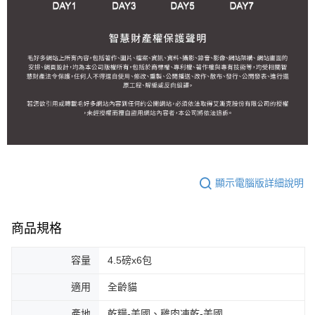
顯示電腦版詳細說明
商品規格
容量
4.5磅x6包
適用
全齡貓
產地
乾糧-美國、雞肉凍乾-美國