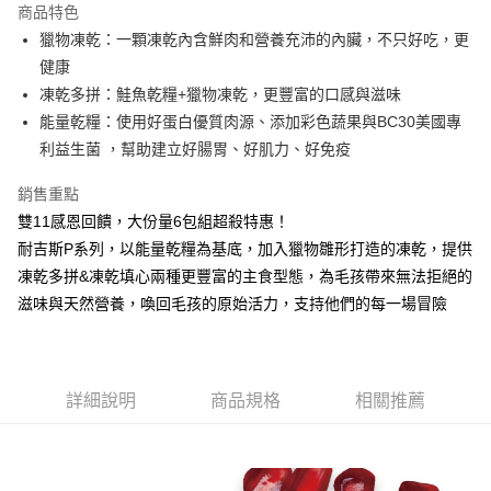
商品特色
合作金庫商業銀行
第一商業銀行
LINE Pay
獵物凍乾：一顆凍乾內含鮮肉和營養充沛的內臟，不只好吃，更
華南商業銀行
彰化商業銀行
健康
Apple Pay
上海商業儲蓄銀行
台北富邦商業銀行
國泰世華商業銀行
兆豐國際商業銀行
凍乾多拼：鮭魚乾糧+獵物凍乾，更豐富的口感與滋味
街口支付
臺灣中小企業銀行
台中商業銀行
能量乾糧：使用好蛋白優質肉源、添加彩色蔬果與BC30美國專
匯豐（台灣）商業銀行
華泰商業銀行
利益生菌 ，幫助建立好腸胃、好肌力、好免疫
悠遊付
聯邦商業銀行
遠東國際商業銀行
元大商業銀行
永豐商業銀行
Google Pay
銷售重點
玉山商業銀行
星展（台灣）商業銀行
雙11感恩回饋，大份量6包組超殺特惠！
台新國際商業銀行
中國信託商業銀行
全盈+PAY
耐吉斯P系列，以能量乾糧為基底，加入獵物雛形打造的凍乾，提供
台灣樂天信用卡公司
大哥付你分期
凍乾多拼&凍乾填心兩種更豐富的主食型態，為毛孩帶來無法拒絕的
相關說明
滋味與天然營養，喚回毛孩的原始活力，支持他們的每一場冒險
【大哥付你分期使用說明】
AFTEE先享後付
1.本服務由台灣大哥大提供，台灣大哥大用戶可立即使用無須另外申請。
2.付款方式選擇「大哥付你分期」，訂單成立後會自動跳轉到大哥付的交易
相關說明
流程，驗證手機門號後，選擇欲分期的期數、繳款截止日，確認付款後即完
【關於「AFTEE先享後付」】
詳細說明
商品規格
相關推薦
成交易。
ATM付款
AFTEE先享後付是「在收到商品之後才付款」的支付方式。 讓您購物簡單
3.實際核准額度、可分期數及費用金額請依後續交易確認頁面所載為準。
便利好安心！
4.訂單成立30分鐘內，如未前往確認交易或遇審核未通過，訂單將自動取
貨到付款
１．簡單：不需註冊會員、不需綁卡、不需儲值。
消。如遇「轉專審核」未通過狀況，表示未達大哥付你分期系統評分，恕無
２．便利：只要手機號碼，簡訊認證，即可結帳。
法說明評估內容。