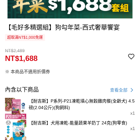
【毛好多精選組】狗勾年菜-西式奢華饗宴
超取滿NT$1,000免運
NT$2,489
NT$1,688
※ 本商品不適用折價券
內含以下商品
查看全部
【耐吉斯】P系列-P21凍乾填心無穀雞肉餐(全齡犬) 4.5
磅(2.04公斤)(狗飼料)
x1
【耐吉斯】犬用凍乾-能量蔬果羊奶丁 24克(狗零食)
x1