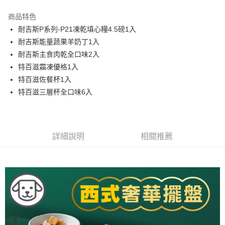
3 期 0 利率 每期
NT$562
21家銀行
商品特色
合作金庫商業銀行
第一商業銀行
LINE Pay
耐吉斯P系列-P21凍乾填心糧4.5磅1入
華南商業銀行
彰化商業銀行
耐吉斯能量蔬果羊奶丁1入
Apple Pay
上海商業儲蓄銀行
台北富邦商業銀行
國泰世華商業銀行
兆豐國際商業銀行
耐吉斯主食肉乾全口味2入
街口支付
臺灣中小企業銀行
台中商業銀行
特百滋霜凍優格1入
匯豐（台灣）商業銀行
華泰商業銀行
特百滋佐餐杯1入
悠遊付
聯邦商業銀行
遠東國際商業銀行
特百滋三層杯全口味6入
元大商業銀行
永豐商業銀行
Google Pay
玉山商業銀行
星展（台灣）商業銀行
台新國際商業銀行
中國信託商業銀行
全盈+PAY
台灣樂天信用卡公司
大哥付你分期
詳細說明
相關推薦
相關說明
【大哥付你分期使用說明】
AFTEE先享後付
1.本服務由台灣大哥大提供，台灣大哥大用戶可立即使用無須另外申請。
2.付款方式選擇「大哥付你分期」，訂單成立後會自動跳轉到大哥付的交易
相關說明
流程，驗證手機門號後，選擇欲分期的期數、繳款截止日，確認付款後即完
【關於「AFTEE先享後付」】
成交易。
ATM付款
AFTEE先享後付是「在收到商品之後才付款」的支付方式。 讓您購物簡單
3.實際核准額度、可分期數及費用金額請依後續交易確認頁面所載為準。
便利好安心！
4.訂單成立30分鐘內，如未前往確認交易或遇審核未通過，訂單將自動取
貨到付款
１．簡單：不需註冊會員、不需綁卡、不需儲值。
消。如遇「轉專審核」未通過狀況，表示未達大哥付你分期系統評分，恕無