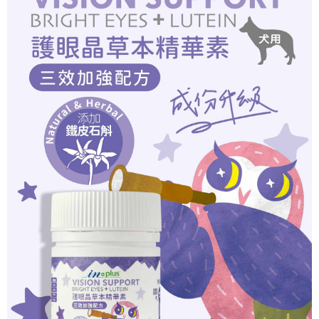
https://aftee.tw/terms/#terms3
離島宅配
３．未成年的使用者請事先徵得法定代理人或監護人之同意方可使用
每筆NT$180
「AFTEE先享後付」，若未經同意申辦者引起之損失，本公司不負相關責
任。
貨到付款
４．使用「AFTEE先享後付」時，將依據個別帳號之用戶狀況，依本公司即
時審查核予不同之上限額度；若仍有額度不足之情形，本公司將視審查結果
每筆NT$95，滿NT$1,000(含以上)免運費
請求用戶進行身份認證。
５．嚴禁一人註冊多個帳號或使用他人資訊註冊。若發現惡意使用之情形，
恩沛科技股份有限公司將有權停止該用戶之使用額度並採取法律行動。