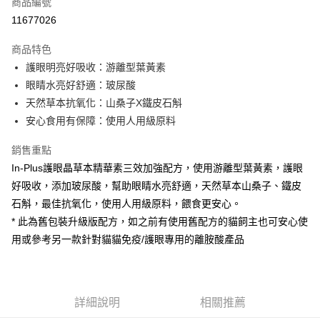
商品編號
信用卡分期付款
11677026
3 期 0 利率 每期
NT$128
21家銀行
商品特色
合作金庫商業銀行
第一商業銀行
超商取貨付款
護眼明亮好吸收：游離型葉黃素
華南商業銀行
彰化商業銀行
眼睛水亮好舒適：玻尿酸
LINE Pay
上海商業儲蓄銀行
台北富邦商業銀行
國泰世華商業銀行
兆豐國際商業銀行
天然草本抗氧化：山桑子X鐵皮石斛
Apple Pay
臺灣中小企業銀行
台中商業銀行
安心食用有保障：使用人用級原料
匯豐（台灣）商業銀行
華泰商業銀行
街口支付
聯邦商業銀行
遠東國際商業銀行
銷售重點
元大商業銀行
永豐商業銀行
悠遊付
In-Plus護眼晶草本精華素三效加強配方，使用游離型葉黃素，護眼
玉山商業銀行
星展（台灣）商業銀行
好吸收，添加玻尿酸，幫助眼睛水亮舒適，天然草本山桑子、鐵皮
台新國際商業銀行
中國信託商業銀行
Google Pay
石斛，最佳抗氧化，使用人用級原料，餵食更安心。
台灣樂天信用卡公司
全盈+PAY
* 此為舊包裝升級版配方，如之前有使用舊配方的貓飼主也可安心使
用或參考另一款針對貓貓免疫/護眼專用的離胺酸產品
大哥付你分期
相關說明
【大哥付你分期使用說明】
AFTEE先享後付
1.本服務由台灣大哥大提供，台灣大哥大用戶可立即使用無須另外申請。
詳細說明
相關推薦
2.付款方式選擇「大哥付你分期」，訂單成立後會自動跳轉到大哥付的交易
相關說明
流程，驗證手機門號後，選擇欲分期的期數、繳款截止日，確認付款後即完