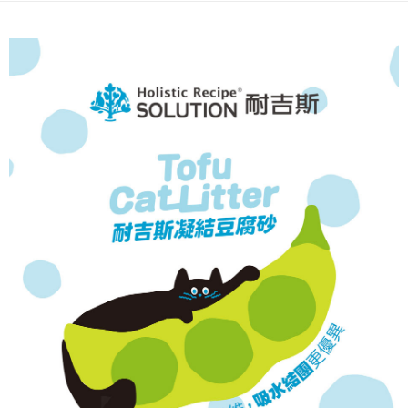
相關說明
流程，驗證手機門號後，選擇欲分期的期數、繳款截止日，確認付款後即完
【關於「AFTEE先享後付」】
成交易。
ATM付款
AFTEE先享後付是「在收到商品之後才付款」的支付方式。 讓您購物簡單
3.實際核准額度、可分期數及費用金額請依後續交易確認頁面所載為準。
便利好安心！
4.訂單成立30分鐘內，如未前往確認交易或遇審核未通過，訂單將自動取
貨到付款
１．簡單：不需註冊會員、不需綁卡、不需儲值。
消。如遇「轉專審核」未通過狀況，表示未達大哥付你分期系統評分，恕無
２．便利：只要手機號碼，簡訊認證，即可結帳。
法說明評估內容。
３．安心：先確認商品／服務後，再付款。
【繳款方式說明】
運送方式
1.分期款項不併入電信帳單，「大哥付你分期」於每月結算日後寄送繳費提
【「AFTEE先享後付」結帳流程】
本島宅配
醒簡訊。
１．於結帳方式選擇「AFTEE先享後付」後，將跳轉至「AFTEE先享後付」
2.透過簡訊連結打開帳單後，可選擇「超商條碼／台灣大直營門市／銀行轉
每筆NT$95，滿NT$1,000(含以上)免運費
結帳頁面，進行簡訊認證並確認金額後，即可完成結帳。
帳／街口支付／iPASS MONEY」等通路繳費。
２．訂單成立數日內，您將收到繳費通知簡訊。
離島宅配
３．收到繳費通知簡訊後14天內，點擊此簡訊中的連結，可透過四大超商／
【注意事項】
ATM／網路銀行／等多元方式進行付款，方視為交易完成。
每筆NT$180
1.本服務係由「台灣大哥大股份有限公司」（以下簡稱本公司）所提供，讓
※ 請注意：結帳手續完成當下不需立刻繳費，但若您需要取消訂單，請聯絡
用戶於交易時，得透過本服務購買商品或服務，並由商店將買賣／分期付款
購買商品的店家。未經商家同意取消之訂單仍視為有效，需透過AFTEE先享
貨到付款
買賣價金債權讓與本公司後，依約使用本公司帳單繳交帳款。
後付繳納相關費用。
2.基於同意付款使用「大哥付你分期」之契約關係目的，商店將以您的個人
每筆NT$95，滿NT$1,000(含以上)免運費
※ 交易是否成功請以「AFTEE先享後付 」之結帳頁面顯示為準，若有關於
資料（包含姓名、電話或地址）提供予台灣大哥大進項蒐集、處理及利用，
是否繳費成功／繳費後需取消欲退款等相關疑問，請聯繫「AFTEE先享後付
由本公司與您本人進行分期帳單所需資料之確認、核對及更正。
客戶支援中心」
https://netprotections.freshdesk.com/support/home
3.完整用戶服務條款，請詳閱以下連結：
https://oppay.tw/userRule
【注意事項】
１．透過由恩沛科技股份有限公司提供之「AFTEE先享後付」服務完成之交
易，需依本服務之必要範圍內提供個人資料，並將交易相關給付款項請求債
權轉讓予恩沛科技股份有限公司。