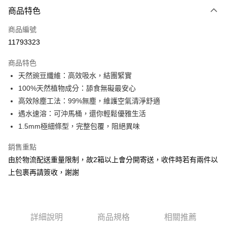
付款方式
商品特色
信用卡一次付款
商品編號
信用卡分期付款
11793323
3 期 0 利率 每期
NT$73
21家銀行
商品特色
合作金庫商業銀行
第一商業銀行
LINE Pay
天然豌豆纖維：高效吸水，結團緊實
華南商業銀行
彰化商業銀行
100%天然植物成分：舔食無礙最安心
Apple Pay
上海商業儲蓄銀行
台北富邦商業銀行
國泰世華商業銀行
兆豐國際商業銀行
高效除塵工法：99%無塵，維護空氣清淨舒適
街口支付
臺灣中小企業銀行
台中商業銀行
遇水速溶：可沖馬桶，還你輕鬆優雅生活
匯豐（台灣）商業銀行
華泰商業銀行
1.5mm極細條型，完整包覆，阻絕異味
悠遊付
聯邦商業銀行
遠東國際商業銀行
元大商業銀行
永豐商業銀行
Google Pay
銷售重點
玉山商業銀行
星展（台灣）商業銀行
由於物流配送重量限制，故2箱以上會分開寄送，收件時若有兩件以
台新國際商業銀行
中國信託商業銀行
全盈+PAY
上包裹再請簽收，謝謝
台灣樂天信用卡公司
大哥付你分期
相關說明
【大哥付你分期使用說明】
AFTEE先享後付
1.本服務由台灣大哥大提供，台灣大哥大用戶可立即使用無須另外申請。
詳細說明
商品規格
相關推薦
2.付款方式選擇「大哥付你分期」，訂單成立後會自動跳轉到大哥付的交易