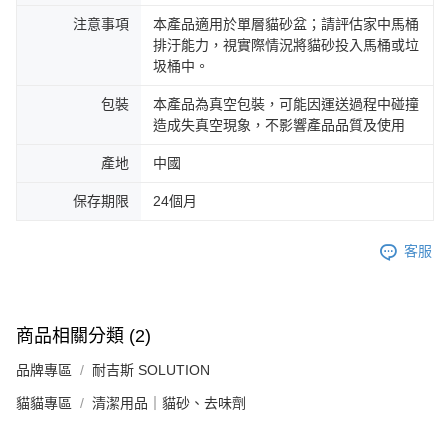
注意事項
本產品適用於單層貓砂盆；請評估家中馬桶
排汙能力，視實際情況將貓砂投入馬桶或垃
圾桶中。
包裝
本產品為真空包裝，可能因運送過程中碰撞
造成失真空現象，不影響產品品質及使用
產地
中國
保存期限
24個月
客服
商品相關分類 (2)
品牌專區
耐吉斯 SOLUTION
貓貓專區
清潔用品｜貓砂、去味劑