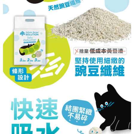
２．關於個人資料處理事宜，請瀏覽以下網址：
https://aftee.tw/terms/#terms3
３．未成年的使用者請事先徵得法定代理人或監護人之同意方可使用
「AFTEE先享後付」，若未經同意申辦者引起之損失，本公司不負相關責
任。
４．使用「AFTEE先享後付」時，將依據個別帳號之用戶狀況，依本公司即
時審查核予不同之上限額度；若仍有額度不足之情形，本公司將視審查結果
請求用戶進行身份認證。
５．嚴禁一人註冊多個帳號或使用他人資訊註冊。若發現惡意使用之情形，
恩沛科技股份有限公司將有權停止該用戶之使用額度並採取法律行動。