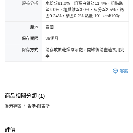
營養分析
水份≦81.0%，粗蛋白質≧11.4%，粗脂肪
≧4.0%，粗纖維≦3.0%，灰分≦2.5%，鈣
≧0.24%，磷≧0.2% 熱量 101 kcal/100g
產地
泰國
保存期限
36個月
保存方式
請存放於乾燥陰涼處，開罐後請盡速食用完
畢
客服
商品相關分類 (1)
香港專區
香港-耐吉斯
評價