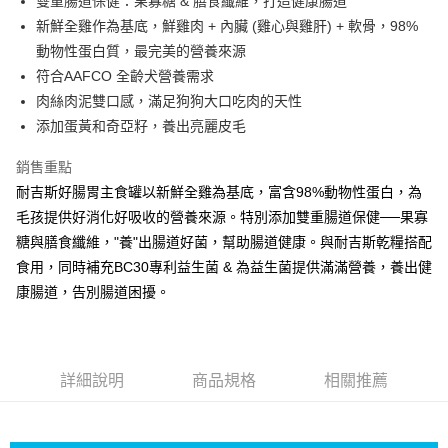
雙重腸道保健：果寡糖 & 膳食纖維，打造健康腸道
新鮮全雞作為基底，鮮雞肉 + 內臟 (雞心與雞肝) + 軟骨，98%
動物性蛋白質，最完美的營養來源
符合AAFCO 全齡犬營養需求
肉絲肉泥雙口感，滿足狗狗大口吃肉的天性
添加蛋黃和奇亞籽，養出亮麗皮毛
銷售重點
耐吉斯好腸胃主食罐以新鮮全雞為基底，富含98%動物性蛋白，為
毛孩提供好消化好吸收的營養來源。特別添加雙重腸道保健──果寡
糖與膳食纖維，"養"出腸道好菌，幫助腸道健康。與耐吉斯乾糧搭配
食用，同時補充BC30專利益生菌 & 為益生菌提供滿滿營養，養出健
康腸道，告別腸道困擾。
詳細說明
商品規格
相關推薦