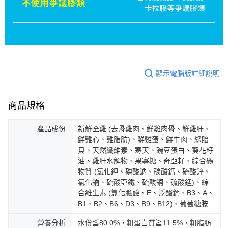
顯示電腦版詳細說明
商品規格
產品成份
新鮮全雞 (去骨雞肉、鮮雞肉骨、鮮雞肝、
鮮雞心、雞脂肪)、鮮雞蛋、鮮牛肉、綠貽
貝、天然纖維素、寒天、豌豆蛋白、葵花籽
油、雞肝水解物、果寡糖、奇亞籽、綜合礦
物質 (氯化鉀、磷酸鈉、碳酸鈣、硫酸鋅、
氯化鈉、硫酸亞鐵、硫酸銅、硫酸錳)、綜
合維生素 (氯化膽鹼、E、泛酸鈣、B3、A、
B1、B2、B6、D3、B9、B12)、葡萄糖胺
營養分析
水份≦80.0%，粗蛋白質≧11.5%，粗脂肪