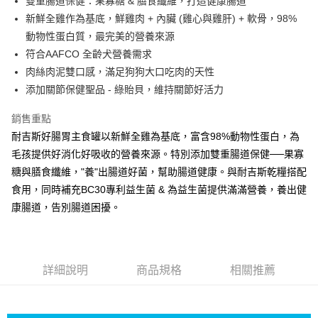
雙重腸道保健：果寡糖 & 膳食纖維，打造健康腸道
新鮮全雞作為基底，鮮雞肉 + 內臟 (雞心與雞肝) + 軟骨，98%
動物性蛋白質，最完美的營養來源
符合AAFCO 全齡犬營養需求
肉絲肉泥雙口感，滿足狗狗大口吃肉的天性
添加關節保健聖品 - 綠貽貝，維持關節好活力
銷售重點
耐吉斯好腸胃主食罐以新鮮全雞為基底，富含98%動物性蛋白，為
毛孩提供好消化好吸收的營養來源。特別添加雙重腸道保健──果寡
糖與膳食纖維，"養"出腸道好菌，幫助腸道健康。與耐吉斯乾糧搭配
食用，同時補充BC30專利益生菌 & 為益生菌提供滿滿營養，養出健
康腸道，告別腸道困擾。
詳細說明
商品規格
相關推薦