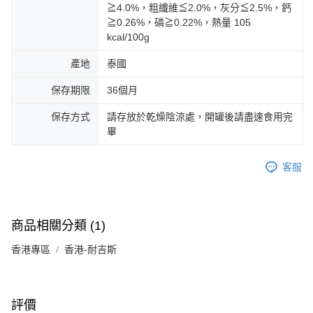
≧4.0%，粗纖維≦2.0%，灰分≦2.5%，鈣
≧0.26%，磷≧0.22%，熱量 105
kcal/100g
產地
泰國
保存期限
36個月
保存方式
請存放於乾燥陰涼處，開罐後請盡速食用完
畢
客服
商品相關分類 (1)
香港專區
香港-耐吉斯
評價