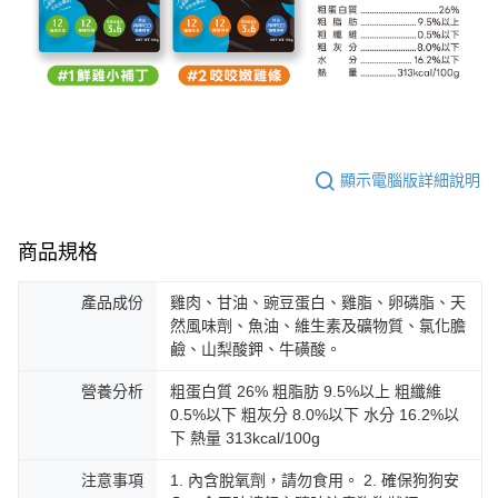
顯示電腦版詳細說明
商品規格
產品成份
雞肉、甘油、豌豆蛋白、雞脂、卵磷脂、天
然風味劑、魚油、維生素及礦物質、氯化膽
鹼、山梨酸鉀、牛磺酸。
營養分析
粗蛋白質 26% 粗脂肪 9.5%以上 粗纖維
0.5%以下 粗灰分 8.0%以下 水分 16.2%以
下 熱量 313kcal/100g
注意事項
1. 內含脫氧劑，請勿食用。 2. 確保狗狗安