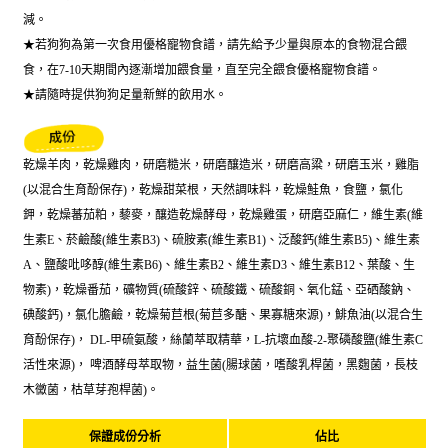
減。
★若狗狗為第一次食用優格寵物食譜，請先給予少量與原本的食物混合餵
食，在7-10天期間內逐漸增加餵食量，直至完全餵食優格寵物食譜。
★請隨時提供狗狗足量新鮮的飲用水。
乾燥羊肉，乾燥雞肉，研磨糙米，研磨釀造米，研磨高粱，研磨玉米，雞脂
(以混合生育酚保存)，乾燥甜菜根，天然調味料，乾燥鮭魚，食鹽，氯化
鉀，乾燥蕃茄粕，藜麥，釀造乾燥酵母，乾燥雞蛋，研磨亞麻仁，維生素(維
生素E、菸鹼酸(維生素B3)、硫胺素(維生素B1)、泛酸鈣(維生素B5)、維生素
A、鹽酸吡哆醇(維生素B6)、維生素B2、維生素D3、維生素B12、葉酸、生
物素)，乾燥番茄，礦物質(硫酸鋅、硫酸鐵、硫酸銅、氧化錳、亞硒酸鈉、
碘酸鈣)，氯化膽鹼，乾燥菊苣根(菊苣多醣、果寡糖來源)，鯡魚油(以混合生
育酚保存)， DL-甲硫氨酸，絲蘭萃取精華，L-抗壞血酸-2-聚磷酸鹽(維生素C
活性來源)， 啤酒酵母萃取物，益生菌(腸球菌，嗜酸乳桿菌，黑麴菌，長枝
木黴菌，枯草芽孢桿菌)。
保證成份分析
佔比