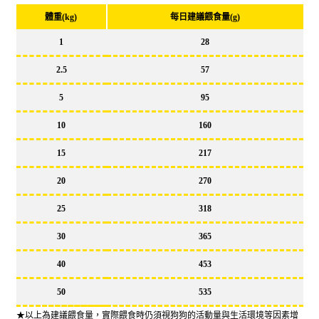
體重(kg)
每日建議餵食量(g)
1
28
2.5
57
5
95
10
160
15
217
20
270
25
318
30
365
40
453
50
535
★以上為建議餵食量，實際餵食時仍須視狗狗的活動量與生活環境等因素增