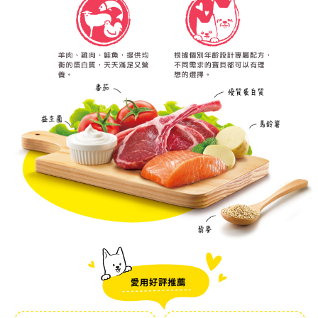
任。
貨到付款
４．使用「AFTEE先享後付」時，將依據個別帳號之用戶狀況，依本公司即
時審查核予不同之上限額度；若仍有額度不足之情形，本公司將視審查結果
每筆NT$95，滿NT$1,000(含以上)免運費
請求用戶進行身份認證。
５．嚴禁一人註冊多個帳號或使用他人資訊註冊。若發現惡意使用之情形，
恩沛科技股份有限公司將有權停止該用戶之使用額度並採取法律行動。