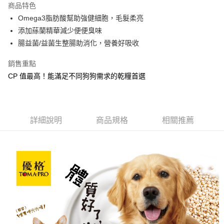
商品特色
合作金庫商業銀行
第一商業銀行
超商取貨付款
Omega3脂肪酸幫助強健細胞，毛髮柔亮
華南商業銀行
彰化商業銀行
添加蕬蘭精華減少便便臭味
LINE Pay
上海商業儲蓄銀行
台北富邦商業銀行
國泰世華商業銀行
兆豐國際商業銀行
腸益菌/益菌生整腸助消化，營養好吸收
Apple Pay
臺灣中小企業銀行
台中商業銀行
銷售重點
匯豐（台灣）商業銀行
華泰商業銀行
街口支付
聯邦商業銀行
遠東國際商業銀行
CP 值最高！能滿足不同狗狗需求的乾糧首選
元大商業銀行
永豐商業銀行
悠遊付
玉山商業銀行
星展（台灣）商業銀行
台新國際商業銀行
中國信託商業銀行
Google Pay
台灣樂天信用卡公司
詳細說明
商品規格
相關推薦
全盈+PAY
大哥付你分期
相關說明
【大哥付你分期使用說明】
AFTEE先享後付
1.本服務由台灣大哥大提供，台灣大哥大用戶可立即使用無須另外申請。
2.付款方式選擇「大哥付你分期」，訂單成立後會自動跳轉到大哥付的交易
相關說明
流程，驗證手機門號後，選擇欲分期的期數、繳款截止日，確認付款後即完
【關於「AFTEE先享後付」】
成交易。
ATM付款
AFTEE先享後付是「在收到商品之後才付款」的支付方式。 讓您購物簡單
3.實際核准額度、可分期數及費用金額請依後續交易確認頁面所載為準。
便利好安心！
4.訂單成立30分鐘內，如未前往確認交易或遇審核未通過，訂單將自動取
貨到付款