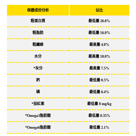
保證成份分析
佔比
粗蛋白質
最低量
26.0%
粗脂肪
最低量
16.0%
粗纖維
最高量
4.0%
水分
最高量
10.0%
*灰分
最高量
7.5%
鈣
最低量
0.5%
磷
最低量
0.4%
*茄紅素
最低量
8 mg/kg
*Omega3脂肪酸
最低量
0.35%
*Omega6脂肪酸
最低量
2.1%