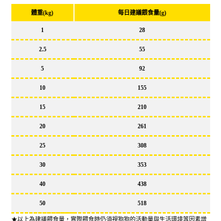
體重(kg)
每日建議餵食量(g)
1
28
2.5
55
5
92
10
155
15
210
20
261
25
308
30
353
40
438
50
518
★以上為建議餵食量，實際餵食時仍須視狗狗的活動量與生活環境等因素增