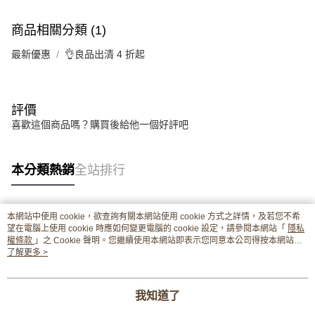
商品相關分類 (1)
最新優惠
👌良品出清 4 折起
評價
喜歡這個商品嗎？購買後給他一個好評吧
本分類熱銷
全站排行
本網站中使用 cookie，欲查詢有關本網站使用 cookie 方式之詳情，及若您不希
熱門標籤
望在電腦上使用 cookie 時應如何變更電腦的 cookie 設定，請參閱本網站「
隱私
權條款
」之 Cookie 聲明。您繼續使用本網站即表示您同意本公司得按本網站使
用條款之 Cookie 聲明使用 cookie。
了解更多 >
我知道了