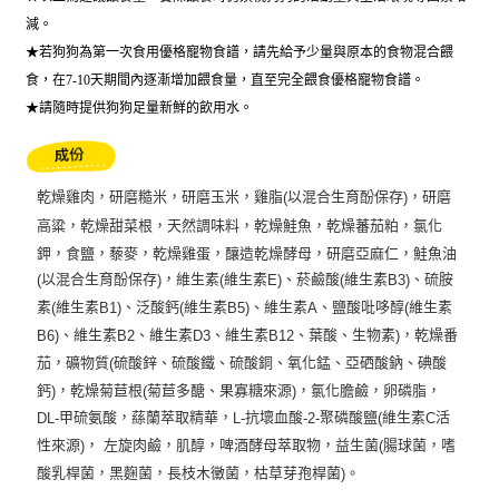
減。
★若狗狗為第一次食用優格寵物食譜，請先給予少量與原本的食物混合餵
食，在7-10天期間內逐漸增加餵食量，直至完全餵食優格寵物食譜。
★請隨時提供狗狗足量新鮮的飲用水。
乾燥雞肉，研磨糙米，研磨玉米，雞脂
以混合生育酚保存
，研磨
(
)
高粱，乾燥甜菜根，天然調味料，乾燥鮭魚，乾燥蕃茄粕，氯化
鉀，食鹽，藜麥，乾燥雞蛋，釀造乾燥酵母，研磨亞麻仁，鮭魚油
以混合生育酚保存
，維生素
維生素
、菸鹼酸
維生素
、硫胺
(
)
(
E)
(
B3)
素
維生素
、泛酸鈣
維生素
、維生素
、鹽酸吡哆醇
維生素
(
B1)
(
B5)
A
(
、維生素
、維生素
、維生素
、葉酸、生物素
，乾燥番
B6)
B2
D3
B12
)
茄，礦物質
硫酸鋅、硫酸鐵、硫酸銅、氧化錳、亞硒酸鈉、碘酸
(
鈣
，乾燥菊苣根
菊苣多醣、果寡糖來源
，氯化膽鹼，卵磷脂，
)
(
)
甲硫氨酸，蕬蘭萃取精華，
抗壞血酸
聚磷酸鹽
維生素
活
DL-
L-
-2-
(
C
性來源
， 左旋肉鹼，肌醇，啤酒酵母萃取物，益生菌
腸球菌，嗜
)
(
酸乳桿菌，黑麴菌，長枝木黴菌，枯草芽孢桿菌
。
)