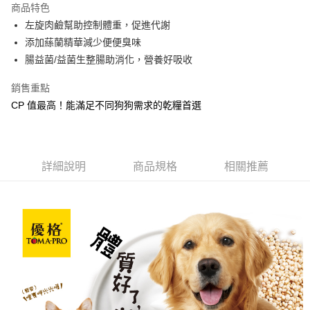
商品特色
合作金庫商業銀行
第一商業銀行
LINE Pay
左旋肉鹼幫助控制體重，促進代謝
華南商業銀行
彰化商業銀行
添加蕬蘭精華減少便便臭味
Apple Pay
上海商業儲蓄銀行
台北富邦商業銀行
國泰世華商業銀行
兆豐國際商業銀行
腸益菌/益菌生整腸助消化，營養好吸收
街口支付
臺灣中小企業銀行
台中商業銀行
銷售重點
匯豐（台灣）商業銀行
華泰商業銀行
悠遊付
聯邦商業銀行
遠東國際商業銀行
CP 值最高！能滿足不同狗狗需求的乾糧首選
元大商業銀行
永豐商業銀行
Google Pay
玉山商業銀行
星展（台灣）商業銀行
台新國際商業銀行
中國信託商業銀行
全盈+PAY
台灣樂天信用卡公司
詳細說明
商品規格
相關推薦
大哥付你分期
相關說明
【大哥付你分期使用說明】
AFTEE先享後付
1.本服務由台灣大哥大提供，台灣大哥大用戶可立即使用無須另外申請。
2.付款方式選擇「大哥付你分期」，訂單成立後會自動跳轉到大哥付的交易
相關說明
流程，驗證手機門號後，選擇欲分期的期數、繳款截止日，確認付款後即完
【關於「AFTEE先享後付」】
成交易。
ATM付款
AFTEE先享後付是「在收到商品之後才付款」的支付方式。 讓您購物簡單
3.實際核准額度、可分期數及費用金額請依後續交易確認頁面所載為準。
便利好安心！
4.訂單成立30分鐘內，如未前往確認交易或遇審核未通過，訂單將自動取
貨到付款
１．簡單：不需註冊會員、不需綁卡、不需儲值。
消。如遇「轉專審核」未通過狀況，表示未達大哥付你分期系統評分，恕無
２．便利：只要手機號碼，簡訊認證，即可結帳。
法說明評估內容。