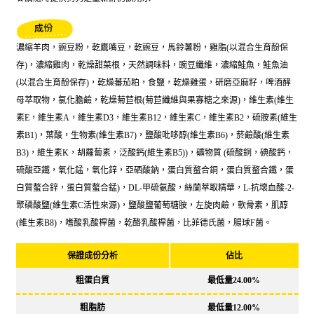
濃縮羊肉，豌豆粉，乾鷹嘴豆，乾豌豆，馬鈴薯粉，雞脂(以混合生育酚保
存)，濃縮雞肉，乾燥甜菜根，天然調味料，豌豆纖維，濃縮鮭魚，鮭魚油
(以混合生育酚保存)，乾燥蕃茄粕，食鹽，乾燥雞蛋，研磨亞麻籽，啤酒酵
母萃取物，氯化膽鹼，乾燥菊苣根(菊苣纖維與果寡糖之來源)，維生素(維生
素E，維生素A，維生素D3，維生素B12，維生素C，維生素B2，硫胺素(維生
素B1)，葉酸，生物素(維生素B7)，鹽酸吡哆醇(維生素B6)，菸鹼酸(維生素
B3)，維生素K，胡蘿蔔素，泛酸鈣(維生素B5))，礦物質 (硫酸銅，碘酸鈣，
硫酸亞鐵，氧化錳，氧化鋅，亞硒酸鈉，蛋白質螯合銅，蛋白質螯合鐵，蛋
白質螯合鋅，蛋白質螯合錳)，DL-甲硫氨酸，絲蘭萃取精華，L-抗壞血酸-2-
聚磷酸鹽(維生素C活性來源)，鹽酸鹽葡萄糖胺，左旋肉鹼，軟骨素，肌醇
(維生素B8)，嗜酸乳酸桿菌，乾酪乳酸桿菌，比菲德氏菌，腸球F菌。
保證成份分析
佔比
粗蛋白質
最低量24.00%
粗脂肪
最低量12.00%