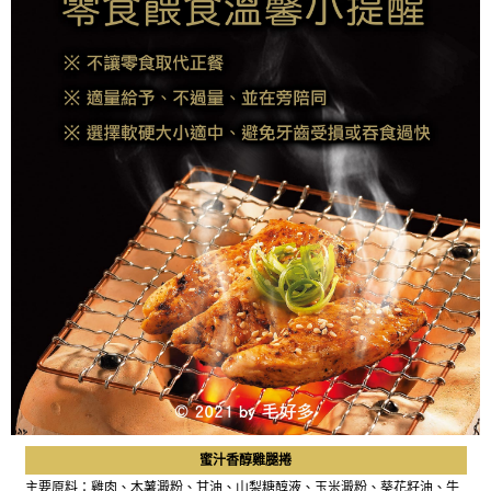
蜜汁香醇雞腿捲
主要原料：雞肉、木薯澱粉、甘油、山梨糖醇液、玉米澱粉、葵花籽油、牛