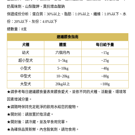
奶風味劑、山梨酸鉀、異抗壞血酸鈉
保證成份分析：蛋白質：30%以上、脂肪：1.0%以上、纖維：1.0%以下、水
份：20%以下、灰份：4.0%以下
總數量：8支
建議餵食指南
犬種
體重
每日給予量
幼犬
六個月內
~15g
超小型犬
1~5kg
~25g
小型犬
5~10kg
~40g
中型犬
10~20kg
~80g
大型犬
20kg以上
~100g
★請參考每日建議餵食量表來餵食愛犬，並依不同的犬種、活動量、環境等
因素增減分量。
★請隨時保持充足乾淨的飲用水給您的寵物。
★開封前：請放置於陰涼處。
★開封後：請冷藏，並及早食用完畢。
★為確保品質新鮮，內含脫氧劑，請勿食用。