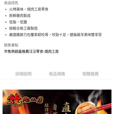
商品特色
合作金庫商業銀行
第一商業銀行
超商取貨付款
火烤美味，燒肉工房零食
華南商業銀行
彰化商業銀行
新鮮雞肉製成
LINE Pay
上海商業儲蓄銀行
台北富邦商業銀行
國泰世華商業銀行
兆豐國際商業銀行
低脂、低鹽
Apple Pay
臺灣中小企業銀行
台中商業銀行
檢驗合格工廠製造
匯豐（台灣）商業銀行
華泰商業銀行
嚴選雞腓力包覆柔韌咬骨，咬勁十足，健齒磨牙美味雙享受
街口支付
聯邦商業銀行
遠東國際商業銀行
元大商業銀行
永豐商業銀行
悠遊付
銷售重點
玉山商業銀行
星展（台灣）商業銀行
市售熱銷最推薦汪汪零食-燒肉工房
台新國際商業銀行
中國信託商業銀行
Google Pay
台灣樂天信用卡公司
全盈+PAY
大哥付你分期
詳細說明
商品規格
相關推薦
相關說明
【大哥付你分期使用說明】
AFTEE先享後付
1.本服務由台灣大哥大提供，台灣大哥大用戶可立即使用無須另外申請。
2.付款方式選擇「大哥付你分期」，訂單成立後會自動跳轉到大哥付的交易
相關說明
流程，驗證手機門號後，選擇欲分期的期數、繳款截止日，確認付款後即完
【關於「AFTEE先享後付」】
成交易。
ATM付款
AFTEE先享後付是「在收到商品之後才付款」的支付方式。 讓您購物簡單
3.實際核准額度、可分期數及費用金額請依後續交易確認頁面所載為準。
便利好安心！
4.訂單成立30分鐘內，如未前往確認交易或遇審核未通過，訂單將自動取
貨到付款