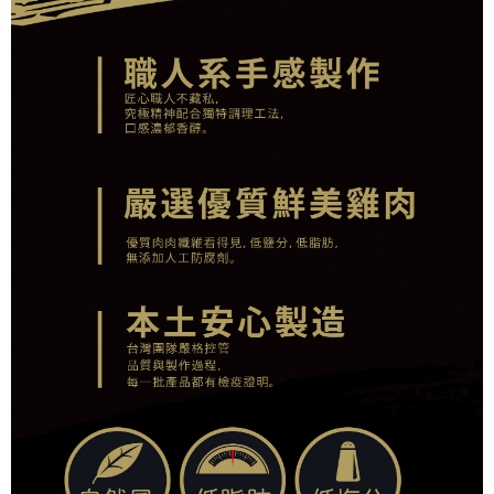
任。
貨到付款
４．使用「AFTEE先享後付」時，將依據個別帳號之用戶狀況，依本公司即
時審查核予不同之上限額度；若仍有額度不足之情形，本公司將視審查結果
每筆NT$95，滿NT$1,000(含以上)免運費
請求用戶進行身份認證。
５．嚴禁一人註冊多個帳號或使用他人資訊註冊。若發現惡意使用之情形，
恩沛科技股份有限公司將有權停止該用戶之使用額度並採取法律行動。