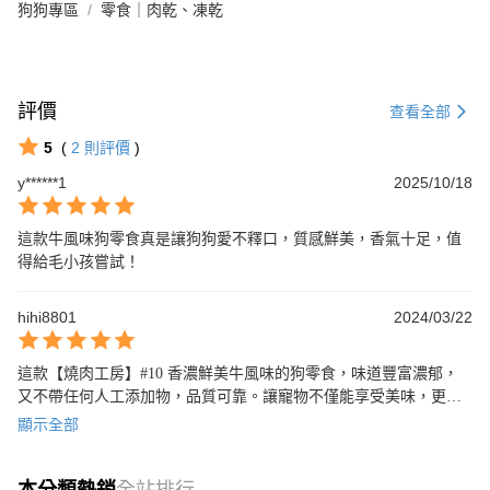
狗狗專區
零食｜肉乾、凍乾
評價
查看全部
5
(
2
則評價
)
y******1
2025/10/18
這款牛風味狗零食真是讓狗狗愛不釋口，質感鮮美，香氣十足，值
得給毛小孩嘗試！
hihi8801
2024/03/22
這款【燒肉工房】#10 香濃鮮美牛風味的狗零食，味道豐富濃郁，
又不帶任何人工添加物，品質可靠。讓寵物不僅能享受美味，更能
獲得健康的營養。絕對值得推薦！
顯示全部