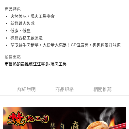
3 期 0 利率 每期
NT$45
21家銀行
商品特色
合作金庫商業銀行
第一商業銀行
超商取貨付款
火烤美味，燒肉工房零食
華南商業銀行
彰化商業銀行
新鮮雞肉製成
LINE Pay
上海商業儲蓄銀行
台北富邦商業銀行
國泰世華商業銀行
兆豐國際商業銀行
低脂、低鹽
Apple Pay
臺灣中小企業銀行
台中商業銀行
檢驗合格工廠製造
匯豐（台灣）商業銀行
華泰商業銀行
萃取鮮牛肉精華，大份量大滿足！CP值最高，狗狗鍾愛好味道
街口支付
聯邦商業銀行
遠東國際商業銀行
元大商業銀行
永豐商業銀行
悠遊付
銷售重點
玉山商業銀行
星展（台灣）商業銀行
市售熱銷最推薦汪汪零食-燒肉工房
台新國際商業銀行
中國信託商業銀行
Google Pay
台灣樂天信用卡公司
全盈+PAY
大哥付你分期
詳細說明
商品規格
相關推薦
相關說明
【大哥付你分期使用說明】
AFTEE先享後付
1.本服務由台灣大哥大提供，台灣大哥大用戶可立即使用無須另外申請。
2.付款方式選擇「大哥付你分期」，訂單成立後會自動跳轉到大哥付的交易
相關說明
流程，驗證手機門號後，選擇欲分期的期數、繳款截止日，確認付款後即完
【關於「AFTEE先享後付」】
成交易。
ATM付款
AFTEE先享後付是「在收到商品之後才付款」的支付方式。 讓您購物簡單
3.實際核准額度、可分期數及費用金額請依後續交易確認頁面所載為準。