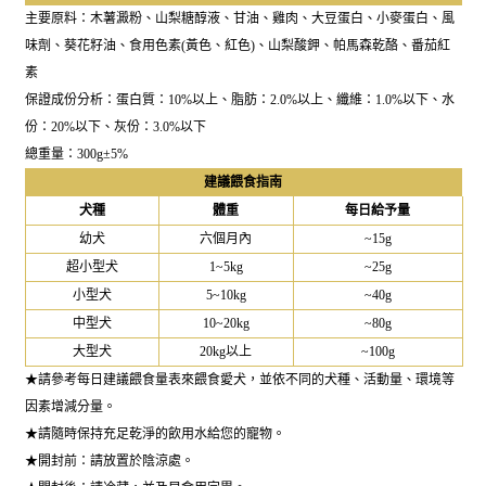
主要原料：木薯澱粉、山梨糖醇液、甘油、雞肉、大豆蛋白、小麥蛋白、風
味劑、葵花籽油、食用色素(黃色、紅色)、山梨酸鉀、帕馬森乾酪、番茄紅
素
保證成份分析：蛋白質：10%以上、脂肪：2.0%以上、纖維：1.0%以下、水
份：20%以下、灰份：3.0%以下
總重量：300g±5%
建議餵食指南
犬種
體重
每日給予量
幼犬
六個月內
~15g
超小型犬
1~5kg
~25g
小型犬
5~10kg
~40g
中型犬
10~20kg
~80g
大型犬
20kg以上
~100g
★請參考每日建議餵食量表來餵食愛犬，並依不同的犬種、活動量、環境等
因素增減分量。
★請隨時保持充足乾淨的飲用水給您的寵物。
★開封前：請放置於陰涼處。