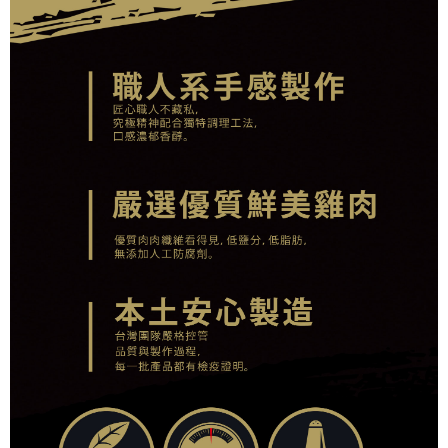
每筆NT$180
「AFTEE先享後付」，若未經同意申辦者引起之損失，本公司不負相關責
任。
貨到付款
４．使用「AFTEE先享後付」時，將依據個別帳號之用戶狀況，依本公司即
時審查核予不同之上限額度；若仍有額度不足之情形，本公司將視審查結果
每筆NT$95，滿NT$1,000(含以上)免運費
請求用戶進行身份認證。
５．嚴禁一人註冊多個帳號或使用他人資訊註冊。若發現惡意使用之情形，
恩沛科技股份有限公司將有權停止該用戶之使用額度並採取法律行動。