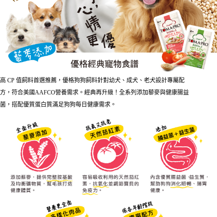
２．便利：只要手機號碼，簡訊認證，即可結帳。
法說明評估內容。
３．安心：先確認商品／服務後，再付款。
【繳款方式說明】
運送方式
1.分期款項不併入電信帳單，「大哥付你分期」於每月結算日後寄送繳費提
【「AFTEE先享後付」結帳流程】
本島宅配
醒簡訊。
１．於結帳方式選擇「AFTEE先享後付」後，將跳轉至「AFTEE先享後付」
2.透過簡訊連結打開帳單後，可選擇「超商條碼／台灣大直營門市／銀行轉
每筆NT$95，滿NT$1,000(含以上)免運費
結帳頁面，進行簡訊認證並確認金額後，即可完成結帳。
帳／街口支付／iPASS MONEY」等通路繳費。
２．訂單成立數日內，您將收到繳費通知簡訊。
離島宅配
３．收到繳費通知簡訊後14天內，點擊此簡訊中的連結，可透過四大超商／
【注意事項】
ATM／網路銀行／等多元方式進行付款，方視為交易完成。
每筆NT$180
1.本服務係由「台灣大哥大股份有限公司」（以下簡稱本公司）所提供，讓
※ 請注意：結帳手續完成當下不需立刻繳費，但若您需要取消訂單，請聯絡
高 CP 值飼料首選推薦，優格狗狗飼料針對幼犬、成犬、老犬設計專屬配
用戶於交易時，得透過本服務購買商品或服務，並由商店將買賣／分期付款
購買商品的店家。未經商家同意取消之訂單仍視為有效，需透過AFTEE先享
方，符合美國AAFCO營養需求。經典再升級！全系列添加藜麥與健康腸益
貨到付款
買賣價金債權讓與本公司後，依約使用本公司帳單繳交帳款。
後付繳納相關費用。
2.基於同意付款使用「大哥付你分期」之契約關係目的，商店將以您的個人
菌，搭配優質蛋白質滿足狗狗每日健康需求。
每筆NT$95，滿NT$1,000(含以上)免運費
※ 交易是否成功請以「AFTEE先享後付 」之結帳頁面顯示為準，若有關於
資料（包含姓名、電話或地址）提供予台灣大哥大進項蒐集、處理及利用，
是否繳費成功／繳費後需取消欲退款等相關疑問，請聯繫「AFTEE先享後付
由本公司與您本人進行分期帳單所需資料之確認、核對及更正。
客戶支援中心」
https://netprotections.freshdesk.com/support/home
3.完整用戶服務條款，請詳閱以下連結：
https://oppay.tw/userRule
【注意事項】
１．透過由恩沛科技股份有限公司提供之「AFTEE先享後付」服務完成之交
易，需依本服務之必要範圍內提供個人資料，並將交易相關給付款項請求債
權轉讓予恩沛科技股份有限公司。
２．關於個人資料處理事宜，請瀏覽以下網址：
https://aftee.tw/terms/#terms3
３．未成年的使用者請事先徵得法定代理人或監護人之同意方可使用
「AFTEE先享後付」，若未經同意申辦者引起之損失，本公司不負相關責
任。