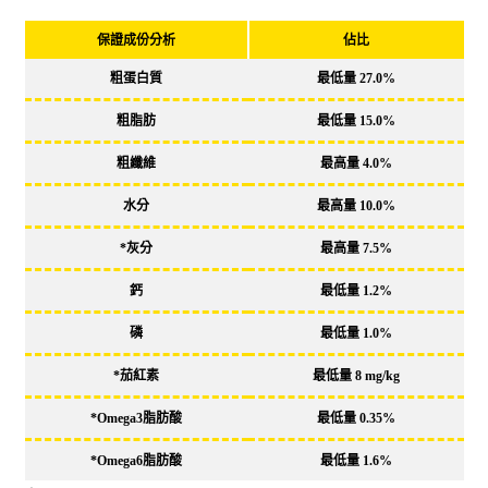
保證成份分析
佔比
粗蛋白質
最低量
27.0%
粗脂肪
最低量
15.0%
粗纖維
最高量
4.0%
水分
最高量
10.0%
*灰分
最高量
7.5%
鈣
最低量
1.2%
磷
最低量
1.0%
*茄紅素
最低量
8 mg/kg
*Omega3脂肪酸
最低量
0.35%
*Omega6脂肪酸
最低量
1.6%