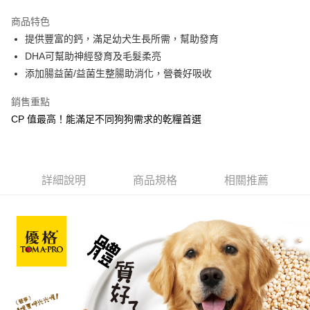
3 期 0 利率 每期
NT$756
21家銀行
商品特色
合作金庫商業銀行
第一商業銀行
LINE Pay
提供豐富的鈣，滿足幼犬生長所需，幫助發育
華南商業銀行
彰化商業銀行
DHA可幫助神經發育及毛髮柔亮
Apple Pay
上海商業儲蓄銀行
台北富邦商業銀行
國泰世華商業銀行
兆豐國際商業銀行
添加腸益菌/益菌生整腸助消化，營養好吸收
街口支付
臺灣中小企業銀行
台中商業銀行
銷售重點
匯豐（台灣）商業銀行
華泰商業銀行
悠遊付
聯邦商業銀行
遠東國際商業銀行
CP 值最高！能滿足不同狗狗需求的乾糧首選
元大商業銀行
永豐商業銀行
Google Pay
玉山商業銀行
星展（台灣）商業銀行
台新國際商業銀行
中國信託商業銀行
全盈+PAY
台灣樂天信用卡公司
詳細說明
商品規格
相關推薦
大哥付你分期
相關說明
【大哥付你分期使用說明】
AFTEE先享後付
1.本服務由台灣大哥大提供，台灣大哥大用戶可立即使用無須另外申請。
2.付款方式選擇「大哥付你分期」，訂單成立後會自動跳轉到大哥付的交易
相關說明
流程，驗證手機門號後，選擇欲分期的期數、繳款截止日，確認付款後即完
【關於「AFTEE先享後付」】
成交易。
ATM付款
AFTEE先享後付是「在收到商品之後才付款」的支付方式。 讓您購物簡單
3.實際核准額度、可分期數及費用金額請依後續交易確認頁面所載為準。
便利好安心！
4.訂單成立30分鐘內，如未前往確認交易或遇審核未通過，訂單將自動取
貨到付款
１．簡單：不需註冊會員、不需綁卡、不需儲值。
消。如遇「轉專審核」未通過狀況，表示未達大哥付你分期系統評分，恕無