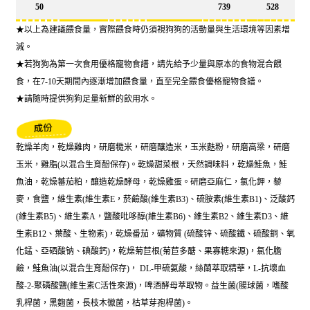
50
739
528
★以上為建議餵食量，實際餵食時仍須視狗狗的活動量與生活環境等因素增
減。
★若狗狗為第一次食用優格寵物食譜，請先給予少量與原本的食物混合餵
食，在7-10天期間內逐漸增加餵食量，直至完全餵食優格寵物食譜。
★請隨時提供狗狗足量新鮮的飲用水。
乾燥羊肉，乾燥雞肉，研磨糙米，研磨釀造米，玉米麩粉，研磨高梁，研磨
玉米，雞脂(以混合生育酚保存)。乾燥甜菜根，天然調味料，乾燥鮭魚，鮭
魚油，乾燥蕃茄粕，釀造乾燥酵母，乾燥雞蛋。研磨亞麻仁，氯化鉀，藜
麥，食鹽，維生素(維生素E，菸鹼酸(維生素B3)、硫胺素(維生素B1)、泛酸鈣
(維生素B5)、維生素A，鹽酸吡哆醇(維生素B6)、維生素B2、維生素D3、維
生素B12、葉酸、生物素)，乾燥番茄，礦物質 (硫酸锌、硫酸鐵、硫酸銅、氧
化錳、亞硒酸钠、碘酸鈣)，乾燥菊苣根(菊苣多醣、果寡糖來源)，氯化膽
鹼，鮭魚油(以混合生育酚保存)， DL-甲硫氨酸，絲蘭萃取精華，L-抗壞血
酸-2-聚磷酸鹽(維生素C活性來源)，啤酒酵母萃取物。益生菌(腸球菌，嗜酸
乳桿菌，黑麴菌，長枝木徽菌，枯草芽孢桿菌)。