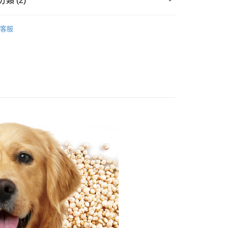
類 (2)
y
業銀行
星展（台灣）商業銀行
優格 TOMA-PRO
際商業銀行
中國信託商業銀行
客服
天信用卡公司
AAFCO乾糧｜狗狗乾糧全部
分期
你分期使用說明】
享後付
由台灣大哥大提供，台灣大哥大用戶可立即使用無須另外申請。
式選擇「大哥付你分期」，訂單成立後會自動跳轉到大哥付的交易
證手機門號後，選擇欲分期的期數、繳款截止日，確認付款後即
FTEE先享後付」】
。
先享後付是「在收到商品之後才付款」的支付方式。 讓您購物簡單
准額度、可分期數及費用金額請依後續交易確認頁面所載為準。
心！
立30分鐘內，如未前往確認交易或遇審核未通過，訂單將自動取
：不需註冊會員、不需綁卡、不需儲值。
「轉專審核」未通過狀況，表示未達大哥付你分期系統評分，恕
：只要手機號碼，簡訊認證，即可結帳。
評估內容。
：先確認商品／服務後，再付款。
式說明】
項不併入電信帳單，「大哥付你分期」於每月結算日後寄送繳費提
EE先享後付」結帳流程】
方式選擇「AFTEE先享後付」後，將跳轉至「AFTEE先享後
訊連結打開帳單後，可選擇「超商條碼／台灣大直營門市／銀行轉
頁面，進行簡訊認證並確認金額後，即可完成結帳。
付／iPASS MONEY」等通路繳費。
5，滿NT$1,000(含以上)免運費
成立數日內，您將收到繳費通知簡訊。
費通知簡訊後14天內，點擊此簡訊中的連結，可透過四大超商
項】
網路銀行／等多元方式進行付款，方視為交易完成。
係由「台灣大哥大股份有限公司」（以下簡稱本公司）所提供，讓
：結帳手續完成當下不需立刻繳費，但若您需要取消訂單，請聯
80
易時，得透過本服務購買商品或服務，並由商店將買賣／分期付
的店家。未經商家同意取消之訂單仍視為有效，需透過AFTEE
金債權讓與本公司後，依約使用本公司帳單繳交帳款。