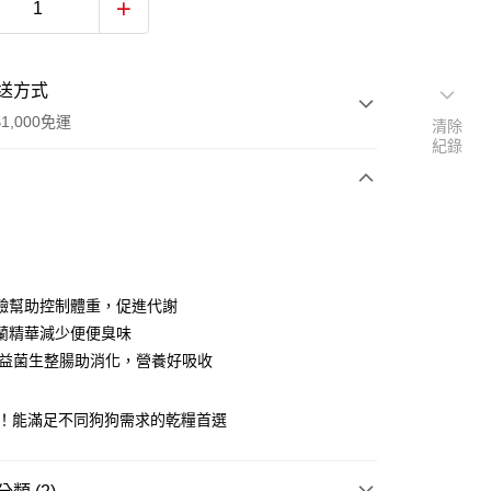
送方式
1,000免運
清除
紀錄
次付款
期付款
0 利率 每期
NT$149
21家銀行
鹼幫助控制體重，促進代謝
庫商業銀行
第一商業銀行
蘭精華減少便便臭味
業銀行
彰化商業銀行
/益菌生整腸助消化，營養好吸收
業儲蓄銀行
台北富邦商業銀行
華商業銀行
兆豐國際商業銀行
高！能滿足不同狗狗需求的乾糧首選
小企業銀行
台中商業銀行
台灣）商業銀行
華泰商業銀行
業銀行
遠東國際商業銀行
業銀行
永豐商業銀行