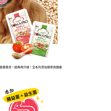
繳納相關費用。
意付款使用「大哥付你分期」之契約關係目的，商店將以您的個人
否成功請以「AFTEE先享後付 」之結帳頁面顯示為準，若有關於
含姓名、電話或地址）提供予台灣大哥大進項蒐集、處理及利
功／繳費後需取消欲退款等相關疑問，請聯繫「AFTEE先享後
5，滿NT$1,000(含以上)免運費
公司與您本人進行分期帳單所需資料之確認、核對及更正。
援中心」
https://netprotections.freshdesk.com/support/home
戶服務條款，請詳閱以下連結：
https://oppay.tw/userRule
項】
恩沛科技股份有限公司提供之「AFTEE先享後付」服務完成之
依本服務之必要範圍內提供個人資料，並將交易相關給付款項請
讓予恩沛科技股份有限公司。
個人資料處理事宜，請瀏覽以下網址：
ee.tw/terms/#terms3
年的使用者請事先徵得法定代理人或監護人之同意方可使用
E先享後付」，若未經同意申辦者引起之損失，本公司不負相關責
AFTEE先享後付」時，將依據個別帳號之用戶狀況，依本公司
CO營養需求。經典再升級！全系列添加藜麥與健康
核予不同之上限額度；若仍有額度不足之情形，本公司將視審查
用戶進行身份認證。
一人註冊多個帳號或使用他人資訊註冊。若發現惡意使用之情
科技股份有限公司將有權停止該用戶之使用額度並採取法律行