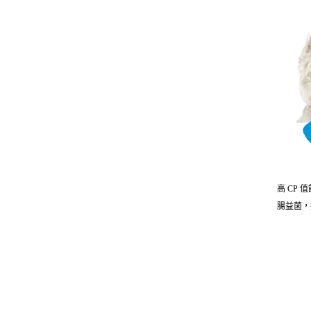
高 CP
腸益菌，