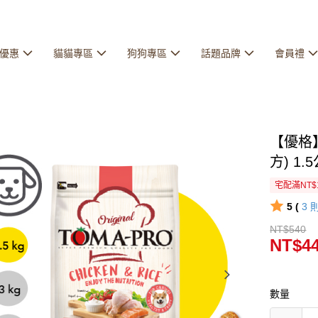
優惠
貓貓專區
狗狗專區
話題品牌
會員禮
【優格
方) 1.
宅配滿NT$
5 (
3
NT$540
NT$4
數量