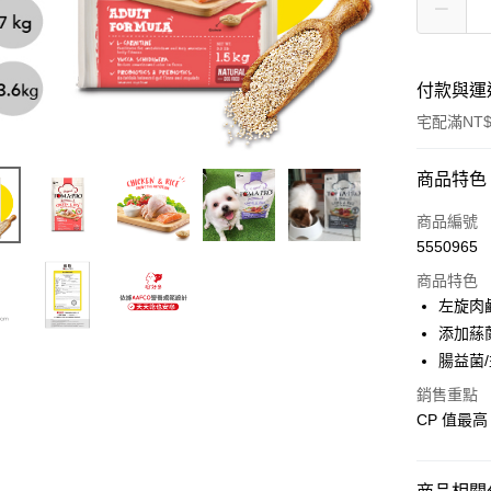
付款與運
宅配滿NT$
付款方式
商品特色
信用卡一
商品編號
5550965
信用卡分
商品特色
3 期 
左旋肉
合作金
添加蕬
LINE Pay
華南商
腸益菌
Apple Pay
上海商
銷售重點
國泰世
街口支付
CP 值最
臺灣中
匯豐（
悠遊付
聯邦商
元大商