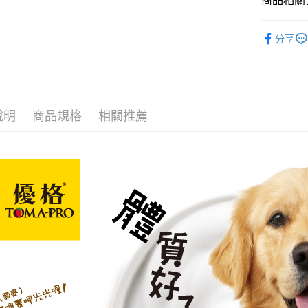
商品相關分
Google Pa
玉山商
品牌專區
台新國
全盈+PAY
分享
台灣樂
狗狗專區
大哥付你
相關說明
【大哥付
AFTEE先
1.本服務
2.付款方
相關說明
說明
商品規格
相關推薦
流程，驗
【關於「A
ATM付款
完成交易
AFTEE
3.實際核
便利好安
4.訂單成
貨到付款
１．簡單
消。如遇
２．便利
無法說明
３．安心
【繳款方
運送方式
1.分期款
【「AFT
醒簡訊。
１．於結帳
本島宅配
2.透過簡
付」結帳
帳／街口支
每筆NT$9
２．訂單
３．收到繳
【注意事
／ATM／
離島宅配
1.本服務
※ 請注意
每筆NT$1
用戶於交
絡購買商品
款買賣價