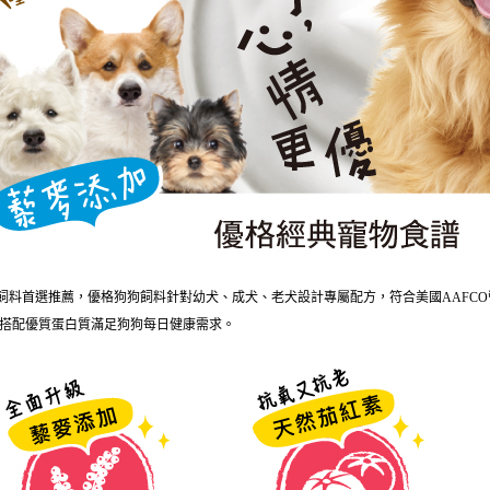
先享後付
貨到付款
2.基於同
※ 交易是
資料（包
是否繳費成
每筆NT$9
用，由本
付客戶支
3.完整用
【注意事
１．透過由
交易，需
求債權轉
２．關於
https://aft
３．未成
「AFTE
任。
４．使用「
 值飼料首選推薦，優格狗狗飼料針對幼犬、成犬、老犬設計專屬配方，符合美國AAF
即時審查
結果請求
搭配優質蛋白質滿足狗狗每日健康需求。
５．嚴禁
形，恩沛
動。