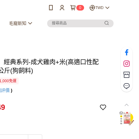
0
TWD
毛寵新知
】經典系列-成犬雞肉+米(高適口性配
5公斤(狗飼料)
1,000免運
則評價
)
49