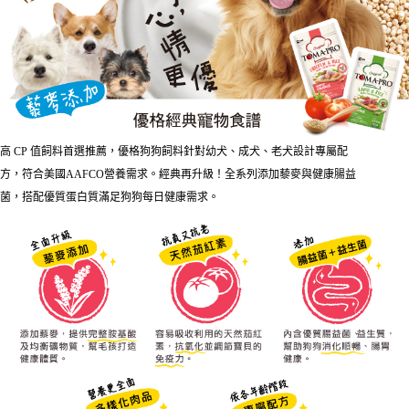
２．便利：只要手機號碼，簡訊認證，即可結帳。
法說明評估內容。
３．安心：先確認商品／服務後，再付款。
【繳款方式說明】
運送方式
1.分期款項不併入電信帳單，「大哥付你分期」於每月結算日後寄送繳費提
【「AFTEE先享後付」結帳流程】
本島宅配
醒簡訊。
１．於結帳方式選擇「AFTEE先享後付」後，將跳轉至「AFTEE先享後付」
2.透過簡訊連結打開帳單後，可選擇「超商條碼／台灣大直營門市／銀行轉
每筆NT$95，滿NT$1,000(含以上)免運費
結帳頁面，進行簡訊認證並確認金額後，即可完成結帳。
帳／街口支付／iPASS MONEY」等通路繳費。
２．訂單成立數日內，您將收到繳費通知簡訊。
離島宅配
３．收到繳費通知簡訊後14天內，點擊此簡訊中的連結，可透過四大超商／
【注意事項】
ATM／網路銀行／等多元方式進行付款，方視為交易完成。
每筆NT$180
1.本服務係由「台灣大哥大股份有限公司」（以下簡稱本公司）所提供，讓
※ 請注意：結帳手續完成當下不需立刻繳費，但若您需要取消訂單，請聯絡
高 CP 值飼料首選推薦，優格狗狗飼料針對幼犬、成犬、老犬設計專屬配
用戶於交易時，得透過本服務購買商品或服務，並由商店將買賣／分期付款
購買商品的店家。未經商家同意取消之訂單仍視為有效，需透過AFTEE先享
方，符合美國AAFCO營養需求。經典再升級！全系列添加藜麥與健康腸益
貨到付款
買賣價金債權讓與本公司後，依約使用本公司帳單繳交帳款。
後付繳納相關費用。
2.基於同意付款使用「大哥付你分期」之契約關係目的，商店將以您的個人
菌，搭配優質蛋白質滿足狗狗每日健康需求。
每筆NT$95，滿NT$1,000(含以上)免運費
※ 交易是否成功請以「AFTEE先享後付 」之結帳頁面顯示為準，若有關於
資料（包含姓名、電話或地址）提供予台灣大哥大進項蒐集、處理及利用，
是否繳費成功／繳費後需取消欲退款等相關疑問，請聯繫「AFTEE先享後付
由本公司與您本人進行分期帳單所需資料之確認、核對及更正。
客戶支援中心」
https://netprotections.freshdesk.com/support/home
3.完整用戶服務條款，請詳閱以下連結：
https://oppay.tw/userRule
【注意事項】
１．透過由恩沛科技股份有限公司提供之「AFTEE先享後付」服務完成之交
易，需依本服務之必要範圍內提供個人資料，並將交易相關給付款項請求債
權轉讓予恩沛科技股份有限公司。
２．關於個人資料處理事宜，請瀏覽以下網址：
https://aftee.tw/terms/#terms3
３．未成年的使用者請事先徵得法定代理人或監護人之同意方可使用
「AFTEE先享後付」，若未經同意申辦者引起之損失，本公司不負相關責
任。