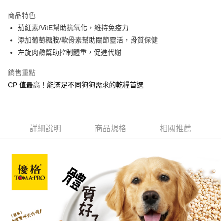
3 期 0 利率 每期
NT$452
21家銀行
商品特色
合作金庫商業銀行
第一商業銀行
LINE Pay
茄紅素/VitE幫助抗氧化，維持免疫力
華南商業銀行
彰化商業銀行
添加葡萄糖胺/軟骨素幫助關節靈活，骨質保健
Apple Pay
上海商業儲蓄銀行
台北富邦商業銀行
國泰世華商業銀行
兆豐國際商業銀行
左旋肉鹼幫助控制體重，促進代謝
街口支付
臺灣中小企業銀行
台中商業銀行
銷售重點
匯豐（台灣）商業銀行
華泰商業銀行
悠遊付
聯邦商業銀行
遠東國際商業銀行
CP 值最高！能滿足不同狗狗需求的乾糧首選
元大商業銀行
永豐商業銀行
Google Pay
玉山商業銀行
星展（台灣）商業銀行
台新國際商業銀行
中國信託商業銀行
全盈+PAY
台灣樂天信用卡公司
詳細說明
商品規格
相關推薦
大哥付你分期
相關說明
【大哥付你分期使用說明】
AFTEE先享後付
1.本服務由台灣大哥大提供，台灣大哥大用戶可立即使用無須另外申請。
2.付款方式選擇「大哥付你分期」，訂單成立後會自動跳轉到大哥付的交易
相關說明
流程，驗證手機門號後，選擇欲分期的期數、繳款截止日，確認付款後即完
【關於「AFTEE先享後付」】
成交易。
ATM付款
AFTEE先享後付是「在收到商品之後才付款」的支付方式。 讓您購物簡單
3.實際核准額度、可分期數及費用金額請依後續交易確認頁面所載為準。
便利好安心！
4.訂單成立30分鐘內，如未前往確認交易或遇審核未通過，訂單將自動取
貨到付款
１．簡單：不需註冊會員、不需綁卡、不需儲值。
消。如遇「轉專審核」未通過狀況，表示未達大哥付你分期系統評分，恕無