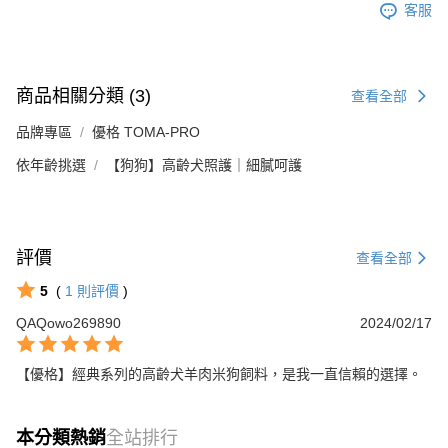
客服
商品相關分類 (3)
查看全部
品牌專區
優格 TOMA-PRO
依年齡挑選
【狗狗】高齡犬照護｜細膩呵護
評價
查看全部
5
(
1
則評價
)
QAQowo269890
2024/02/17
【優格】經典系列的高齡犬羊肉米狗飼料，是我一直信賴的選擇。
本分類熱銷
全站排行