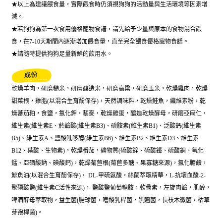
★以上為建議餵食量，實際餵食時仍須視狗狗的活動量與生活環境等因素增
減。
★若狗狗為第一次食用優格寵物食譜，請先給予少量與原本的食物混合餵
食，在7-10天期間內逐漸增加餵食量，直至完全餵食優格寵物食譜。
★請隨時提供狗狗足量新鮮的飲用水。
乾燥羊肉，研磨糙米，研磨釀造米，研磨高粱，研磨玉米，乾燥雞肉，乾燥
甜菜根，雞脂(以混合生育酚保存)，天然調味料，乾燥鮭魚，纖維素粉，乾
燥蕃茄粕，食鹽，氯化鉀，藜麥，乾燥雞蛋，釀造乾燥酵母，研磨亞麻仁，
維生素(維生素E、菸鹼酸(維生素B3)、硫胺素(維生素B1)、泛酸鈣(維生素
B5)、維生素A、鹽酸吡哆醇(維生素B6)、維生素B2、維生素D3、維生素
B12、葉酸、生物素)，乾燥番茄，礦物質(硫酸鋅、硫酸鐵、硫酸銅、氧化
錳、亞硒酸鈉、碘酸鈣)，乾燥菊苣根(菊苣多醣、果寡糖來源)，氯化膽鹼，
鯡魚油(以混合生育酚保存)， DL-甲硫氨酸，絲蘭萃取精華，L-抗壞血酸-2-
聚磷酸鹽(維生素C活性來源)， 鹽酸鹽葡萄糖胺，軟骨素，左旋肉鹼，肌醇，
啤酒酵母萃取物，益生菌(腸球菌，嗜酸乳桿菌，黑麴菌，長枝木黴菌，枯草
芽孢桿菌)。