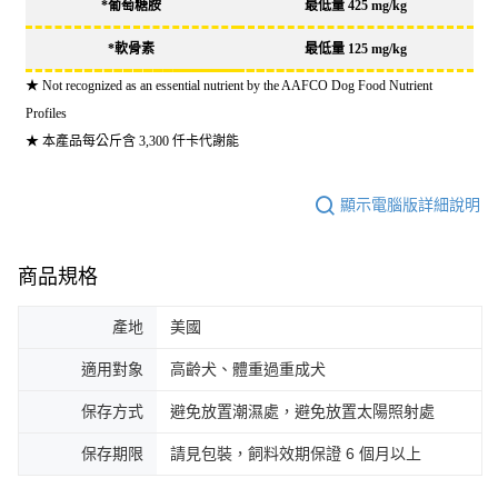
*葡萄糖胺
最低量
425 mg/kg
*軟骨素
最低量
125 mg/kg
★ Not recognized as an essential nutrient by the AAFCO Dog Food Nutrient
Profiles
★ 本產品每公斤含 3,300 仟卡代謝能
顯示電腦版詳細說明
商品規格
產地
美國
適用對象
高齡犬、體重過重成犬
保存方式
避免放置潮濕處，避免放置太陽照射處
保存期限
請見包裝，飼料效期保證 6 個月以上