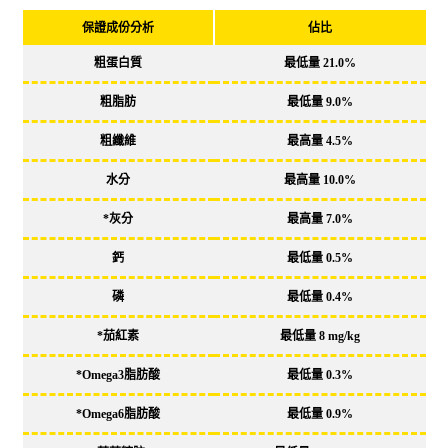
保證成份分析
佔比
粗蛋白質
最低量
21.0%
粗脂肪
最低量
9.0%
粗纖維
最高量
4.5%
水分
最高量
10.0%
*灰分
最高量
7.0%
鈣
最低量
0.5%
磷
最低量
0.4%
*茄紅素
最低量
8 mg/kg
*Omega3脂肪酸
最低量
0.3%
*Omega6脂肪酸
最低量
0.9%