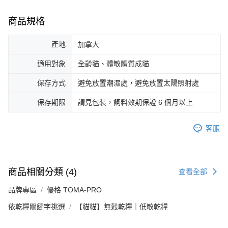
商品規格
產地
加拿大
適用對象
全齡貓、體敏體質成貓
保存方式
避免放置潮濕處，避免放置太陽照射處
保存期限
請見包裝，飼料效期保證 6 個月以上
客服
商品相關分類 (4)
查看全部
品牌專區
優格 TOMA-PRO
依乾糧關鍵字挑選
【貓貓】無穀乾糧｜低敏乾糧