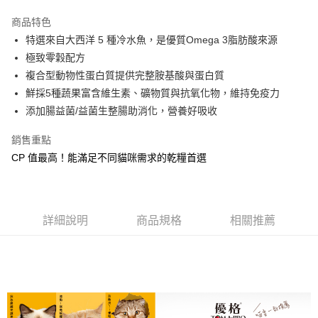
3 期 0 利率 每期
NT$177
21家銀行
商品特色
合作金庫商業銀行
第一商業銀行
LINE Pay
特選來自大西洋 5 種冷水魚，是優質Omega 3脂肪酸來源
華南商業銀行
彰化商業銀行
極致零穀配方
Apple Pay
上海商業儲蓄銀行
台北富邦商業銀行
國泰世華商業銀行
兆豐國際商業銀行
複合型動物性蛋白質提供完整胺基酸與蛋白質
街口支付
臺灣中小企業銀行
台中商業銀行
鮮採5種蔬果富含維生素、礦物質與抗氧化物，維持免疫力
匯豐（台灣）商業銀行
華泰商業銀行
添加腸益菌/益菌生整腸助消化，營養好吸收
悠遊付
聯邦商業銀行
遠東國際商業銀行
元大商業銀行
永豐商業銀行
Google Pay
銷售重點
玉山商業銀行
星展（台灣）商業銀行
CP 值最高！能滿足不同貓咪需求的乾糧首選
台新國際商業銀行
中國信託商業銀行
全盈+PAY
台灣樂天信用卡公司
大哥付你分期
相關說明
詳細說明
商品規格
相關推薦
【大哥付你分期使用說明】
AFTEE先享後付
1.本服務由台灣大哥大提供，台灣大哥大用戶可立即使用無須另外申請。
2.付款方式選擇「大哥付你分期」，訂單成立後會自動跳轉到大哥付的交易
相關說明
流程，驗證手機門號後，選擇欲分期的期數、繳款截止日，確認付款後即完
【關於「AFTEE先享後付」】
成交易。
ATM付款
AFTEE先享後付是「在收到商品之後才付款」的支付方式。 讓您購物簡單
3.實際核准額度、可分期數及費用金額請依後續交易確認頁面所載為準。
便利好安心！
4.訂單成立30分鐘內，如未前往確認交易或遇審核未通過，訂單將自動取
貨到付款
１．簡單：不需註冊會員、不需綁卡、不需儲值。
消。如遇「轉專審核」未通過狀況，表示未達大哥付你分期系統評分，恕無