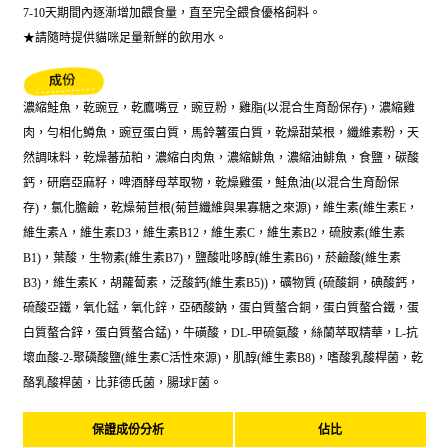
7-10天期間內逐漸增加餵食量，直至完全餵食優格飼料。
★請隨時提供貓咪足量新鮮的飲用水。
濃縮鮭魚，乾豌豆，乾鷹嘴豆，豌豆粉，雞脂(以混合生育酚保存)，濃縮雞
肉，勻相化鱒魚，豌豆蛋白質，馬鈴薯蛋白質，乾燥甜菜根，纖維素粉，天
然調味料，乾燥蕃茄粕，濃縮白肉魚，濃縮鯡魚，濃縮油鯡魚，食鹽，碳酸
鈣，研磨亞麻籽，啤酒酵母萃取物，乾燥雞蛋，鮭魚油(以混合生育酚保
存)，氯化膽鹼，乾燥菊苣根(菊苣纖維與果寡糖之來源)，維生素(維生素E，
維生素A，維生素D3，維生素B12，維生素C，維生素B2，硫胺素(維生素
B1)，葉酸，生物素(維生素B7)，鹽酸吡哆醇(維生素B6)，菸鹼酸(維生素
B3)，維生素K，胡蘿蔔素，泛酸鈣(維生素B5))，礦物質 (硫酸銅，碘酸鈣，
硫酸亞鐵，氧化錳，氧化鋅，亞硒酸鈉，蛋白質螯合銅，蛋白質螯合鐵，蛋
白質螯合鋅，蛋白質螯合錳)，牛磺酸，DL-甲硫氨酸，絲蘭萃取精華，L-抗
壞血酸-2-聚磷酸鹽(維生素C活性來源)，肌醇(維生素B8)，嗜酸乳酸桿菌，乾
酪乳酸桿菌，比菲德氏菌，腸球F菌。
保證成份分析
佔比