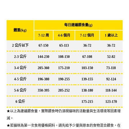
每日建議餵食量(g)
體重(kg)
7-12 周
4-6 個月
7-12 個月
1 歲以上
2 公斤以下
67-150
65-113
36-72
36-72
2-3 公斤
144-230
108-150
67-108
52-82
3-4 公斤
205-360
175-210
103-150
73-118
4-5 公斤
196-380
190-255
139-155
92-124
5-6 公斤
350-395
205-252
138-180
118-144
6 公斤
175-215
123-170
★以上為建議餵食量，實際餵食時仍須視貓咪的活動量與生活環境等因素增
減。
★若貓咪為第一次食用優格飼料，請先給予少量與原本的食物混合餵食，在