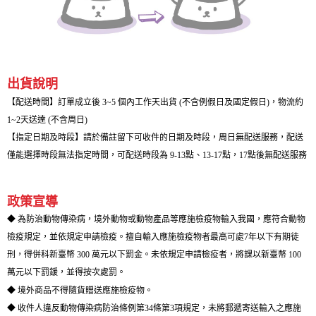
出貨說明
【配送時間】訂單成立後 3~5 個內工作天出貨 (不含例假日及國定假日)，物流約
1~2天送達 (不含周日)
【指定日期及時段】請於備註留下可收件的日期及時段，周日無配送服務，配送
僅能選擇時段無法指定時間，可配送時段為 9-13點、13-17點，17點後無配送服務
政策宣導
◆ 為防治動物傳染病，境外動物或動物產品等應施檢疫物輸入我國，應符合動物
檢疫規定，並依規定申請檢疫。擅自輸入應施檢疫物者最高可處7年以下有期徒
刑，得併科新臺幣 300 萬元以下罰金。未依規定申請檢疫者，將課以新臺幣 100
萬元以下罰鍰，並得按次處罰。
◆ 境外商品不得隨貨贈送應施檢疫物。
◆ 收件人違反動物傳染病防治條例第34條第3項規定，未將郵遞寄送輸入之應施