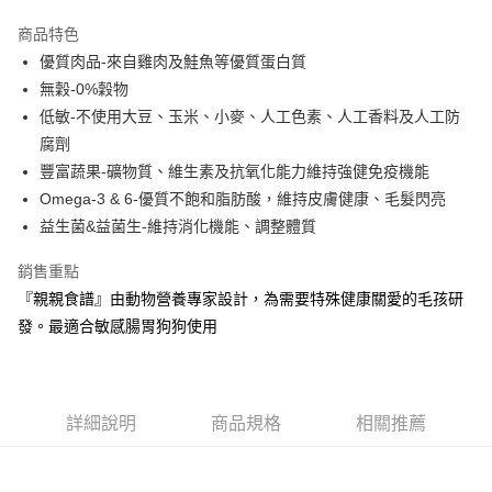
3 期 0 利率 每期
NT$276
21家銀行
商品特色
合作金庫商業銀行
第一商業銀行
LINE Pay
優質肉品-來自雞肉及鮭魚等優質蛋白質
華南商業銀行
彰化商業銀行
無穀-0%穀物
Apple Pay
上海商業儲蓄銀行
台北富邦商業銀行
國泰世華商業銀行
兆豐國際商業銀行
低敏-不使用大豆、玉米、小麥、人工色素、人工香料及人工防
街口支付
臺灣中小企業銀行
台中商業銀行
腐劑
匯豐（台灣）商業銀行
華泰商業銀行
豐富蔬果-礦物質、維生素及抗氧化能力維持強健免疫機能
悠遊付
聯邦商業銀行
遠東國際商業銀行
Omega-3 & 6-優質不飽和脂肪酸，維持皮膚健康、毛髮閃亮
元大商業銀行
永豐商業銀行
Google Pay
益生菌&益菌生-維持消化機能、調整體質
玉山商業銀行
星展（台灣）商業銀行
台新國際商業銀行
中國信託商業銀行
全盈+PAY
銷售重點
台灣樂天信用卡公司
大哥付你分期
『親親食譜』由動物營養專家設計，為需要特殊健康關愛的毛孩研
相關說明
發。最適合敏感腸胃狗狗使用
【大哥付你分期使用說明】
AFTEE先享後付
1.本服務由台灣大哥大提供，台灣大哥大用戶可立即使用無須另外申請。
2.付款方式選擇「大哥付你分期」，訂單成立後會自動跳轉到大哥付的交易
相關說明
流程，驗證手機門號後，選擇欲分期的期數、繳款截止日，確認付款後即完
【關於「AFTEE先享後付」】
詳細說明
商品規格
相關推薦
成交易。
ATM付款
AFTEE先享後付是「在收到商品之後才付款」的支付方式。 讓您購物簡單
3.實際核准額度、可分期數及費用金額請依後續交易確認頁面所載為準。
便利好安心！
4.訂單成立30分鐘內，如未前往確認交易或遇審核未通過，訂單將自動取
貨到付款
１．簡單：不需註冊會員、不需綁卡、不需儲值。
消。如遇「轉專審核」未通過狀況，表示未達大哥付你分期系統評分，恕無