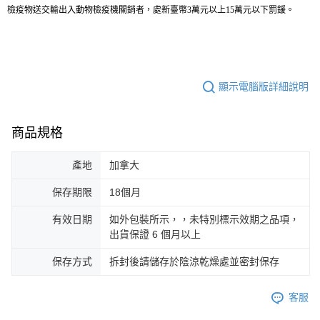
檢疫物送交輸出入動物檢疫機關銷者，處新臺幣3萬元以上15萬元以下罰鍰。
顯示電腦版詳細說明
商品規格
產地
加拿大
保存期限
18個月
有效日期
如外包裝所示，，未特別標示效期之品項，
出貨保證 6 個月以上
保存方式
拆封後請儲存於陰涼乾燥處並密封保存
客服