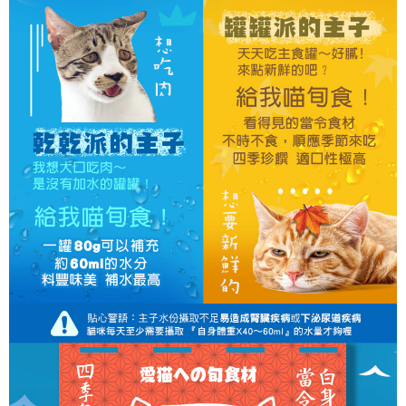
３．未成年的使用者請事先徵得法定代理人或監護人之同意方可使用
「AFTEE先享後付」，若未經同意申辦者引起之損失，本公司不負相關責
任。
４．使用「AFTEE先享後付」時，將依據個別帳號之用戶狀況，依本公司即
時審查核予不同之上限額度；若仍有額度不足之情形，本公司將視審查結果
請求用戶進行身份認證。
５．嚴禁一人註冊多個帳號或使用他人資訊註冊。若發現惡意使用之情形，
恩沛科技股份有限公司將有權停止該用戶之使用額度並採取法律行動。