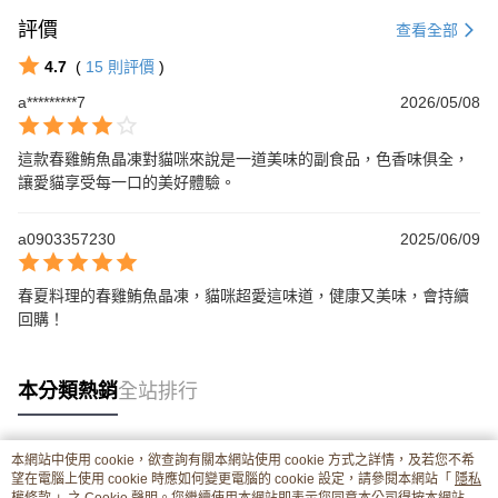
評價
查看全部
4.7
(
15
則評價
)
a*********7
2026/05/08
這款春雞鮪魚晶凍對貓咪來說是一道美味的副食品，色香味俱全，
讓愛貓享受每一口的美好體驗。
a0903357230
2025/06/09
春夏料理的春雞鮪魚晶凍，貓咪超愛這味道，健康又美味，會持續
回購！
本分類熱銷
全站排行
本網站中使用 cookie，欲查詢有關本網站使用 cookie 方式之詳情，及若您不希
熱門標籤
望在電腦上使用 cookie 時應如何變更電腦的 cookie 設定，請參閱本網站「
隱私