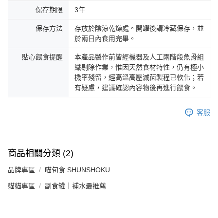
保存期限
3年
保存方法
存放於陰涼乾燥處。開罐後請冷藏保存，並
於兩日內食用完畢。
貼心餵食提醒
本產品製作前皆經機器及人工兩階段魚骨組
織剔除作業，惟因天然食材特性，仍有極小
機率殘留，經高溫高壓滅菌製程已軟化；若
有疑慮，建議確認內容物後再進行餵食。
客服
商品相關分類 (2)
品牌專區
喵旬食 SHUNSHOKU
貓貓專區
副食罐｜補水最推薦