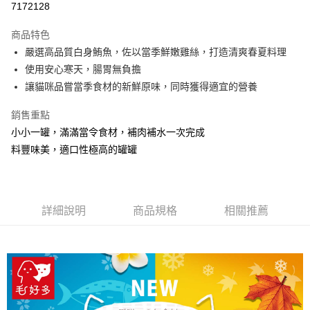
7172128
3 期 0 利率 每期
NT$8
21家銀行
商品特色
合作金庫商業銀行
第一商業銀行
超商取貨付款
嚴選高品質白身鮪魚，佐以當季鮮嫩雞絲，打造清爽春夏料理
華南商業銀行
彰化商業銀行
使用安心寒天，腸胃無負擔
LINE Pay
上海商業儲蓄銀行
台北富邦商業銀行
國泰世華商業銀行
兆豐國際商業銀行
讓貓咪品嘗當季食材的新鮮原味，同時獲得適宜的營養
Apple Pay
臺灣中小企業銀行
台中商業銀行
銷售重點
匯豐（台灣）商業銀行
華泰商業銀行
街口支付
聯邦商業銀行
遠東國際商業銀行
小小一罐，滿滿當令食材，補肉補水一次完成
元大商業銀行
永豐商業銀行
悠遊付
料豐味美，適口性極高的罐罐
玉山商業銀行
星展（台灣）商業銀行
台新國際商業銀行
中國信託商業銀行
Google Pay
台灣樂天信用卡公司
全盈+PAY
詳細說明
商品規格
相關推薦
大哥付你分期
相關說明
【大哥付你分期使用說明】
AFTEE先享後付
1.本服務由台灣大哥大提供，台灣大哥大用戶可立即使用無須另外申請。
2.付款方式選擇「大哥付你分期」，訂單成立後會自動跳轉到大哥付的交易
相關說明
流程，驗證手機門號後，選擇欲分期的期數、繳款截止日，確認付款後即完
【關於「AFTEE先享後付」】
成交易。