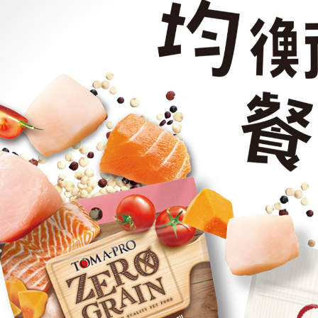
先享後付
貨到付款
2.基於同
※ 交易是
資料（包
是否繳費成
每筆NT$9
用，由本
付客戶支
3.完整用
【注意事
１．透過由
交易，需
求債權轉
２．關於
https://aft
３．未成
「AFTE
任。
４．使用「
即時審查
結果請求
５．嚴禁
形，恩沛
動。