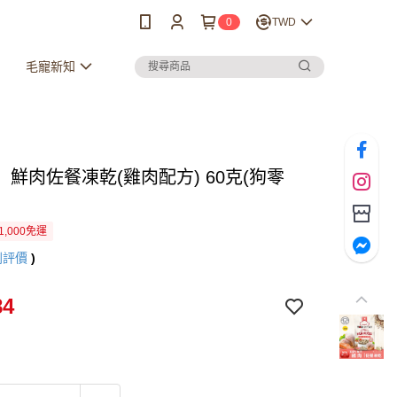
0
TWD
毛寵新知
】鮮肉佐餐凍乾(雞肉配方) 60克(狗零
1,000免運
則評價
)
84