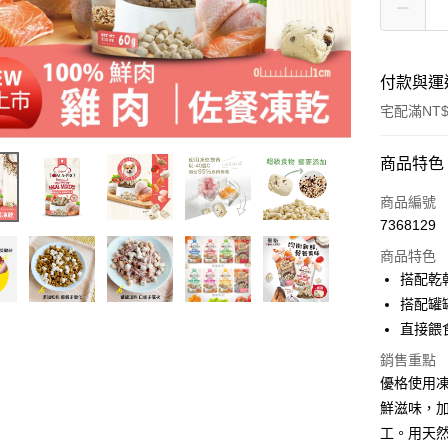
付款與運
宅配滿NT$
付款方式
商品特色
信用卡一
商品編號
7368129
信用卡分
商品特色
3 期 
搭配乾
合作金
搭配罐
LINE Pay
華南商
直接餵
Apple Pay
上海商
銷售重點
國泰世
街口支付
優格使用
臺灣中
匯豐（
鮮滋味，
悠遊付
聯邦商
工。用天
元大商