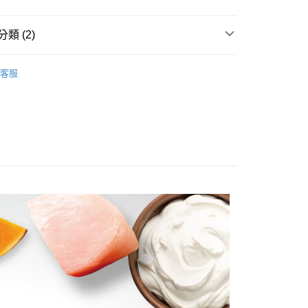
y
業銀行
星展（台灣）商業銀行
際商業銀行
中國信託商業銀行
類 (2)
天信用卡公司
分期
優格 TOMA-PRO
客服
零食｜肉乾、凍乾
你分期使用說明】
享後付
由台灣大哥大提供，台灣大哥大用戶可立即使用無須另外申請。
式選擇「大哥付你分期」，訂單成立後會自動跳轉到大哥付的交易
證手機門號後，選擇欲分期的期數、繳款截止日，確認付款後即
FTEE先享後付」】
。
先享後付是「在收到商品之後才付款」的支付方式。 讓您購物簡單
准額度、可分期數及費用金額請依後續交易確認頁面所載為準。
心！
立30分鐘內，如未前往確認交易或遇審核未通過，訂單將自動取
：不需註冊會員、不需綁卡、不需儲值。
「轉專審核」未通過狀況，表示未達大哥付你分期系統評分，恕
：只要手機號碼，簡訊認證，即可結帳。
評估內容。
：先確認商品／服務後，再付款。
式說明】
項不併入電信帳單，「大哥付你分期」於每月結算日後寄送繳費提
EE先享後付」結帳流程】
方式選擇「AFTEE先享後付」後，將跳轉至「AFTEE先享後
訊連結打開帳單後，可選擇「超商條碼／台灣大直營門市／銀行轉
頁面，進行簡訊認證並確認金額後，即可完成結帳。
付／iPASS MONEY」等通路繳費。
5，滿NT$1,000(含以上)免運費
成立數日內，您將收到繳費通知簡訊。
費通知簡訊後14天內，點擊此簡訊中的連結，可透過四大超商
項】
網路銀行／等多元方式進行付款，方視為交易完成。
係由「台灣大哥大股份有限公司」（以下簡稱本公司）所提供，讓
：結帳手續完成當下不需立刻繳費，但若您需要取消訂單，請聯
80
易時，得透過本服務購買商品或服務，並由商店將買賣／分期付
的店家。未經商家同意取消之訂單仍視為有效，需透過AFTEE
金債權讓與本公司後，依約使用本公司帳單繳交帳款。