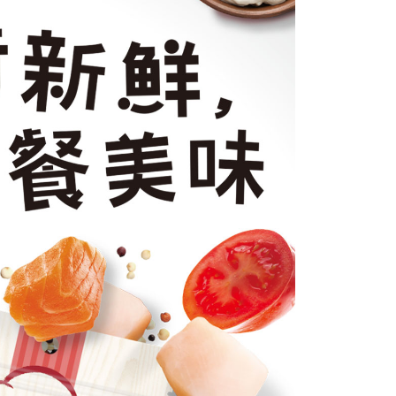
繳納相關費用。
意付款使用「大哥付你分期」之契約關係目的，商店將以您的個人
否成功請以「AFTEE先享後付 」之結帳頁面顯示為準，若有關於
含姓名、電話或地址）提供予台灣大哥大進項蒐集、處理及利
功／繳費後需取消欲退款等相關疑問，請聯繫「AFTEE先享後
5，滿NT$1,000(含以上)免運費
公司與您本人進行分期帳單所需資料之確認、核對及更正。
援中心」
https://netprotections.freshdesk.com/support/home
戶服務條款，請詳閱以下連結：
https://oppay.tw/userRule
項】
恩沛科技股份有限公司提供之「AFTEE先享後付」服務完成之
依本服務之必要範圍內提供個人資料，並將交易相關給付款項請
讓予恩沛科技股份有限公司。
個人資料處理事宜，請瀏覽以下網址：
ee.tw/terms/#terms3
年的使用者請事先徵得法定代理人或監護人之同意方可使用
E先享後付」，若未經同意申辦者引起之損失，本公司不負相關責
AFTEE先享後付」時，將依據個別帳號之用戶狀況，依本公司
核予不同之上限額度；若仍有額度不足之情形，本公司將視審查
用戶進行身份認證。
一人註冊多個帳號或使用他人資訊註冊。若發現惡意使用之情
科技股份有限公司將有權停止該用戶之使用額度並採取法律行