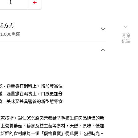
送方式
1,000免運
清除
紀錄
次付款
期付款
0 利率 每期
NT$61
21家銀行
乾 - 適量撒在飼料上，增加豐富性
庫商業銀行
第一商業銀行
罐 - 適量撒在濕食上，口感更加分
業銀行
彰化商業銀行
食 - 美味又兼具營養的新型態零食
業儲蓄銀行
台北富邦商業銀行
華商業銀行
兆豐國際商業銀行
凍乾技術，鎖住95%原肉營養給予毛孩生鮮肉品絕佳的新
小企業銀行
台中商業銀行
台灣）商業銀行
華泰商業銀行
加上營養蕃茄、藜麥及益生菌等食材，天然、原味、低加
業銀行
遠東國際商業銀行
然新鮮的食材讓每一個「優格寶寶」從此愛上吃飯時光。
業銀行
永豐商業銀行