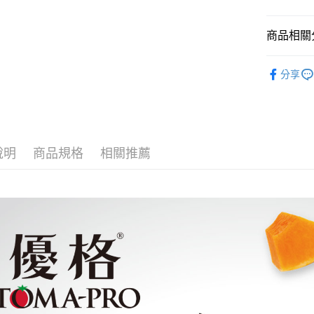
Google Pa
玉山商
台新國
全盈+PAY
商品相關分
台灣樂
大哥付你
品牌專區
相關說明
分享
狗狗專區
【大哥付
AFTEE先
1.本服務
2.付款方
相關說明
流程，驗
【關於「A
ATM付款
完成交易
AFTEE
3.實際核
說明
商品規格
相關推薦
便利好安
4.訂單成
貨到付款
１．簡單
消。如遇
２．便利
無法說明
３．安心
【繳款方
運送方式
1.分期款
【「AFT
醒簡訊。
１．於結帳
本島宅配
2.透過簡
付」結帳
帳／街口支
每筆NT$9
２．訂單
３．收到繳
【注意事
／ATM／
離島宅配
1.本服務
※ 請注意
每筆NT$1
用戶於交
絡購買商品
款買賣價