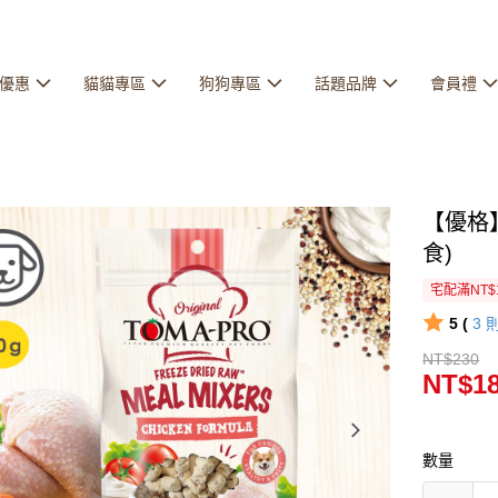
優惠
貓貓專區
狗狗專區
話題品牌
會員禮
【優格
食)
宅配滿NT$
5 (
3
NT$230
NT$1
數量