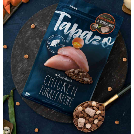
https://aftee.tw/terms/#terms3
離島宅配
３．未成年的使用者請事先徵得法定代理人或監護人之同意方可使用
每筆NT$180
「AFTEE先享後付」，若未經同意申辦者引起之損失，本公司不負相關責
任。
貨到付款
４．使用「AFTEE先享後付」時，將依據個別帳號之用戶狀況，依本公司即
時審查核予不同之上限額度；若仍有額度不足之情形，本公司將視審查結果
每筆NT$95，滿NT$1,000(含以上)免運費
請求用戶進行身份認證。
５．嚴禁一人註冊多個帳號或使用他人資訊註冊。若發現惡意使用之情形，
恩沛科技股份有限公司將有權停止該用戶之使用額度並採取法律行動。