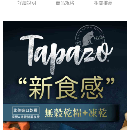
流程，驗證手機門號後，選擇欲分期的期數、繳款截止日，確認付款後即完
詳細說明
商品規格
相關推薦
【關於「AFTEE先享後付」】
成交易。
ATM付款
AFTEE先享後付是「在收到商品之後才付款」的支付方式。 讓您購物簡單
3.實際核准額度、可分期數及費用金額請依後續交易確認頁面所載為準。
便利好安心！
4.訂單成立30分鐘內，如未前往確認交易或遇審核未通過，訂單將自動取
貨到付款
１．簡單：不需註冊會員、不需綁卡、不需儲值。
消。如遇「轉專審核」未通過狀況，表示未達大哥付你分期系統評分，恕無
２．便利：只要手機號碼，簡訊認證，即可結帳。
法說明評估內容。
３．安心：先確認商品／服務後，再付款。
【繳款方式說明】
運送方式
1.分期款項不併入電信帳單，「大哥付你分期」於每月結算日後寄送繳費提
【「AFTEE先享後付」結帳流程】
全家取貨付款
醒簡訊。
１．於結帳方式選擇「AFTEE先享後付」後，將跳轉至「AFTEE先享後付」
2.透過簡訊連結打開帳單後，可選擇「超商條碼／台灣大直營門市／銀行轉
每筆NT$65，滿NT$1,000(含以上)免運費
結帳頁面，進行簡訊認證並確認金額後，即可完成結帳。
帳／街口支付／iPASS MONEY」等通路繳費。
２．訂單成立數日內，您將收到繳費通知簡訊。
付款後全家取貨
３．收到繳費通知簡訊後14天內，點擊此簡訊中的連結，可透過四大超商／
【注意事項】
ATM／網路銀行／等多元方式進行付款，方視為交易完成。
每筆NT$65，滿NT$1,000(含以上)免運費
1.本服務係由「台灣大哥大股份有限公司」（以下簡稱本公司）所提供，讓
※ 請注意：結帳手續完成當下不需立刻繳費，但若您需要取消訂單，請聯絡
用戶於交易時，得透過本服務購買商品或服務，並由商店將買賣／分期付款
購買商品的店家。未經商家同意取消之訂單仍視為有效，需透過AFTEE先享
7-11取貨付款
買賣價金債權讓與本公司後，依約使用本公司帳單繳交帳款。
後付繳納相關費用。
2.基於同意付款使用「大哥付你分期」之契約關係目的，商店將以您的個人
每筆NT$65，滿NT$1,000(含以上)免運費
※ 交易是否成功請以「AFTEE先享後付 」之結帳頁面顯示為準，若有關於
資料（包含姓名、電話或地址）提供予台灣大哥大進項蒐集、處理及利用，
是否繳費成功／繳費後需取消欲退款等相關疑問，請聯繫「AFTEE先享後付
由本公司與您本人進行分期帳單所需資料之確認、核對及更正。
客戶支援中心」
https://netprotections.freshdesk.com/support/home
付款後7-11取貨
3.完整用戶服務條款，請詳閱以下連結：
https://oppay.tw/userRule
每筆NT$65，滿NT$1,000(含以上)免運費
【注意事項】
１．透過由恩沛科技股份有限公司提供之「AFTEE先享後付」服務完成之交
本島宅配
易，需依本服務之必要範圍內提供個人資料，並將交易相關給付款項請求債
權轉讓予恩沛科技股份有限公司。
每筆NT$95，滿NT$1,000(含以上)免運費
２．關於個人資料處理事宜，請瀏覽以下網址：