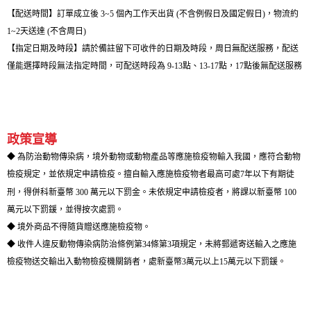
【配送時間】訂單成立後 3~5 個內工作天出貨 (不含例假日及國定假日)，物流約
1~2天送達 (不含周日)
【指定日期及時段】請於備註留下可收件的日期及時段，周日無配送服務，配送
僅能選擇時段無法指定時間，可配送時段為 9-13點、13-17點，17點後無配送服務
政策宣導
◆ 為防治動物傳染病，境外動物或動物產品等應施檢疫物輸入我國，應符合動物
檢疫規定，並依規定申請檢疫。擅自輸入應施檢疫物者最高可處7年以下有期徒
刑，得併科新臺幣 300 萬元以下罰金。未依規定申請檢疫者，將課以新臺幣 100
萬元以下罰鍰，並得按次處罰。
◆ 境外商品不得隨貨贈送應施檢疫物。
◆ 收件人違反動物傳染病防治條例第34條第3項規定，未將郵遞寄送輸入之應施
檢疫物送交輸出入動物檢疫機關銷者，處新臺幣3萬元以上15萬元以下罰鍰。