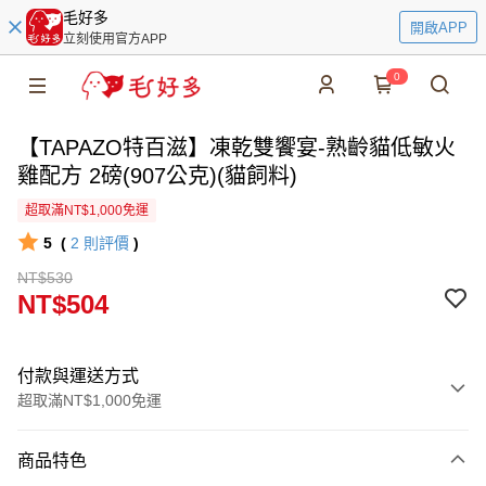
毛好多
開啟APP
立刻使用官方APP
0
【TAPAZO特百滋】凍乾雙饗宴-熟齡貓低敏火
雞配方 2磅(907公克)(貓飼料)
超取滿NT$1,000免運
5
(
2
則評價
)
NT$530
NT$504
付款與運送方式
超取滿NT$1,000免運
付款方式
商品特色
信用卡一次付款