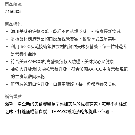
商品編號
信用卡分期付款
7456305
3 期 0 利率 每期
NT$168
21家銀行
商品特色
合作金庫商業銀行
第一商業銀行
超商取貨付款
添加美味的佐餐凍乾，乾糧不再枯燥乏味，打造寵糧新食感
華南商業銀行
彰化商業銀行
多樣食材創造豐富的口感及視覺饗宴，餐餐享受五星美味
LINE Pay
上海商業儲蓄銀行
台北富邦商業銀行
國泰世華商業銀行
兆豐國際商業銀行
利用-50°C凍乾技術鎖住食材的鮮甜美味及營養，每一粒凍乾都
Apple Pay
臺灣中小企業銀行
台中商業銀行
是營養小金庫
匯豐（台灣）商業銀行
華泰商業銀行
符合美國AAFCO的高營養無穀天然糧，美味安心又健康
街口支付
聯邦商業銀行
遠東國際商業銀行
凍乾大升級:雞肉凍乾營養升級，符合美國AAFCO主食營養規範
元大商業銀行
永豐商業銀行
悠遊付
的主食級雞肉凍乾
玉山商業銀行
星展（台灣）商業銀行
鮮蛋凍乾適口性升級，口感更酥脆，每一粒都營養又美味
台新國際商業銀行
中國信託商業銀行
Google Pay
台灣樂天信用卡公司
全盈+PAY
銷售重點
渴望一場全新的美食體驗嗎？添加美味的佐餐凍乾，乾糧不再枯燥
大哥付你分期
乏味，打造寵糧新食感！TAPAZO讓毛孩吃飯從此不無聊。
相關說明
【大哥付你分期使用說明】
AFTEE先享後付
1.本服務由台灣大哥大提供，台灣大哥大用戶可立即使用無須另外申請。
2.付款方式選擇「大哥付你分期」，訂單成立後會自動跳轉到大哥付的交易
相關說明