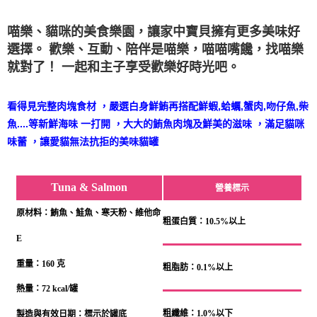
喵樂、貓咪的美食樂園，讓家中寶貝擁有更多美味好
選擇。
歡樂、互動、陪伴是喵樂，喵喵嘴饞，找喵樂
就對了！
一起和主子享受歡樂好時光吧。
看得見完整肉塊食材
，嚴選白身鮮鮪再搭配鮮蝦
,
蛤蠣
,
蟹肉
,
吻仔魚
,
柴
魚
....
等新鮮海味
一打開
，大大的鮪魚肉塊及鮮美的滋味
，滿足貓咪
味蕾
，讓愛貓無法抗拒的美味貓罐
Tuna & Salmon
營養標示
原材料：鮪魚、鮭魚、寒天粉、維他命
粗蛋白質：10.5%以上
E
重量：160 克
粗脂肪：0.1%以上
熱量：72 kcal/罐
粗纖維：1.0%以下
製造與有效日期：標示於罐底