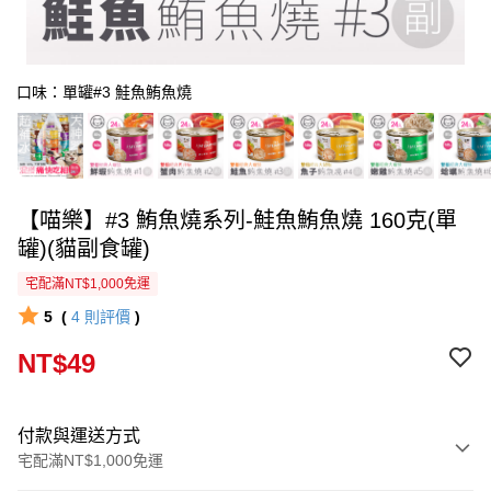
口味：單罐#3 鮭魚鮪魚燒
【喵樂】#3 鮪魚燒系列-鮭魚鮪魚燒 160克(單
罐)(貓副食罐)
宅配滿NT$1,000免運
5
(
4
則評價
)
NT$49
付款與運送方式
宅配滿NT$1,000免運