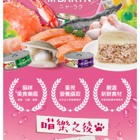
２．關於個人資料處理事宜，請瀏覽以下網址：
https://aftee.tw/terms/#terms3
３．未成年的使用者請事先徵得法定代理人或監護人之同意方可使用
「AFTEE先享後付」，若未經同意申辦者引起之損失，本公司不負相關責
任。
４．使用「AFTEE先享後付」時，將依據個別帳號之用戶狀況，依本公司即
時審查核予不同之上限額度；若仍有額度不足之情形，本公司將視審查結果
請求用戶進行身份認證。
５．嚴禁一人註冊多個帳號或使用他人資訊註冊。若發現惡意使用之情形，
恩沛科技股份有限公司將有權停止該用戶之使用額度並採取法律行動。