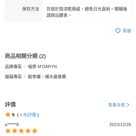
保存方法
存放於陰涼乾燥處，避免日光直射。開罐後
請倒出餵食。
客服
商品相關分類 (2)
品牌專區
喵樂 M'DARYN
貓貓專區
副食罐｜補水最推薦
評價
查看全部
5
(
4
則評價
)
a******8
2023/12/26