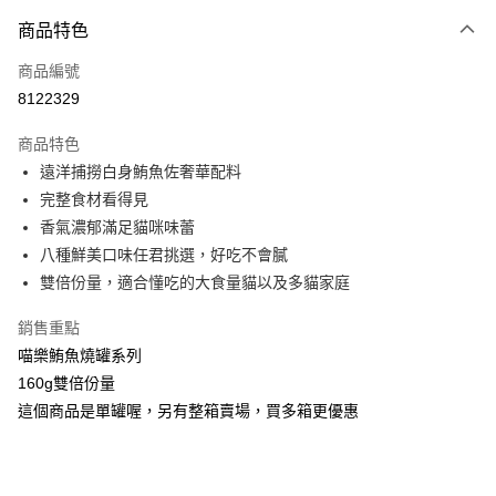
付款方式
商品特色
信用卡一次付款
商品編號
信用卡分期付款
8122329
3 期 0 利率 每期
NT$16
21家銀行
商品特色
合作金庫商業銀行
第一商業銀行
LINE Pay
遠洋捕撈白身鮪魚佐奢華配料
華南商業銀行
彰化商業銀行
完整食材看得見
Apple Pay
上海商業儲蓄銀行
台北富邦商業銀行
國泰世華商業銀行
兆豐國際商業銀行
香氣濃郁滿足貓咪味蕾
街口支付
臺灣中小企業銀行
台中商業銀行
八種鮮美口味任君挑選，好吃不會膩
匯豐（台灣）商業銀行
華泰商業銀行
雙倍份量，適合懂吃的大食量貓以及多貓家庭
悠遊付
聯邦商業銀行
遠東國際商業銀行
元大商業銀行
永豐商業銀行
Google Pay
銷售重點
玉山商業銀行
星展（台灣）商業銀行
喵樂鮪魚燒罐系列
台新國際商業銀行
中國信託商業銀行
全盈+PAY
160g雙倍份量
台灣樂天信用卡公司
大哥付你分期
這個商品是單罐喔，另有整箱賣場，買多箱更優惠
相關說明
【大哥付你分期使用說明】
AFTEE先享後付
1.本服務由台灣大哥大提供，台灣大哥大用戶可立即使用無須另外申請。