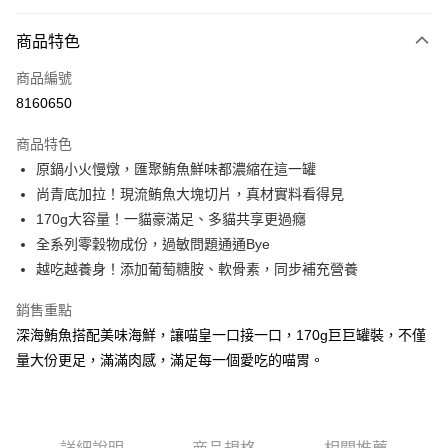
付款方式
商品特色
信用卡一次付款
商品編號
信用卡分期付款
8160650
3 期 0 利率 每期
NT$299
21家銀行
商品特色
合作金庫商業銀行
第一商業銀行
LINE Pay
原鍋小火慢燉，匯聚鮪魚鮮味都濃縮在這一罐
華南商業銀行
彰化商業銀行
尚青底加拉！現流鮪魚大塊切片，真材實料看得見
Apple Pay
上海商業儲蓄銀行
台北富邦商業銀行
國泰世華商業銀行
兆豐國際商業銀行
170g大容量！一貓豪滿足、多貓共享更過癮
街口支付
臺灣中小企業銀行
台中商業銀行
全系列零穀物成份，過敏問題通通Bye
匯豐（台灣）商業銀行
華泰商業銀行
越吃越養身！添加葡萄糖胺、軟骨素，同步補充營養
悠遊付
聯邦商業銀行
遠東國際商業銀行
元大商業銀行
永豐商業銀行
Google Pay
銷售重點
玉山商業銀行
星展（台灣）商業銀行
深海鮪魚搭配美味海鮮，讓喵皇一口接一口，170g巨巨罐裝，不僅
台新國際商業銀行
中國信託商業銀行
全盈+PAY
量大份更足，滿滿肉感，滿足每一個愛吃的喵胃。
台灣樂天信用卡公司
大哥付你分期
相關說明
【大哥付你分期使用說明】
AFTEE先享後付
1.本服務由台灣大哥大提供，台灣大哥大用戶可立即使用無須另外申請。