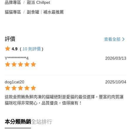
品牌專區
敲派 Chillpet
貓貓專區
副食罐｜補水最推薦
評價
查看全部
4.9
(
10
則評價
)
Y*************4
2026/03/13
dog1cat20
2025/10/04
這款金熬鮪魚鮮肉凍的貓罐絕對是愛貓的最佳選擇，豐富的肉質讓
貓咪吃得非常開心，品質優良，值得擁有！
本分類熱銷
全站排行