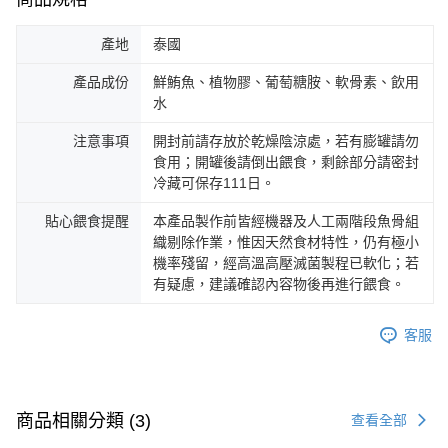
產地
泰國
產品成份
鮮鮪魚、植物膠、葡萄糖胺、軟骨素、飲用
水
注意事項
開封前請存放於乾燥陰涼處，若有膨罐請勿
食用；開罐後請倒出餵食，剩餘部分請密封
冷藏可保存111日。
貼心餵食提醒
本產品製作前皆經機器及人工兩階段魚骨組
織剔除作業，惟因天然食材特性，仍有極小
機率殘留，經高溫高壓滅菌製程已軟化；若
有疑慮，建議確認內容物後再進行餵食。
客服
商品相關分類 (3)
查看全部