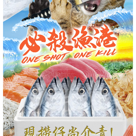
權轉讓予恩沛科技股份有限公司。
２．關於個人資料處理事宜，請瀏覽以下網址：
https://aftee.tw/terms/#terms3
３．未成年的使用者請事先徵得法定代理人或監護人之同意方可使用
「AFTEE先享後付」，若未經同意申辦者引起之損失，本公司不負相關責
任。
４．使用「AFTEE先享後付」時，將依據個別帳號之用戶狀況，依本公司即
時審查核予不同之上限額度；若仍有額度不足之情形，本公司將視審查結果
請求用戶進行身份認證。
５．嚴禁一人註冊多個帳號或使用他人資訊註冊。若發現惡意使用之情形，
恩沛科技股份有限公司將有權停止該用戶之使用額度並採取法律行動。