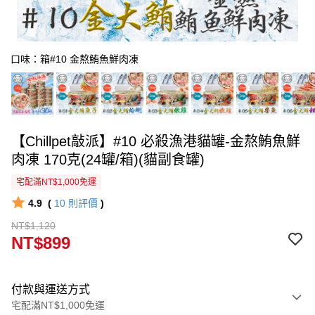
口味：箱#10 金熬鮪魚鮮肉凍
【Chillpet敲派】#10 必殺漁港貓罐-金熬鮪魚鮮
肉凍 170克(24罐/箱)(貓副食罐)
宅配滿NT$1,000免運
4.9
(
10
則評價
)
NT$1,120
NT$899
付款與運送方式
宅配滿NT$1,000免運