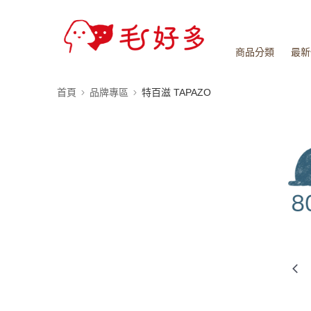
商品分類
最新
首頁
品牌專區
特百滋 TAPAZO