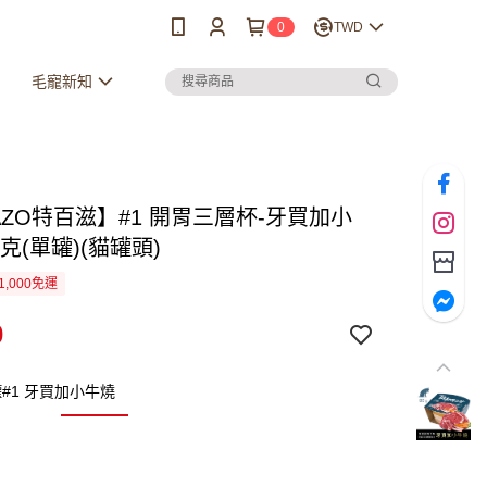
0
TWD
毛寵新知
AZO特百滋】#1 開胃三層杯-牙買加小
0克(單罐)(貓罐頭)
1,000免運
0
#1 牙買加小牛燒