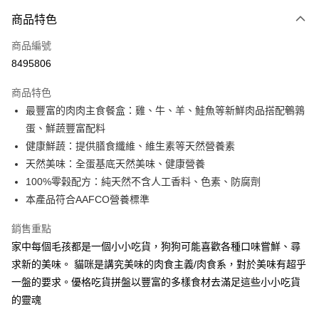
付款方式
商品特色
信用卡一次付款
商品編號
信用卡分期付款
8495806
3 期 0 利率 每期
NT$14
21家銀行
商品特色
合作金庫商業銀行
第一商業銀行
超商取貨付款
最豐富的肉肉主食餐盒：雞、牛、羊、鮭魚等新鮮肉品搭配鵪鶉
華南商業銀行
彰化商業銀行
蛋、鮮蔬豐富配料
LINE Pay
上海商業儲蓄銀行
台北富邦商業銀行
國泰世華商業銀行
兆豐國際商業銀行
健康鮮蔬：提供膳食纖維、維生素等天然營養素
Apple Pay
臺灣中小企業銀行
台中商業銀行
天然美味：全蛋基底天然美味、健康營養
匯豐（台灣）商業銀行
華泰商業銀行
100%零榖配方：純天然不含人工香料、色素、防腐劑
街口支付
聯邦商業銀行
遠東國際商業銀行
本產品符合AAFCO營養標準
元大商業銀行
永豐商業銀行
悠遊付
玉山商業銀行
星展（台灣）商業銀行
銷售重點
台新國際商業銀行
中國信託商業銀行
Google Pay
家中每個毛孩都是一個小小吃貨，狗狗可能喜歡各種口味嘗鮮、尋
台灣樂天信用卡公司
全盈+PAY
求新的美味。 貓咪是講究美味的肉食主義/肉食系，對於美味有超乎
一盤的要求。優格吃貨拼盤以豐富的多樣食材去滿足這些小小吃貨
大哥付你分期
的靈魂
相關說明