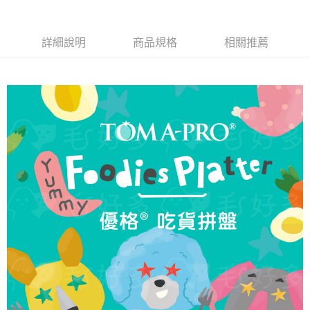
【大哥付你分期使用說明】
AFTEE先享後付
1.本服務由台灣大哥大提供，台灣大哥大用戶可立即使用無須另外申請。
2.付款方式選擇「大哥付你分期」，訂單成立後會自動跳轉到大哥付的交易
相關說明
流程，驗證手機門號後，選擇欲分期的期數、繳款截止日，確認付款後即完
詳細說明
商品規格
相關推薦
【關於「AFTEE先享後付」】
成交易。
ATM付款
AFTEE先享後付是「在收到商品之後才付款」的支付方式。 讓您購物簡單
3.實際核准額度、可分期數及費用金額請依後續交易確認頁面所載為準。
便利好安心！
4.訂單成立30分鐘內，如未前往確認交易或遇審核未通過，訂單將自動取
貨到付款
１．簡單：不需註冊會員、不需綁卡、不需儲值。
消。如遇「轉專審核」未通過狀況，表示未達大哥付你分期系統評分，恕無
２．便利：只要手機號碼，簡訊認證，即可結帳。
法說明評估內容。
３．安心：先確認商品／服務後，再付款。
【繳款方式說明】
運送方式
1.分期款項不併入電信帳單，「大哥付你分期」於每月結算日後寄送繳費提
【「AFTEE先享後付」結帳流程】
全家取貨付款
醒簡訊。
１．於結帳方式選擇「AFTEE先享後付」後，將跳轉至「AFTEE先享後付」
2.透過簡訊連結打開帳單後，可選擇「超商條碼／台灣大直營門市／銀行轉
每筆NT$65，滿NT$1,000(含以上)免運費
結帳頁面，進行簡訊認證並確認金額後，即可完成結帳。
帳／街口支付／iPASS MONEY」等通路繳費。
２．訂單成立數日內，您將收到繳費通知簡訊。
付款後全家取貨
３．收到繳費通知簡訊後14天內，點擊此簡訊中的連結，可透過四大超商／
【注意事項】
ATM／網路銀行／等多元方式進行付款，方視為交易完成。
每筆NT$65，滿NT$1,000(含以上)免運費
1.本服務係由「台灣大哥大股份有限公司」（以下簡稱本公司）所提供，讓
※ 請注意：結帳手續完成當下不需立刻繳費，但若您需要取消訂單，請聯絡
用戶於交易時，得透過本服務購買商品或服務，並由商店將買賣／分期付款
購買商品的店家。未經商家同意取消之訂單仍視為有效，需透過AFTEE先享
7-11取貨付款
買賣價金債權讓與本公司後，依約使用本公司帳單繳交帳款。
後付繳納相關費用。
2.基於同意付款使用「大哥付你分期」之契約關係目的，商店將以您的個人
每筆NT$65，滿NT$1,000(含以上)免運費
※ 交易是否成功請以「AFTEE先享後付 」之結帳頁面顯示為準，若有關於
資料（包含姓名、電話或地址）提供予台灣大哥大進項蒐集、處理及利用，
是否繳費成功／繳費後需取消欲退款等相關疑問，請聯繫「AFTEE先享後付
由本公司與您本人進行分期帳單所需資料之確認、核對及更正。
客戶支援中心」
https://netprotections.freshdesk.com/support/home
付款後7-11取貨
3.完整用戶服務條款，請詳閱以下連結：
https://oppay.tw/userRule
每筆NT$65，滿NT$1,000(含以上)免運費
【注意事項】
１．透過由恩沛科技股份有限公司提供之「AFTEE先享後付」服務完成之交