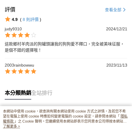
評價
查看全部
4.9
(
8
則評價
)
judy9310
2024/12/21
這款鄉村羊肉派的狗罐頭讓我的狗狗愛不釋口，完全被美味征服，
是個不錯的選擇哦！
2003rainbowwu
2023/11/13
本分類熱銷
全站排行
本網站中使用 cookie，欲查詢有關本網站使用 cookie 方式之詳情，及若您不希
熱門標籤
望在電腦上使用 cookie 時應如何變更電腦的 cookie 設定，請參閱本網站「
隱私
權條款
」之 Cookie 聲明。您繼續使用本網站即表示您同意本公司得按本網站使
用條款之 Cookie 聲明使用 cookie。
了解更多 >