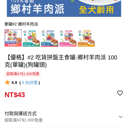
單罐#2 鄉村羊肉派
【優格】#2 吃貨拼盤主食罐-鄉村羊肉派 100
克(單罐)(狗罐頭)
超取滿NT$1,000免運
4.9
(
8
則評價
)
NT$43
付款與運送方式
超取滿NT$1,000免運