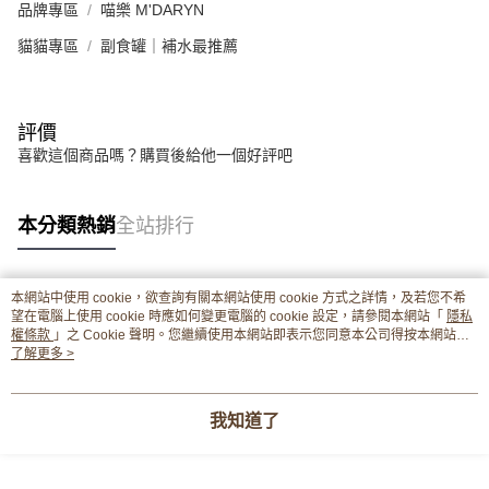
品牌專區
喵樂 M'DARYN
貓貓專區
副食罐｜補水最推薦
評價
喜歡這個商品嗎？購買後給他一個好評吧
本分類熱銷
全站排行
本網站中使用 cookie，欲查詢有關本網站使用 cookie 方式之詳情，及若您不希
熱門標籤
望在電腦上使用 cookie 時應如何變更電腦的 cookie 設定，請參閱本網站「
隱私
權條款
」之 Cookie 聲明。您繼續使用本網站即表示您同意本公司得按本網站使
用條款之 Cookie 聲明使用 cookie。
了解更多 >
我知道了