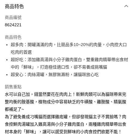
付款方式
商品特色
信用卡一次付款
商品編號
信用卡分期付款
8624221
3 期 0 利率 每期
NT$240
21家銀行
商品特色
合作金庫商業銀行
第一商業銀行
LINE Pay
超多肉：開罐滿滿的肉，比競品多10~20%的肉量，小肉控大口
華南商業銀行
彰化商業銀行
吃肉的首選
Apple Pay
上海商業儲蓄銀行
台北富邦商業銀行
國泰世華商業銀行
兆豐國際商業銀行
超好吃：添加雞高湯與小分子雞肉蛋白，雙重雞肉精華帶出食材
街口支付
臺灣中小企業銀行
台中商業銀行
中的「鮮味」，打造極佳適口性，卻不易養成挑嘴貓
匯豐（台灣）商業銀行
華泰商業銀行
超安心：肉絲湯罐，無膠無澱粉，讓貓咪放心吃
悠遊付
聯邦商業銀行
遠東國際商業銀行
元大商業銀行
永豐商業銀行
Google Pay
銷售重點
玉山商業銀行
星展（台灣）商業銀行
水可以自己加，錢當然要花在肉肉上！新鮮肉類可以為貓咪帶來完
台新國際商業銀行
中國信託商業銀行
全盈+PAY
整均衡的胺基酸，植物成分中容易缺乏的牛磺酸、離胺酸、精氨酸
台灣樂天信用卡公司
大哥付你分期
都補足了~
相關說明
為了避免養成刁嘴貓而選擇雞底罐，但卻發現貓主子不賞臉嗎？肉
【大哥付你分期使用說明】
食控鮮肉湯罐加入雞高湯與小分子雞肉蛋白，兩種雞肉精華帶出食
AFTEE先享後付
1.本服務由台灣大哥大提供，台灣大哥大用戶可立即使用無須另外申請。
材本身的「鮮味」，讓可以感受到鮮味的小肉食控們欲罷不能！
2.付款方式選擇「大哥付你分期」，訂單成立後會自動跳轉到大哥付的交易