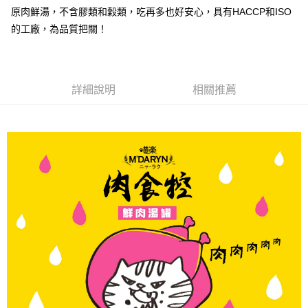
相關說明
流程，驗證手機門號後，選擇欲分期的期數、繳款截止日，確認付款後即完
原肉鮮湯，不含膠類和穀類，吃再多也好安心，具有HACCP和ISO
【關於「AFTEE先享後付」】
成交易。
ATM付款
的工廠，為品質把關！
AFTEE先享後付是「在收到商品之後才付款」的支付方式。 讓您購物簡單
3.實際核准額度、可分期數及費用金額請依後續交易確認頁面所載為準。
便利好安心！
4.訂單成立30分鐘內，如未前往確認交易或遇審核未通過，訂單將自動取
貨到付款
１．簡單：不需註冊會員、不需綁卡、不需儲值。
消。如遇「轉專審核」未通過狀況，表示未達大哥付你分期系統評分，恕無
２．便利：只要手機號碼，簡訊認證，即可結帳。
法說明評估內容。
３．安心：先確認商品／服務後，再付款。
【繳款方式說明】
運送方式
詳細說明
相關推薦
1.分期款項不併入電信帳單，「大哥付你分期」於每月結算日後寄送繳費提
【「AFTEE先享後付」結帳流程】
本島宅配
醒簡訊。
１．於結帳方式選擇「AFTEE先享後付」後，將跳轉至「AFTEE先享後付」
2.透過簡訊連結打開帳單後，可選擇「超商條碼／台灣大直營門市／銀行轉
每筆NT$95，滿NT$1,000(含以上)免運費
結帳頁面，進行簡訊認證並確認金額後，即可完成結帳。
帳／街口支付／iPASS MONEY」等通路繳費。
２．訂單成立數日內，您將收到繳費通知簡訊。
離島宅配
３．收到繳費通知簡訊後14天內，點擊此簡訊中的連結，可透過四大超商／
【注意事項】
ATM／網路銀行／等多元方式進行付款，方視為交易完成。
每筆NT$180
1.本服務係由「台灣大哥大股份有限公司」（以下簡稱本公司）所提供，讓
※ 請注意：結帳手續完成當下不需立刻繳費，但若您需要取消訂單，請聯絡
用戶於交易時，得透過本服務購買商品或服務，並由商店將買賣／分期付款
購買商品的店家。未經商家同意取消之訂單仍視為有效，需透過AFTEE先享
貨到付款
買賣價金債權讓與本公司後，依約使用本公司帳單繳交帳款。
後付繳納相關費用。
2.基於同意付款使用「大哥付你分期」之契約關係目的，商店將以您的個人
每筆NT$95，滿NT$1,000(含以上)免運費
※ 交易是否成功請以「AFTEE先享後付 」之結帳頁面顯示為準，若有關於
資料（包含姓名、電話或地址）提供予台灣大哥大進項蒐集、處理及利用，
是否繳費成功／繳費後需取消欲退款等相關疑問，請聯繫「AFTEE先享後付
由本公司與您本人進行分期帳單所需資料之確認、核對及更正。
客戶支援中心」
https://netprotections.freshdesk.com/support/home
3.完整用戶服務條款，請詳閱以下連結：
https://oppay.tw/userRule
【注意事項】
１．透過由恩沛科技股份有限公司提供之「AFTEE先享後付」服務完成之交
易，需依本服務之必要範圍內提供個人資料，並將交易相關給付款項請求債
權轉讓予恩沛科技股份有限公司。