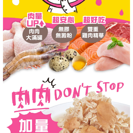
２．關於個人資料處理事宜，請瀏覽以下網址：
https://aftee.tw/terms/#terms3
３．未成年的使用者請事先徵得法定代理人或監護人之同意方可使用
「AFTEE先享後付」，若未經同意申辦者引起之損失，本公司不負相關責
任。
４．使用「AFTEE先享後付」時，將依據個別帳號之用戶狀況，依本公司即
時審查核予不同之上限額度；若仍有額度不足之情形，本公司將視審查結果
請求用戶進行身份認證。
５．嚴禁一人註冊多個帳號或使用他人資訊註冊。若發現惡意使用之情形，
恩沛科技股份有限公司將有權停止該用戶之使用額度並採取法律行動。