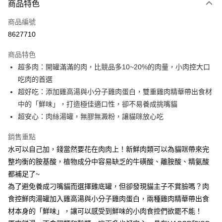
商品特色
信用卡一次付款
商品編號
信用卡分期付款
8627710
3 期 0 利率 每期
NT$13
21家銀行
商品特色
合作金庫商業銀行
第一商業銀行
超商取貨付款
超多肉：開罐滿滿的肉，比競品多10~20%的肉量，小肉控大口
華南商業銀行
彰化商業銀行
吃肉的首選
LINE Pay
上海商業儲蓄銀行
台北富邦商業銀行
國泰世華商業銀行
兆豐國際商業銀行
超好吃：添加雞高湯與小分子雞肉蛋白，雙重雞肉精華帶出食材
Apple Pay
臺灣中小企業銀行
台中商業銀行
中的「鮮味」，打造極佳適口性，卻不易養成挑嘴貓
匯豐（台灣）商業銀行
華泰商業銀行
超安心：肉絲湯罐，無膠無澱粉，讓貓咪放心吃
街口支付
聯邦商業銀行
遠東國際商業銀行
元大商業銀行
永豐商業銀行
悠遊付
銷售重點
玉山商業銀行
星展（台灣）商業銀行
水可以自己加，錢當然要花在肉肉上！新鮮肉類可以為貓咪帶來完
台新國際商業銀行
中國信託商業銀行
Google Pay
整均衡的胺基酸，植物成分中容易缺乏的牛磺酸、離胺酸、精氨酸
台灣樂天信用卡公司
全盈+PAY
都補足了~
為了避免養成刁嘴貓而選擇雞底罐，但卻發現貓主子不賞臉嗎？肉
大哥付你分期
食控鮮肉湯罐加入雞高湯與小分子雞肉蛋白，兩種雞肉精華帶出食
相關說明
材本身的「鮮味」，讓可以感受到鮮味的小肉食控們欲罷不能！
【大哥付你分期使用說明】
AFTEE先享後付