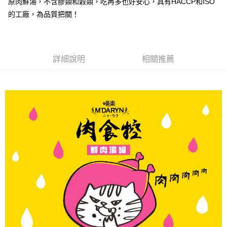
原肉鮮湯，不含膠類和穀類，吃再多也好安心，具有HACCP和ISO
1.本服務由台灣大哥大提供，台灣大哥大用戶可立即使用無須另外申請。
2.付款方式選擇「大哥付你分期」，訂單成立後會自動跳轉到大哥付的交易
相關說明
的工廠，為品質把關！
流程，驗證手機門號後，選擇欲分期的期數、繳款截止日，確認付款後即完
【關於「AFTEE先享後付」】
成交易。
ATM付款
AFTEE先享後付是「在收到商品之後才付款」的支付方式。 讓您購物簡單
3.實際核准額度、可分期數及費用金額請依後續交易確認頁面所載為準。
便利好安心！
4.訂單成立30分鐘內，如未前往確認交易或遇審核未通過，訂單將自動取
貨到付款
１．簡單：不需註冊會員、不需綁卡、不需儲值。
消。如遇「轉專審核」未通過狀況，表示未達大哥付你分期系統評分，恕無
詳細說明
相關推薦
２．便利：只要手機號碼，簡訊認證，即可結帳。
法說明評估內容。
３．安心：先確認商品／服務後，再付款。
【繳款方式說明】
運送方式
1.分期款項不併入電信帳單，「大哥付你分期」於每月結算日後寄送繳費提
【「AFTEE先享後付」結帳流程】
全家取貨付款
醒簡訊。
１．於結帳方式選擇「AFTEE先享後付」後，將跳轉至「AFTEE先享後付」
2.透過簡訊連結打開帳單後，可選擇「超商條碼／台灣大直營門市／銀行轉
每筆NT$65，滿NT$1,000(含以上)免運費
結帳頁面，進行簡訊認證並確認金額後，即可完成結帳。
帳／街口支付／iPASS MONEY」等通路繳費。
２．訂單成立數日內，您將收到繳費通知簡訊。
付款後全家取貨
３．收到繳費通知簡訊後14天內，點擊此簡訊中的連結，可透過四大超商／
【注意事項】
ATM／網路銀行／等多元方式進行付款，方視為交易完成。
每筆NT$65，滿NT$1,000(含以上)免運費
1.本服務係由「台灣大哥大股份有限公司」（以下簡稱本公司）所提供，讓
※ 請注意：結帳手續完成當下不需立刻繳費，但若您需要取消訂單，請聯絡
用戶於交易時，得透過本服務購買商品或服務，並由商店將買賣／分期付款
購買商品的店家。未經商家同意取消之訂單仍視為有效，需透過AFTEE先享
7-11取貨付款
買賣價金債權讓與本公司後，依約使用本公司帳單繳交帳款。
後付繳納相關費用。
2.基於同意付款使用「大哥付你分期」之契約關係目的，商店將以您的個人
每筆NT$65，滿NT$1,000(含以上)免運費
※ 交易是否成功請以「AFTEE先享後付 」之結帳頁面顯示為準，若有關於
資料（包含姓名、電話或地址）提供予台灣大哥大進項蒐集、處理及利用，
是否繳費成功／繳費後需取消欲退款等相關疑問，請聯繫「AFTEE先享後付
由本公司與您本人進行分期帳單所需資料之確認、核對及更正。
客戶支援中心」
https://netprotections.freshdesk.com/support/home
付款後7-11取貨
3.完整用戶服務條款，請詳閱以下連結：
https://oppay.tw/userRule
每筆NT$65，滿NT$1,000(含以上)免運費
【注意事項】
１．透過由恩沛科技股份有限公司提供之「AFTEE先享後付」服務完成之交
本島宅配
易，需依本服務之必要範圍內提供個人資料，並將交易相關給付款項請求債