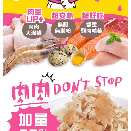
權轉讓予恩沛科技股份有限公司。
每筆NT$95，滿NT$1,000(含以上)免運費
２．關於個人資料處理事宜，請瀏覽以下網址：
https://aftee.tw/terms/#terms3
離島宅配
３．未成年的使用者請事先徵得法定代理人或監護人之同意方可使用
每筆NT$180
「AFTEE先享後付」，若未經同意申辦者引起之損失，本公司不負相關責
任。
貨到付款
４．使用「AFTEE先享後付」時，將依據個別帳號之用戶狀況，依本公司即
時審查核予不同之上限額度；若仍有額度不足之情形，本公司將視審查結果
每筆NT$95，滿NT$1,000(含以上)免運費
請求用戶進行身份認證。
５．嚴禁一人註冊多個帳號或使用他人資訊註冊。若發現惡意使用之情形，
恩沛科技股份有限公司將有權停止該用戶之使用額度並採取法律行動。