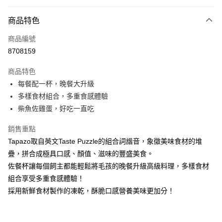
付款方式
商品特色
信用卡一次付款
商品編號
信用卡分期付款
8708159
3 期 0 利率 每期
NT$55
21家銀行
商品特色
合作金庫商業銀行
第一商業銀行
超商取貨付款
每餐配一杯，晚餐大升級
華南商業銀行
彰化商業銀行
多樣食材組合，多重食感體驗
LINE Pay
上海商業儲蓄銀行
台北富邦商業銀行
國泰世華商業銀行
兆豐國際商業銀行
柴魚佐雞蛋，好吃一直吃
Apple Pay
臺灣中小企業銀行
台中商業銀行
銷售重點
匯豐（台灣）商業銀行
華泰商業銀行
街口支付
聯邦商業銀行
遠東國際商業銀行
Tapazo取自英文Taste Puzzle的組合詞諧音，象徵美味食材的堆
元大商業銀行
永豐商業銀行
悠遊付
疊，拼合成極具口感、顏值、滋味的豐盛美食。
玉山商業銀行
星展（台灣）商業銀行
佐餐杯讓每個飼主都能輕鬆將毛孩的晚餐升級高級料理，多樣食材
台新國際商業銀行
中國信託商業銀行
Google Pay
組合享受多重食感體驗！
台灣樂天信用卡公司
全盈+PAY
採用新鮮食材製作的凍乾，酥脆口感營養美味更加分！
大哥付你分期
相關說明