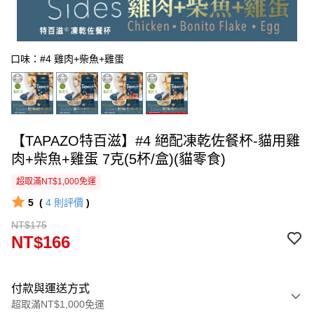
口味：#4 雞肉+柴魚+雞蛋
【TAPAZO特百滋】#4 絕配凍乾佐餐杯-貓用雞
肉+柴魚+雞蛋 7克(5杯/盒)(貓零食)
超取滿NT$1,000免運
5
(
4
則評價
)
NT$175
NT$166
付款與運送方式
超取滿NT$1,000免運