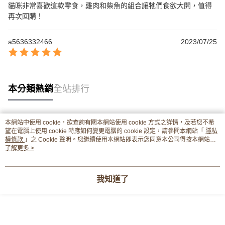
貓咪非常喜歡這款零食，雞肉和柴魚的組合讓牠們食欲大開，值得
再次回購！
a5636332466
2023/07/25
本分類熱銷
全站排行
本網站中使用 cookie，欲查詢有關本網站使用 cookie 方式之詳情，及若您不希
熱門標籤
望在電腦上使用 cookie 時應如何變更電腦的 cookie 設定，請參閱本網站「
隱私
權條款
」之 Cookie 聲明。您繼續使用本網站即表示您同意本公司得按本網站使
用條款之 Cookie 聲明使用 cookie。
了解更多 >
我知道了