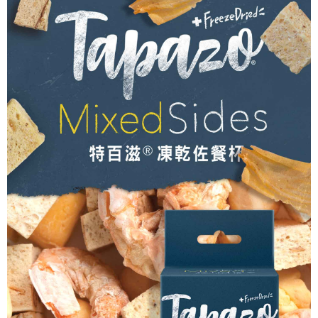
１．透過由恩沛科技股份有限公司提供之「AFTEE先享後付」服務完成之交
本島宅配
易，需依本服務之必要範圍內提供個人資料，並將交易相關給付款項請求債
權轉讓予恩沛科技股份有限公司。
每筆NT$95，滿NT$1,000(含以上)免運費
２．關於個人資料處理事宜，請瀏覽以下網址：
https://aftee.tw/terms/#terms3
離島宅配
３．未成年的使用者請事先徵得法定代理人或監護人之同意方可使用
每筆NT$180
「AFTEE先享後付」，若未經同意申辦者引起之損失，本公司不負相關責
任。
貨到付款
４．使用「AFTEE先享後付」時，將依據個別帳號之用戶狀況，依本公司即
時審查核予不同之上限額度；若仍有額度不足之情形，本公司將視審查結果
每筆NT$95，滿NT$1,000(含以上)免運費
請求用戶進行身份認證。
５．嚴禁一人註冊多個帳號或使用他人資訊註冊。若發現惡意使用之情形，
恩沛科技股份有限公司將有權停止該用戶之使用額度並採取法律行動。