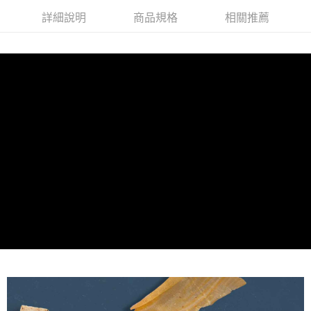
【大哥付你分期使用說明】
詳細說明
商品規格
相關推薦
AFTEE先享後付
1.本服務由台灣大哥大提供，台灣大哥大用戶可立即使用無須另外申請。
2.付款方式選擇「大哥付你分期」，訂單成立後會自動跳轉到大哥付的交易
相關說明
流程，驗證手機門號後，選擇欲分期的期數、繳款截止日，確認付款後即完
【關於「AFTEE先享後付」】
成交易。
ATM付款
AFTEE先享後付是「在收到商品之後才付款」的支付方式。 讓您購物簡單
3.實際核准額度、可分期數及費用金額請依後續交易確認頁面所載為準。
便利好安心！
4.訂單成立30分鐘內，如未前往確認交易或遇審核未通過，訂單將自動取
貨到付款
１．簡單：不需註冊會員、不需綁卡、不需儲值。
消。如遇「轉專審核」未通過狀況，表示未達大哥付你分期系統評分，恕無
２．便利：只要手機號碼，簡訊認證，即可結帳。
法說明評估內容。
３．安心：先確認商品／服務後，再付款。
【繳款方式說明】
運送方式
1.分期款項不併入電信帳單，「大哥付你分期」於每月結算日後寄送繳費提
【「AFTEE先享後付」結帳流程】
全家取貨付款
醒簡訊。
１．於結帳方式選擇「AFTEE先享後付」後，將跳轉至「AFTEE先享後付」
2.透過簡訊連結打開帳單後，可選擇「超商條碼／台灣大直營門市／銀行轉
每筆NT$65，滿NT$1,000(含以上)免運費
結帳頁面，進行簡訊認證並確認金額後，即可完成結帳。
帳／街口支付／iPASS MONEY」等通路繳費。
２．訂單成立數日內，您將收到繳費通知簡訊。
付款後全家取貨
３．收到繳費通知簡訊後14天內，點擊此簡訊中的連結，可透過四大超商／
【注意事項】
ATM／網路銀行／等多元方式進行付款，方視為交易完成。
每筆NT$65，滿NT$1,000(含以上)免運費
1.本服務係由「台灣大哥大股份有限公司」（以下簡稱本公司）所提供，讓
※ 請注意：結帳手續完成當下不需立刻繳費，但若您需要取消訂單，請聯絡
用戶於交易時，得透過本服務購買商品或服務，並由商店將買賣／分期付款
購買商品的店家。未經商家同意取消之訂單仍視為有效，需透過AFTEE先享
7-11取貨付款
買賣價金債權讓與本公司後，依約使用本公司帳單繳交帳款。
後付繳納相關費用。
2.基於同意付款使用「大哥付你分期」之契約關係目的，商店將以您的個人
每筆NT$65，滿NT$1,000(含以上)免運費
※ 交易是否成功請以「AFTEE先享後付 」之結帳頁面顯示為準，若有關於
資料（包含姓名、電話或地址）提供予台灣大哥大進項蒐集、處理及利用，
是否繳費成功／繳費後需取消欲退款等相關疑問，請聯繫「AFTEE先享後付
由本公司與您本人進行分期帳單所需資料之確認、核對及更正。
客戶支援中心」
https://netprotections.freshdesk.com/support/home
付款後7-11取貨
3.完整用戶服務條款，請詳閱以下連結：
https://oppay.tw/userRule
每筆NT$65，滿NT$1,000(含以上)免運費
【注意事項】