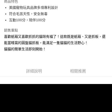
商品特色
合作金庫商業銀行
第一商業銀行
LINE Pay
美國寵物玩具品牌多項專利設計
華南商業銀行
彰化商業銀行
符合毛孩天性，安全無毒
Apple Pay
上海商業儲蓄銀行
台北富邦商業銀行
國泰世華商業銀行
兆豐國際商業銀行
互動100分，陪伴100分
街口支付
臺灣中小企業銀行
台中商業銀行
銷售重點
匯豐（台灣）商業銀行
華泰商業銀行
悠遊付
聯邦商業銀行
遠東國際商業銀行
喜歡紙箱又喜歡抓抓的貓咪有福了！這款既是紙箱、又是抓板，還
元大商業銀行
永豐商業銀行
Google Pay
能當睡窩的圓盤貓抓板，能滿足一隻貓貓的生活野心！
玉山商業銀行
星展（台灣）商業銀行
貓貓的簡單生活即刻開始！
台新國際商業銀行
中國信託商業銀行
全盈+PAY
台灣樂天信用卡公司
大哥付你分期
相關說明
詳細說明
相關推薦
【大哥付你分期使用說明】
AFTEE先享後付
1.本服務由台灣大哥大提供，台灣大哥大用戶可立即使用無須另外申請。
2.付款方式選擇「大哥付你分期」，訂單成立後會自動跳轉到大哥付的交易
相關說明
流程，驗證手機門號後，選擇欲分期的期數、繳款截止日，確認付款後即完
【關於「AFTEE先享後付」】
成交易。
ATM付款
AFTEE先享後付是「在收到商品之後才付款」的支付方式。 讓您購物簡單
3.實際核准額度、可分期數及費用金額請依後續交易確認頁面所載為準。
便利好安心！
4.訂單成立30分鐘內，如未前往確認交易或遇審核未通過，訂單將自動取
貨到付款
１．簡單：不需註冊會員、不需綁卡、不需儲值。
消。如遇「轉專審核」未通過狀況，表示未達大哥付你分期系統評分，恕無
２．便利：只要手機號碼，簡訊認證，即可結帳。
法說明評估內容。
３．安心：先確認商品／服務後，再付款。