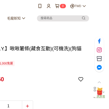
0
TWD
毛寵新知
.A.Y.】啾啾薯條(藏食互動)(可機洗)(狗貓
1,000免運
60