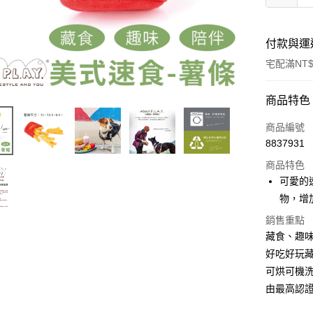
付款與運
宅配滿NT$
付款方式
商品特色
信用卡一
商品編號
8837931
信用卡分
商品特色
3 期 
可愛的
合作金
物，增
LINE Pay
華南商
銷售重點
Apple Pay
上海商
藏食、趣
國泰世
街口支付
好吃好玩
臺灣中
匯豐（
可烘可機洗
悠遊付
聯邦商
由最高認
元大商
Google Pa