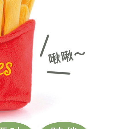
否成功請以「AFTEE先享後付 」之結帳頁面顯示為準，若有關於
含姓名、電話或地址）提供予台灣大哥大進項蒐集、處理及利
功／繳費後需取消欲退款等相關疑問，請聯繫「AFTEE先享後
5，滿NT$1,000(含以上)免運費
公司與您本人進行分期帳單所需資料之確認、核對及更正。
援中心」
https://netprotections.freshdesk.com/support/home
戶服務條款，請詳閱以下連結：
https://oppay.tw/userRule
項】
恩沛科技股份有限公司提供之「AFTEE先享後付」服務完成之
依本服務之必要範圍內提供個人資料，並將交易相關給付款項請
讓予恩沛科技股份有限公司。
個人資料處理事宜，請瀏覽以下網址：
ee.tw/terms/#terms3
年的使用者請事先徵得法定代理人或監護人之同意方可使用
E先享後付」，若未經同意申辦者引起之損失，本公司不負相關責
AFTEE先享後付」時，將依據個別帳號之用戶狀況，依本公司
核予不同之上限額度；若仍有額度不足之情形，本公司將視審查
用戶進行身份認證。
一人註冊多個帳號或使用他人資訊註冊。若發現惡意使用之情
科技股份有限公司將有權停止該用戶之使用額度並採取法律行