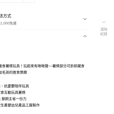
送方式
1,000免運
清除
紀錄
次付款
期付款
0 利率 每期
NT$120
21家銀行
速食薯條玩具！玩起來有啾啾聲~~薯條部分可拆卸藏食
庫商業銀行
第一商業銀行
加毛孩的進食樂趣
業銀行
彰化商業銀行
業儲蓄銀行
台北富邦商業銀行
味、抗憂鬱陪伴玩具
華商業銀行
兆豐國際商業銀行
藏食互動玩具薯條
小企業銀行
台中商業銀行
台灣）商業銀行
華泰商業銀行
 替飼主省一份力
業銀行
遠東國際商業銀行
證生產嬰幼兒產品工廠製作
業銀行
永豐商業銀行
y