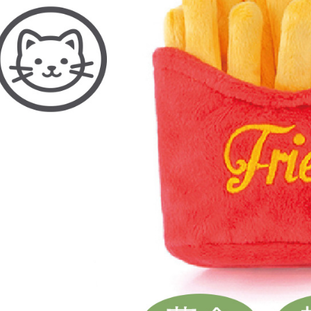
※ 交易是
資料（包
是否繳費成
每筆NT$9
用，由本
付客戶支
3.完整用
【注意事
１．透過由
交易，需
求債權轉
２．關於
https://aft
３．未成
「AFTE
任。
４．使用「
即時審查
結果請求
５．嚴禁
形，恩沛
動。