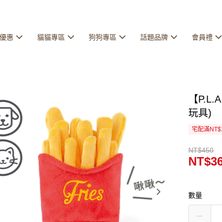
優惠
貓貓專區
狗狗專區
話題品牌
會員禮
【P.L
玩具)
宅配滿NT$
NT$450
NT$3
數量