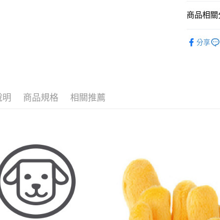
玉山商
台新國
全盈+PAY
商品相關分
台灣樂
大哥付你
品牌專區
相關說明
分享
貓貓專區
【大哥付
AFTEE先
1.本服務
狗狗專區
2.付款方
相關說明
流程，驗
【關於「A
ATM付款
完成交易
AFTEE
3.實際核
說明
商品規格
相關推薦
便利好安
4.訂單成
貨到付款
１．簡單
消。如遇
２．便利
無法說明
３．安心
【繳款方
運送方式
1.分期款
【「AFT
醒簡訊。
１．於結帳
本島宅配
2.透過簡
付」結帳
帳／街口支
每筆NT$9
２．訂單
３．收到繳
【注意事
／ATM／
離島宅配
1.本服務
※ 請注意
每筆NT$1
用戶於交
絡購買商品
款買賣價
先享後付
貨到付款
2.基於同