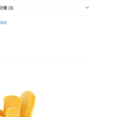
業銀行
星展（台灣）商業銀行
際商業銀行
中國信託商業銀行
類 (3)
天信用卡公司
分期
P.L.A.Y.
客服
玩具｜進口玩具、貓抓板、逗貓棒
你分期使用說明】
享後付
由台灣大哥大提供，台灣大哥大用戶可立即使用無須另外申請。
玩具｜進口玩具、藏食、啃咬
式選擇「大哥付你分期」，訂單成立後會自動跳轉到大哥付的交易
證手機門號後，選擇欲分期的期數、繳款截止日，確認付款後即
FTEE先享後付」】
。
先享後付是「在收到商品之後才付款」的支付方式。 讓您購物簡單
准額度、可分期數及費用金額請依後續交易確認頁面所載為準。
心！
立30分鐘內，如未前往確認交易或遇審核未通過，訂單將自動取
：不需註冊會員、不需綁卡、不需儲值。
「轉專審核」未通過狀況，表示未達大哥付你分期系統評分，恕
：只要手機號碼，簡訊認證，即可結帳。
評估內容。
：先確認商品／服務後，再付款。
式說明】
項不併入電信帳單，「大哥付你分期」於每月結算日後寄送繳費提
EE先享後付」結帳流程】
方式選擇「AFTEE先享後付」後，將跳轉至「AFTEE先享後
訊連結打開帳單後，可選擇「超商條碼／台灣大直營門市／銀行轉
頁面，進行簡訊認證並確認金額後，即可完成結帳。
付／iPASS MONEY」等通路繳費。
5，滿NT$1,000(含以上)免運費
成立數日內，您將收到繳費通知簡訊。
費通知簡訊後14天內，點擊此簡訊中的連結，可透過四大超商
項】
網路銀行／等多元方式進行付款，方視為交易完成。
係由「台灣大哥大股份有限公司」（以下簡稱本公司）所提供，讓
：結帳手續完成當下不需立刻繳費，但若您需要取消訂單，請聯
80
易時，得透過本服務購買商品或服務，並由商店將買賣／分期付
的店家。未經商家同意取消之訂單仍視為有效，需透過AFTEE
金債權讓與本公司後，依約使用本公司帳單繳交帳款。
繳納相關費用。
意付款使用「大哥付你分期」之契約關係目的，商店將以您的個人