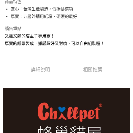
商品特色
合作金庫商業銀行
第一商業銀行
LINE Pay
安心：台灣生產製造，低碳排選項
華南商業銀行
彰化商業銀行
厚實：五層外銷用紙箱，硬硬的最好
Apple Pay
上海商業儲蓄銀行
台北富邦商業銀行
國泰世華商業銀行
兆豐國際商業銀行
街口支付
銷售重點
臺灣中小企業銀行
台中商業銀行
又抓又躲的貓主子專用窩！
匯豐（台灣）商業銀行
華泰商業銀行
悠遊付
聯邦商業銀行
遠東國際商業銀行
厚實的紙漿製成，抓感超好又耐啃，可以自由組裝喔！
元大商業銀行
永豐商業銀行
Google Pay
玉山商業銀行
星展（台灣）商業銀行
台新國際商業銀行
中國信託商業銀行
全盈+PAY
台灣樂天信用卡公司
詳細說明
相關推薦
大哥付你分期
相關說明
【大哥付你分期使用說明】
AFTEE先享後付
1.本服務由台灣大哥大提供，台灣大哥大用戶可立即使用無須另外申請。
2.付款方式選擇「大哥付你分期」，訂單成立後會自動跳轉到大哥付的交易
相關說明
流程，驗證手機門號後，選擇欲分期的期數、繳款截止日，確認付款後即完
【關於「AFTEE先享後付」】
成交易。
ATM付款
AFTEE先享後付是「在收到商品之後才付款」的支付方式。 讓您購物簡單
3.實際核准額度、可分期數及費用金額請依後續交易確認頁面所載為準。
便利好安心！
4.訂單成立30分鐘內，如未前往確認交易或遇審核未通過，訂單將自動取
貨到付款
１．簡單：不需註冊會員、不需綁卡、不需儲值。
消。如遇「轉專審核」未通過狀況，表示未達大哥付你分期系統評分，恕無
２．便利：只要手機號碼，簡訊認證，即可結帳。
法說明評估內容。
３．安心：先確認商品／服務後，再付款。