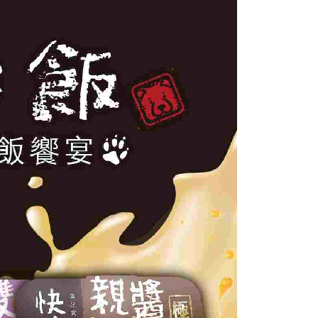
係由「台灣大哥大股份有限公司」（以下簡稱本公司）所提供，讓
：結帳手續完成當下不需立刻繳費，但若您需要取消訂單，請聯
80
易時，得透過本服務購買商品或服務，並由商店將買賣／分期付
的店家。未經商家同意取消之訂單仍視為有效，需透過AFTEE
金債權讓與本公司後，依約使用本公司帳單繳交帳款。
繳納相關費用。
意付款使用「大哥付你分期」之契約關係目的，商店將以您的個人
否成功請以「AFTEE先享後付 」之結帳頁面顯示為準，若有關於
含姓名、電話或地址）提供予台灣大哥大進項蒐集、處理及利
功／繳費後需取消欲退款等相關疑問，請聯繫「AFTEE先享後
5，滿NT$1,000(含以上)免運費
公司與您本人進行分期帳單所需資料之確認、核對及更正。
援中心」
https://netprotections.freshdesk.com/support/home
戶服務條款，請詳閱以下連結：
https://oppay.tw/userRule
項】
恩沛科技股份有限公司提供之「AFTEE先享後付」服務完成之
依本服務之必要範圍內提供個人資料，並將交易相關給付款項請
讓予恩沛科技股份有限公司。
個人資料處理事宜，請瀏覽以下網址：
ee.tw/terms/#terms3
年的使用者請事先徵得法定代理人或監護人之同意方可使用
E先享後付」，若未經同意申辦者引起之損失，本公司不負相關責
AFTEE先享後付」時，將依據個別帳號之用戶狀況，依本公司
核予不同之上限額度；若仍有額度不足之情形，本公司將視審查
用戶進行身份認證。
一人註冊多個帳號或使用他人資訊註冊。若發現惡意使用之情
科技股份有限公司將有權停止該用戶之使用額度並採取法律行