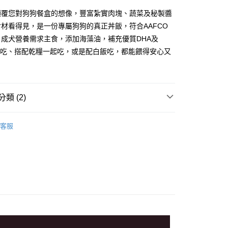
業銀行
遠東國際商業銀行
顛覆您對狗狗餐盒的想像，豐富紮實肉塊、蔬菜及秘製醬
業銀行
永豐商業銀行
y
材看得見，是一份專屬狗狗的真正丼飯，符合AAFCO
業銀行
星展（台灣）商業銀行
、成犬營養需求主食，添加海藻油，補充優質DHA及
際商業銀行
中國信託商業銀行
接吃、搭配乾糧一起吃，或是配白飯吃，都能餵得安心又
天信用卡公司
分期
你分期使用說明】
享後付
由台灣大哥大提供，台灣大哥大用戶可立即使用無須另外申請。
類 (2)
式選擇「大哥付你分期」，訂單成立後會自動跳轉到大哥付的交易
證手機門號後，選擇欲分期的期數、繳款截止日，確認付款後即
FTEE先享後付」】
優格 TOMA-PRO
。
先享後付是「在收到商品之後才付款」的支付方式。 讓您購物簡單
客服
准額度、可分期數及費用金額請依後續交易確認頁面所載為準。
心！
罐頭｜點心、主食、狗狗濕糧
立30分鐘內，如未前往確認交易或遇審核未通過，訂單將自動取
：不需註冊會員、不需綁卡、不需儲值。
「轉專審核」未通過狀況，表示未達大哥付你分期系統評分，恕
：只要手機號碼，簡訊認證，即可結帳。
評估內容。
：先確認商品／服務後，再付款。
式說明】
項不併入電信帳單，「大哥付你分期」於每月結算日後寄送繳費提
EE先享後付」結帳流程】
方式選擇「AFTEE先享後付」後，將跳轉至「AFTEE先享後
訊連結打開帳單後，可選擇「超商條碼／台灣大直營門市／銀行轉
頁面，進行簡訊認證並確認金額後，即可完成結帳。
付／iPASS MONEY」等通路繳費。
5，滿NT$1,000(含以上)免運費
成立數日內，您將收到繳費通知簡訊。
費通知簡訊後14天內，點擊此簡訊中的連結，可透過四大超商
項】
網路銀行／等多元方式進行付款，方視為交易完成。