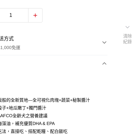
清除
送方式
紀錄
1,000免運
次付款
期付款
0 利率 每期
NT$283
21家銀行
丼飯般的全新質地—全可視化肉塊+蔬菜+秘製醬汁
庫商業銀行
第一商業銀行
降骰子+地瓜嫩丁+獨門醬汁
業銀行
彰化商業銀行
AAFCO全齡犬之營養建議
業儲蓄銀行
台北富邦商業銀行
海藻油，補充優質DHA & EPA
華商業銀行
兆豐國際商業銀行
種吃法，直接吃、搭配乾糧、配白飯吃
小企業銀行
台中商業銀行
台灣）商業銀行
華泰商業銀行