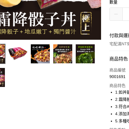
數量
付款與運
宅配滿NT$
付款方式
商品特色
信用卡一
商品編號
9001691
信用卡分
商品特色
3 期 
1.如
合作金
2.霜
LINE Pay
華南商
3.符合
Apple Pay
上海商
4.添加
國泰世
5.多
街口支付
臺灣中
匯豐（