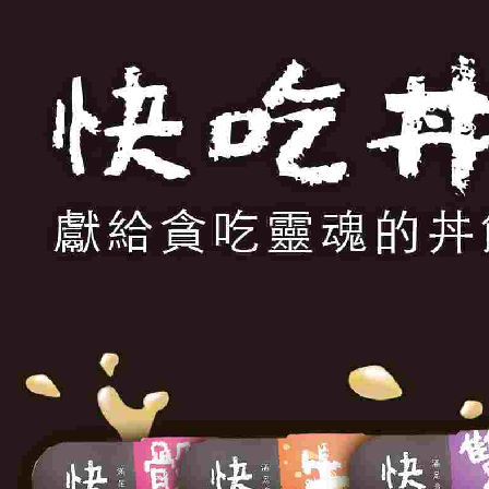
1.本服務
※ 請注意
每筆NT$1
用戶於交
絡購買商品
款買賣價
先享後付
貨到付款
2.基於同
※ 交易是
資料（包
是否繳費成
每筆NT$9
用，由本
付客戶支
3.完整用
【注意事
１．透過由
交易，需
求債權轉
２．關於
https://aft
３．未成
「AFTE
任。
４．使用「
即時審查
結果請求
５．嚴禁
形，恩沛
動。