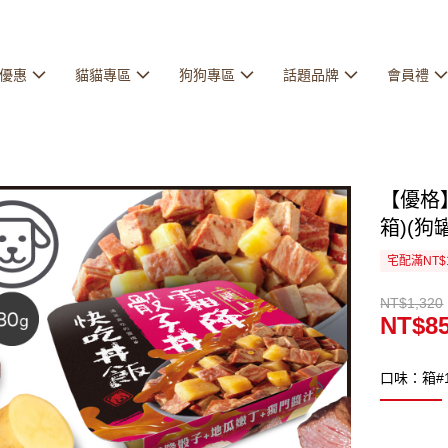
優惠
貓貓專區
狗狗專區
話題品牌
會員禮
【優格】
箱)(狗
宅配滿NT$
NT$1,320
NT$8
口味：箱#