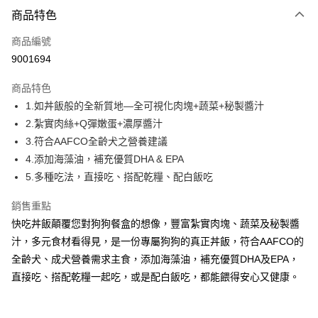
付款方式
商品特色
信用卡一次付款
商品編號
信用卡分期付款
9001694
3 期 0 利率 每期
NT$283
21家銀行
商品特色
合作金庫商業銀行
第一商業銀行
LINE Pay
1.如丼飯般的全新質地—全可視化肉塊+蔬菜+秘製醬汁
華南商業銀行
彰化商業銀行
2.紮實肉絲+Q彈嫩蛋+濃厚醬汁
Apple Pay
上海商業儲蓄銀行
台北富邦商業銀行
國泰世華商業銀行
兆豐國際商業銀行
3.符合AAFCO全齡犬之營養建議
街口支付
臺灣中小企業銀行
台中商業銀行
4.添加海藻油，補充優質DHA & EPA
匯豐（台灣）商業銀行
華泰商業銀行
5.多種吃法，直接吃、搭配乾糧、配白飯吃
悠遊付
聯邦商業銀行
遠東國際商業銀行
元大商業銀行
永豐商業銀行
Google Pay
銷售重點
玉山商業銀行
星展（台灣）商業銀行
快吃丼飯顛覆您對狗狗餐盒的想像，豐富紮實肉塊、蔬菜及秘製醬
台新國際商業銀行
中國信託商業銀行
全盈+PAY
汁，多元食材看得見，是一份專屬狗狗的真正丼飯，符合AAFCO的
台灣樂天信用卡公司
大哥付你分期
全齡犬、成犬營養需求主食，添加海藻油，補充優質DHA及EPA，
相關說明
直接吃、搭配乾糧一起吃，或是配白飯吃，都能餵得安心又健康。
【大哥付你分期使用說明】
AFTEE先享後付
1.本服務由台灣大哥大提供，台灣大哥大用戶可立即使用無須另外申請。
2.付款方式選擇「大哥付你分期」，訂單成立後會自動跳轉到大哥付的交易