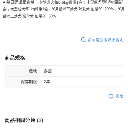
● 每日建議餵食量：
中型成犬每0.8kg體重1
小型成犬每0.6kg體重1盒；
盒；
大型成犬每1kg體重1盒；
*6月齡以下幼犬/哺乳犬 加量50~200%；
*6月
齡以上幼犬/懷孕犬 加量20~50%
顯示電腦版詳細說明
商品規格
產地
泰國
保存期限
2年
客服
商品相關分類 (2)