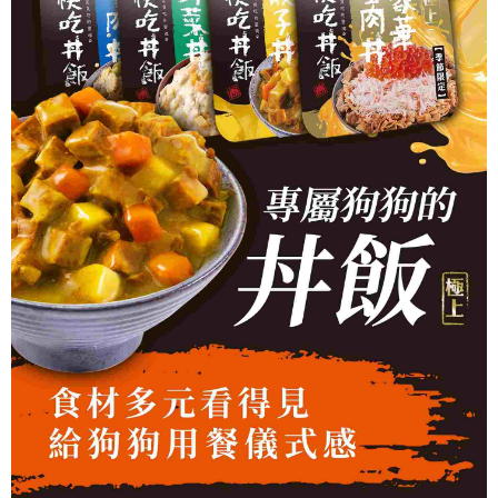
２．關於個人資料處理事宜，請瀏覽以下網址：
https://aftee.tw/terms/#terms3
３．未成年的使用者請事先徵得法定代理人或監護人之同意方可使用
「AFTEE先享後付」，若未經同意申辦者引起之損失，本公司不負相關責
任。
４．使用「AFTEE先享後付」時，將依據個別帳號之用戶狀況，依本公司即
時審查核予不同之上限額度；若仍有額度不足之情形，本公司將視審查結果
請求用戶進行身份認證。
５．嚴禁一人註冊多個帳號或使用他人資訊註冊。若發現惡意使用之情形，
恩沛科技股份有限公司將有權停止該用戶之使用額度並採取法律行動。