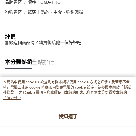
品牌專區
優格 TOMA-PRO
狗狗專區
罐頭｜點心、主食、狗狗濕糧
評價
喜歡這個商品嗎？購買後給他一個好評吧
本分類熱銷
全站排行
本網站中使用 cookie，欲查詢有關本網站使用 cookie 方式之詳情，及若您不希
熱門標籤
望在電腦上使用 cookie 時應如何變更電腦的 cookie 設定，請參閱本網站「
隱私
權條款
」之 Cookie 聲明。您繼續使用本網站即表示您同意本公司得按本網站使
用條款之 Cookie 聲明使用 cookie。
了解更多 >
我知道了