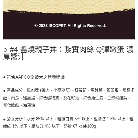
○ #4 醬燒親子丼：紮實肉絲 Q彈嫩蛋 濃
厚醬汁
● 符合AAFCO全齡犬之營養建議
產品成分：雞肉塊 (雞肉、小麥糊筋)、紅蘿蔔、馬鈴薯、鵪鶉蛋、增稠多
●
醣、南瓜、雞高湯、綜合礦物質、葵花籽油、綜合維生素、三聚磷酸鈉、
氯化膽鹼、海藻油
營養分析：水分 85% 以下、粗蛋白質 5% 以上、粗脂肪 1.3% 以上、粗
●
纖維 1% 以下、粗灰分 4% 以下、熱量 67 kcal/100g