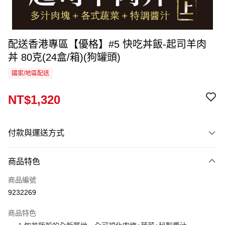
配送香港專區【優格】#5 快吃丼飯-起司羊肉
丼 80克(24盒/箱)(狗罐頭)
國家/地區配送
NT$1,320
付款與運送方式
付款方式
商品特色
信用卡一次付款
商品編號
運送方式
9232269
香港專區
查看運費
商品特色