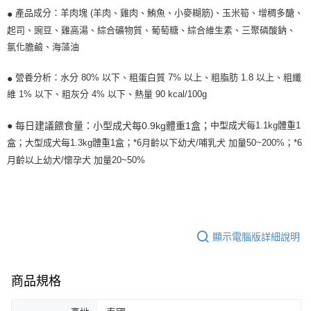
產品成分：羊肉塊 (羊肉、雞肉、鮪魚、小麥糊筋)、玉米筍、增稠多醣、
●
起司、豌豆、雞高湯、綜合礦物質、葡萄糖、綜合維生素、三聚磷酸鈉、
氯化膽鹼、海藻油
營養分析：水分 80% 以下、粗蛋白質 7% 以上、粗脂肪 1.8 以上、粗纖
●
維 1% 以下、粗灰分 4% 以下、熱量 90 kcal/100g
● 每日建議餵食量：
中型成犬每1.1kg體重1
小型成犬每0.9kg體重1盒；
盒；
大型成犬每1.3kg體重1盒；
*6月齡以下幼犬/哺乳犬 加量50~200%；
*6
月齡以上幼犬/懷孕犬 加量20~50%
顯示電腦版詳細說明
商品規格