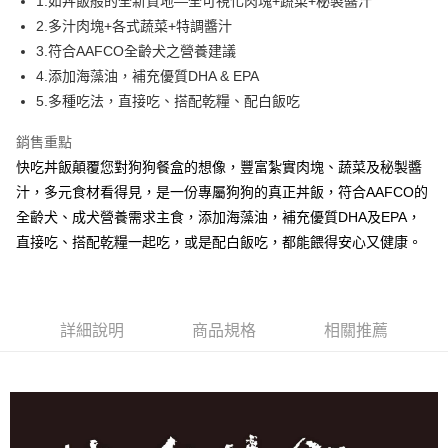
1.如丼飯般的全新質地—全可視化肉塊+蔬菜+秘製醬汁
2.多汁肉塊+各式蔬菜+特調醬汁
3.符合AAFCO全齡犬之營養建議
4.添加海藻油，補充優質DHA & EPA
5.多種吃法，直接吃、搭配乾糧、配白飯吃
銷售重點
快吃丼飯顛覆您對狗狗餐盒的想像，豐富紮實肉塊、蔬菜及秘製醬
汁，多元食材看得見，是一份專屬狗狗的真正丼飯，符合AAFCO的
全齡犬、成犬營養需求主食，添加海藻油，補充優質DHA及EPA，
直接吃、搭配乾糧一起吃，或是配白飯吃，都能餵得安心又健康。
詳細說明
商品規格
相關推薦