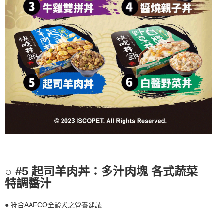
#5 起司羊肉丼：多汁肉塊 各式蔬菜
○
特調醬汁
● 符合AAFCO全齡犬之營養建議