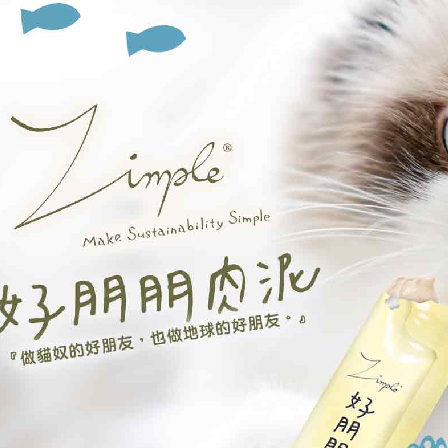
1.本服務
※ 請注意
每筆NT$6
用戶於交
絡購買商品
款買賣價
先享後付
7-11取貨
2.基於同
※ 交易是
資料（包
是否繳費成
每筆NT$6
用，由本
付客戶支
3.完整用
付款後7-1
【注意事
每筆NT$6
１．透過由
交易，需
本島宅配
求債權轉
２．關於
每筆NT$9
https://aft
３．未成
離島宅配
「AFTE
每筆NT$1
任。
４．使用「
貨到付款
即時審查
結果請求
每筆NT$9
５．嚴禁
形，恩沛
動。