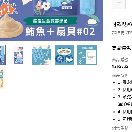
付款與運
超取滿NT$
付款方式
商品特色
信用卡一
商品編號
9262332
信用卡分
商品特色
3 期 
1. 
合作金
2. 
超商取貨
華南商
3. 
LINE Pay
上海商
海洋哺
國泰世
4. 
Apple Pay
臺灣中
5. 
匯豐（
街口支付
聯邦商
銷售重點
元大商