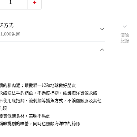
送方式
1,000免運
清除
紀錄
次付款
期付款
0 利率 每期
NT$15
21家銀行
最永續的貓肉泥；跟愛貓一起和地球做好朋友
庫商業銀行
第一商業銀行
使用永續漁法手釣鮪魚，不過度捕撈，維護海洋資源永續
付款
業銀行
彰化商業銀行
承諾不使用底拖網、流刺網等捕魚方式，不誤傷鯨豚及其他
業儲蓄銀行
台北富邦商業銀行
乳類
華商業銀行
兆豐國際商業銀行
使用優質低碳食材，美味不馬虎
小企業銀行
台中商業銀行
照顧貓咪挑剔的味蕾，同時也照顧海洋中的鯨豚
台灣）商業銀行
華泰商業銀行
業銀行
遠東國際商業銀行
業銀行
永豐商業銀行