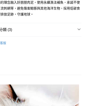
續的理念融入好朋朋肉泥，使用永續漁法補魚，承諾不使
業銀行
星展（台灣）商業銀行
、流刺網等，避免傷害鯨豚與其他海洋生物，採用低碳食
際商業銀行
中國信託商業銀行
y
碳排放足跡，守護地球。
天信用卡公司
分期
類 (3)
你分期使用說明】
Zimple
享後付
由台灣大哥大提供，台灣大哥大用戶可立即使用無須另外申請。
客服
式選擇「大哥付你分期」，訂單成立後會自動跳轉到大哥付的交易
零食｜凍乾、肉泥、貓草
證手機門號後，選擇欲分期的期數、繳款截止日，確認付款後即
FTEE先享後付」】
🚛超取專區省運費
。
先享後付是「在收到商品之後才付款」的支付方式。 讓您購物簡單
准額度、可分期數及費用金額請依後續交易確認頁面所載為準。
心！
立30分鐘內，如未前往確認交易或遇審核未通過，訂單將自動取
：不需註冊會員、不需綁卡、不需儲值。
「轉專審核」未通過狀況，表示未達大哥付你分期系統評分，恕
：只要手機號碼，簡訊認證，即可結帳。
評估內容。
：先確認商品／服務後，再付款。
式說明】
項不併入電信帳單，「大哥付你分期」於每月結算日後寄送繳費提
EE先享後付」結帳流程】
方式選擇「AFTEE先享後付」後，將跳轉至「AFTEE先享後
付款
訊連結打開帳單後，可選擇「超商條碼／台灣大直營門市／銀行轉
頁面，進行簡訊認證並確認金額後，即可完成結帳。
付／iPASS MONEY」等通路繳費。
5，滿NT$1,000(含以上)免運費
成立數日內，您將收到繳費通知簡訊。
費通知簡訊後14天內，點擊此簡訊中的連結，可透過四大超商
項】
網路銀行／等多元方式進行付款，方視為交易完成。
家取貨