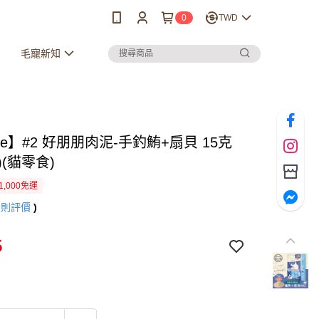
0
TWD
毛寵新知
ple】#2 好朋朋肉泥-手釣鮪+扇貝 15克
)(貓零食)
1,000免運
5
則評價
)
5