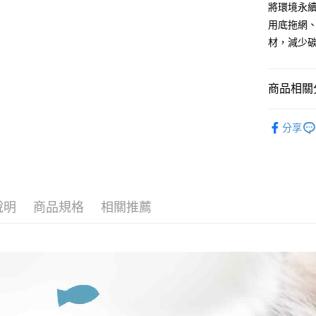
悠遊付
將環境永
玉山商
用底拖網
台新國
Google Pa
材，減少
台灣樂
全盈+PAY
大哥付你
商品相關分
相關說明
【大哥付
品牌專區
AFTEE先
1.本服務
分享
貓貓專區
2.付款方
相關說明
流程，驗
【關於「A
最新優惠
ATM付款
完成交易
AFTEE
3.實際核
便利好安
4.訂單成
貨到付款
１．簡單
消。如遇
２．便利
說明
商品規格
相關推薦
無法說明
３．安心
【繳款方
運送方式
1.分期款
【「AFT
醒簡訊。
１．於結帳
全家取貨
2.透過簡
付」結帳
帳／街口支
每筆NT$6
２．訂單
３．收到繳
【注意事
／ATM／
付款後全