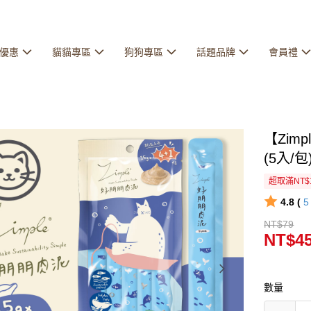
優惠
貓貓專區
狗狗專區
話題品牌
會員禮
【Zim
(5入/包
超取滿NT$
4.8 (
NT$79
NT$4
數量