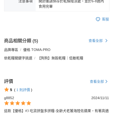
注意事項
開封後請保存於乾燥陰涼處，並於6-8週內
食用完畢
客服
商品相關分類 (5)
查看全部
品牌專區
優格 TOMA-PRO
依乾糧關鍵字挑選
【狗狗】無穀乾糧｜低敏乾糧
評價
查看全部
5
(
1
則評價
)
g8852
2024/11/11
這款【優格】#3 吃貨拼盤多拼糧-全齡犬老饕海陸佐蘋果，有著高適