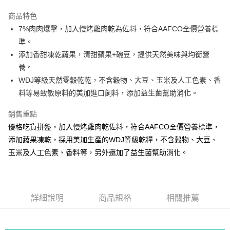
3 期 0 利率 每期
NT$311
21家銀行
商品特色
合作金庫商業銀行
第一商業銀行
超商取貨付款
7%肉肉爆擊，加入慢烤雞肉乾為佐料，符合AAFCO全價營養標
華南商業銀行
彰化商業銀行
準。
LINE Pay
上海商業儲蓄銀行
台北富邦商業銀行
國泰世華商業銀行
兆豐國際商業銀行
添加香甜凍乾蔬果，清甜蘋果+碗豆，提供天然美味與均衡營
Apple Pay
臺灣中小企業銀行
台中商業銀行
養。
匯豐（台灣）商業銀行
華泰商業銀行
WDJ等級天然零穀乾乾，不含榖物、大豆、玉米及人工色素、香
街口支付
聯邦商業銀行
遠東國際商業銀行
料等易致敏原料的美加進口飼料，添加益生菌幫助消化。
元大商業銀行
永豐商業銀行
悠遊付
玉山商業銀行
星展（台灣）商業銀行
銷售重點
台新國際商業銀行
中國信託商業銀行
Google Pay
優格吃貨拼盤，加入慢烤雞肉乾佐料，符合AAFCO全價營養標準，
台灣樂天信用卡公司
全盈+PAY
添加蔬果凍乾，採用美加生產的WDJ等級乾糧，不含穀物、大豆、
玉米及人工色素、香料等，另外還加了益生菌幫助消化。
大哥付你分期
相關說明
【大哥付你分期使用說明】
AFTEE先享後付
1.本服務由台灣大哥大提供，台灣大哥大用戶可立即使用無須另外申請。
詳細說明
商品規格
相關推薦
2.付款方式選擇「大哥付你分期」，訂單成立後會自動跳轉到大哥付的交易
相關說明
流程，驗證手機門號後，選擇欲分期的期數、繳款截止日，確認付款後即完
【關於「AFTEE先享後付」】
成交易。
ATM付款
AFTEE先享後付是「在收到商品之後才付款」的支付方式。 讓您購物簡單
3.實際核准額度、可分期數及費用金額請依後續交易確認頁面所載為準。