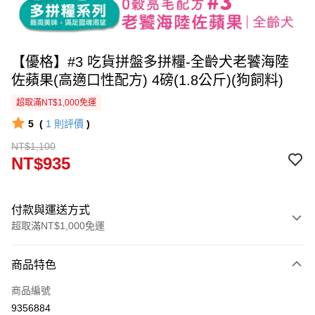
【優格】#3 吃貨拼盤多拼糧-全齡犬老饕海陸
佐蘋果(高適口性配方) 4磅(1.8公斤)(狗飼料)
超取滿NT$1,000免運
5
(
1
則評價
)
NT$1,100
NT$935
付款與運送方式
超取滿NT$1,000免運
付款方式
商品特色
信用卡一次付款
商品編號
信用卡分期付款
9356884