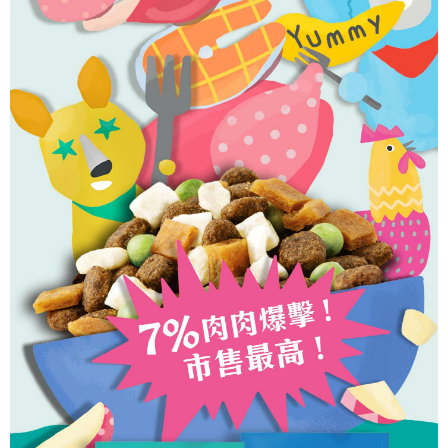
每筆NT$180
「AFTEE先享後付」，若未經同意申辦者引起之損失，本公司不負相關責
任。
貨到付款
４．使用「AFTEE先享後付」時，將依據個別帳號之用戶狀況，依本公司即
時審查核予不同之上限額度；若仍有額度不足之情形，本公司將視審查結果
每筆NT$95，滿NT$1,000(含以上)免運費
請求用戶進行身份認證。
５．嚴禁一人註冊多個帳號或使用他人資訊註冊。若發現惡意使用之情形，
恩沛科技股份有限公司將有權停止該用戶之使用額度並採取法律行動。