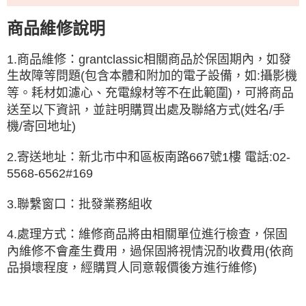
時審查核予不同之上限額度；若仍有額度不足之情形，本公司將視審查結果
請求用戶進行身份認證。
商品維修說明
５．嚴禁一人註冊多個帳號或使用他人資訊註冊。若發現惡意使用之情形，
恩沛科技股份有限公司將有權停止該用戶之使用額度並採取法律行動。
1.商品維修：grantclassic相關商品於保固期內，如發
生故障等問題(包含本體和附加的電子設備，如:攝影機
等。耗材如濾心、充電線材等不在此範圍)，可將商品
送至以下資訊，並註明購買出處及聯絡方式(姓名/手
機/寄回地址)
2.寄送地址：新北市中和區板南路667號1樓 電話:02-
5568-6562#169
3.聯繫窗口：批發業務組收
4.處理方式：維修商品將由相關單位進行檢查，保固
內維修不會產生費用，過保固將視情況酌收費用(依商
品損壞程度，經購買人同意報價後方進行維修)