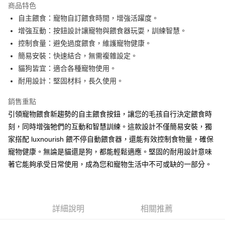
商品特色
合作金庫商業銀行
第一商業銀行
LINE Pay
自主餵食：寵物自訂餵食時間，增強活躍度。
華南商業銀行
彰化商業銀行
增強互動：按鈕設計讓寵物與餵食器玩耍，訓練智慧。
Apple Pay
上海商業儲蓄銀行
台北富邦商業銀行
國泰世華商業銀行
兆豐國際商業銀行
控制食量：避免過度餵食，維護寵物健康。
街口支付
臺灣中小企業銀行
台中商業銀行
簡易安裝：快速結合，無需複雜設定。
匯豐（台灣）商業銀行
華泰商業銀行
貓狗皆宜：適合各種寵物使用。
悠遊付
聯邦商業銀行
遠東國際商業銀行
耐用設計：堅固材料，長久使用。
元大商業銀行
永豐商業銀行
Google Pay
玉山商業銀行
星展（台灣）商業銀行
銷售重點
台新國際商業銀行
中國信託商業銀行
全盈+PAY
引領寵物餵食新趨勢的自主餵食按鈕，讓您的毛孩自行決定餵食時
台灣樂天信用卡公司
大哥付你分期
刻，同時增強牠們的互動和智慧訓練。這款設計不僅簡易安裝，獨
相關說明
家搭配 luxnourish 餵不停自動餵食器，還能有效控制食物量，確保
【大哥付你分期使用說明】
寵物健康。無論是貓還是狗，都能輕鬆適應。堅固的耐用設計意味
AFTEE先享後付
1.本服務由台灣大哥大提供，台灣大哥大用戶可立即使用無須另外申請。
著它能夠承受日常使用，成為您和寵物生活中不可或缺的一部分。
2.付款方式選擇「大哥付你分期」，訂單成立後會自動跳轉到大哥付的交易
相關說明
流程，驗證手機門號後，選擇欲分期的期數、繳款截止日，確認付款後即完
【關於「AFTEE先享後付」】
成交易。
ATM付款
AFTEE先享後付是「在收到商品之後才付款」的支付方式。 讓您購物簡單
3.實際核准額度、可分期數及費用金額請依後續交易確認頁面所載為準。
便利好安心！
4.訂單成立30分鐘內，如未前往確認交易或遇審核未通過，訂單將自動取
貨到付款
１．簡單：不需註冊會員、不需綁卡、不需儲值。
詳細說明
相關推薦
消。如遇「轉專審核」未通過狀況，表示未達大哥付你分期系統評分，恕無
２．便利：只要手機號碼，簡訊認證，即可結帳。
法說明評估內容。