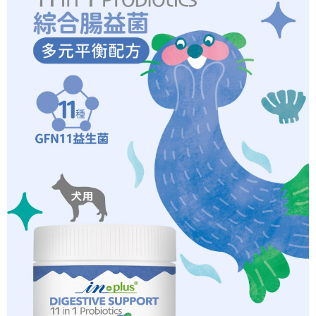
每筆NT$180
「AFTEE先享後付」，若未經同意申辦者引起之損失，本公司不負相關責
任。
貨到付款
４．使用「AFTEE先享後付」時，將依據個別帳號之用戶狀況，依本公司即
時審查核予不同之上限額度；若仍有額度不足之情形，本公司將視審查結果
每筆NT$95，滿NT$1,000(含以上)免運費
請求用戶進行身份認證。
５．嚴禁一人註冊多個帳號或使用他人資訊註冊。若發現惡意使用之情形，
香港專區
查看運費
恩沛科技股份有限公司將有權停止該用戶之使用額度並採取法律行動。