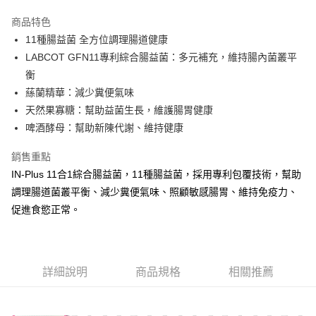
3 期 0 利率 每期
NT$158
21家銀行
商品特色
合作金庫商業銀行
第一商業銀行
超商取貨付款
11種腸益菌 全方位調理腸道健康
華南商業銀行
彰化商業銀行
LABCOT GFN11專利綜合腸益菌：多元補充，維持腸內菌叢平
LINE Pay
上海商業儲蓄銀行
台北富邦商業銀行
國泰世華商業銀行
兆豐國際商業銀行
衡
Apple Pay
臺灣中小企業銀行
台中商業銀行
蕬蘭精華：減少糞便氣味
匯豐（台灣）商業銀行
華泰商業銀行
天然果寡糖：幫助益菌生長，維護腸胃健康
街口支付
聯邦商業銀行
遠東國際商業銀行
啤酒酵母：幫助新陳代謝、維持健康
元大商業銀行
永豐商業銀行
悠遊付
玉山商業銀行
星展（台灣）商業銀行
銷售重點
台新國際商業銀行
中國信託商業銀行
Google Pay
IN-Plus 11合1綜合腸益菌，11種腸益菌，採用專利包覆技術，幫助
台灣樂天信用卡公司
全盈+PAY
調理腸道菌叢平衡、減少糞便氣味、照顧敏感腸胃、維持免疫力、
促進食慾正常。
大哥付你分期
相關說明
【大哥付你分期使用說明】
AFTEE先享後付
1.本服務由台灣大哥大提供，台灣大哥大用戶可立即使用無須另外申請。
詳細說明
商品規格
相關推薦
2.付款方式選擇「大哥付你分期」，訂單成立後會自動跳轉到大哥付的交易
相關說明
流程，驗證手機門號後，選擇欲分期的期數、繳款截止日，確認付款後即完
【關於「AFTEE先享後付」】
成交易。
ATM付款
AFTEE先享後付是「在收到商品之後才付款」的支付方式。 讓您購物簡單
3.實際核准額度、可分期數及費用金額請依後續交易確認頁面所載為準。