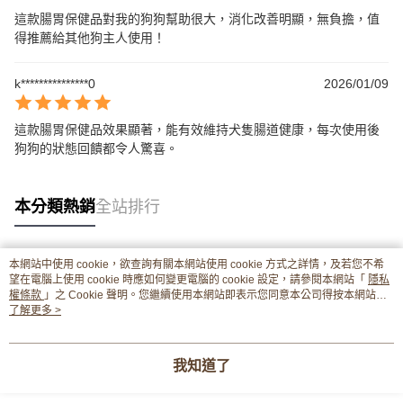
這款腸胃保健品對我的狗狗幫助很大，消化改善明顯，無負擔，值
得推薦給其他狗主人使用！
k***************0
2026/01/09
這款腸胃保健品效果顯著，能有效維持犬隻腸道健康，每次使用後
狗狗的狀態回饋都令人驚喜。
本分類熱銷
全站排行
本網站中使用 cookie，欲查詢有關本網站使用 cookie 方式之詳情，及若您不希
熱門標籤
望在電腦上使用 cookie 時應如何變更電腦的 cookie 設定，請參閱本網站「
隱私
權條款
」之 Cookie 聲明。您繼續使用本網站即表示您同意本公司得按本網站使
用條款之 Cookie 聲明使用 cookie。
了解更多 >
我知道了