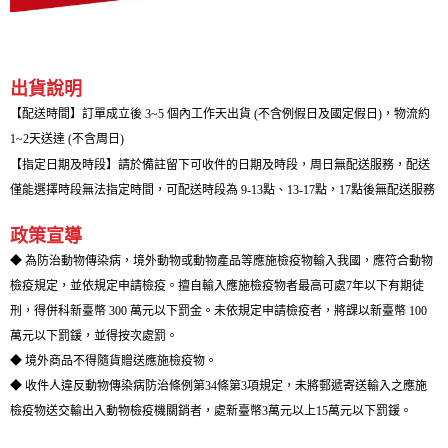
出貨說明
【配送時間】訂單成立後 3~5 個內工作天出貨 (不含例假日及國定假日)，物流約
1~2天送達 (不含周日)
【指定日期及時段】請於備註留下可收件的日期及時段，周日無配送服務，配送
僅能選擇時段無法指定時間，可配送時段為 9-13點、13-17點，17點後無配送服務
政策宣導
◆ 為防治動物傳染病，境外動物或動物產品等應施檢疫物輸入我國，應符合動物
檢疫規定，並依規定申請檢疫。擅自輸入應施檢疫物者最高可處7年以下有期徒
刑，得併科新臺幣 300 萬元以下罰金。未依規定申請檢疫者，將課以新臺幣 100
萬元以下罰鍰，並得按次處罰。
◆ 境外商品不得隨貨贈送應施檢疫物。
◆ 收件人違反動物傳染病防治條例第34條第3項規定，未將郵遞寄送輸入之應施
檢疫物送交輸出入動物檢疫機關銷者，處新臺幣3萬元以上15萬元以下罰鍰。