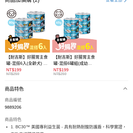
商品加價購 (2)
查看全部
信用卡分期付款
3 期 0 利率 每期
NT$238
21家銀行
合作金庫商業銀行
第一商業銀行
超商取貨付款
華南商業銀行
彰化商業銀行
LINE Pay
上海商業儲蓄銀行
台北富邦商業銀行
國泰世華商業銀行
兆豐國際商業銀行
Apple Pay
臺灣中小企業銀行
台中商業銀行
【耐吉斯】好腸胃主食
【耐吉斯】好腸胃主食
匯豐（台灣）商業銀行
華泰商業銀行
罐-混搭6入(全齡犬) 80
罐-混搭6罐組(成幼貓)
街口支付
聯邦商業銀行
遠東國際商業銀行
克(不挑款)(狗主食罐)
65克(不挑款)(貓主食
NT$199
NT$199
元大商業銀行
永豐商業銀行
NT$259
NT$259
悠遊付
罐)
玉山商業銀行
星展（台灣）商業銀行
台新國際商業銀行
中國信託商業銀行
Google Pay
商品特色
台灣樂天信用卡公司
全盈+PAY
商品編號
9889206
大哥付你分期
相關說明
商品特色
【大哥付你分期使用說明】
AFTEE先享後付
1. BC30™ 美國專利益生菌 - 具有耐熱耐酸防護盾，科學實證，
1.本服務由台灣大哥大提供，台灣大哥大用戶可立即使用無須另外申請。
2.付款方式選擇「大哥付你分期」，訂單成立後會自動跳轉到大哥付的交易