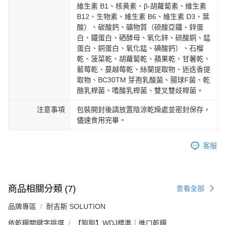
維生素 B1、核黃素、β-胡蘿蔔素、維生素
B12、生物素、維生素 B6、維生素 D3、葉
酸）、碳酸鈣、礦物質（硫酸亞鐵、鋅蛋
白、鐵蛋白、硒酵母、氧化鋅、硫酸銅、錳
蛋白、銅蛋白、氧化錳、碘酸鈣）、石榴
乾、菠菜乾、胡蘿蔔乾、蘋果乾、甘薯乾、
藍莓乾、蔓越莓乾、絲蘭提取物、迷迭香提
取物、BC30TM 芽孢乳酸菌、腸球F菌、乾
酪乳桿菌、嗜酸乳桿菌、雙叉雙歧桿菌。
注意事項
包裝開封後請放置陰涼乾燥處並密封保存，
儘速食用完畢。
客服
商品相關分類 (7)
查看全部
品牌專區
耐吉斯 SOLUTION
依乾糧關鍵字挑選
【狗狗】WDJ標準｜進口乾糧