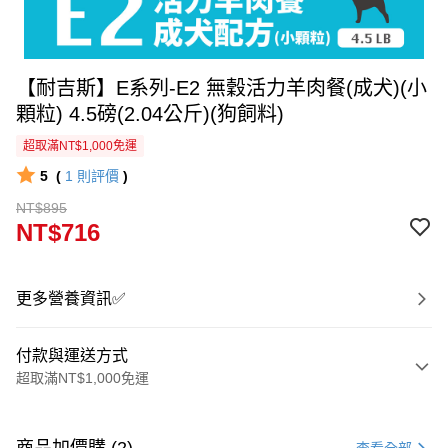
【耐吉斯】E系列-E2 無穀活力羊肉餐(成犬)(小
顆粒) 4.5磅(2.04公斤)(狗飼料)
超取滿NT$1,000免運
5
(
1
則評價
)
NT$895
NT$716
更多營養資訊✅
付款與運送方式
超取滿NT$1,000免運
付款方式
信用卡一次付款