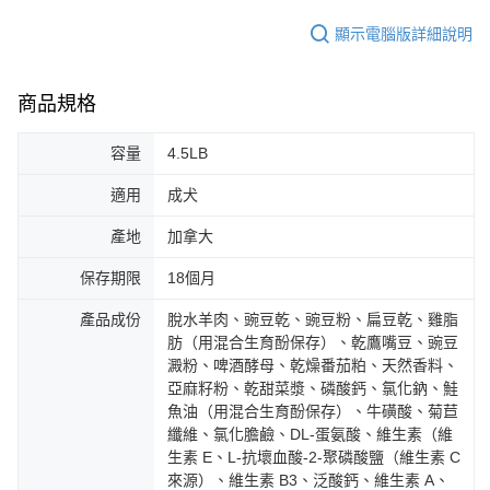
顯示電腦版詳細說明
商品規格
容量
4.5LB
適用
成犬
產地
加拿大
保存期限
18個月
產品成份
脫水羊肉、豌豆乾、豌豆粉、扁豆乾、雞脂
肪（用混合生育酚保存）、乾鷹嘴豆、豌豆
澱粉、啤酒酵母、乾燥番茄粕、天然香料、
亞麻籽粉、乾甜菜漿、磷酸鈣、氯化鈉、鮭
魚油（用混合生育酚保存）、牛磺酸、菊苣
纖維、氯化膽鹼、DL-蛋氨酸、維生素（維
生素 E、L-抗壞血酸-2-聚磷酸鹽（維生素 C
來源）、維生素 B3、泛酸鈣、維生素 A、