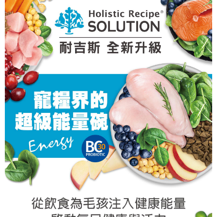
２．關於個人資料處理事宜，請瀏覽以下網址：
https://aftee.tw/terms/#terms3
離島宅配
３．未成年的使用者請事先徵得法定代理人或監護人之同意方可使用
每筆NT$180
「AFTEE先享後付」，若未經同意申辦者引起之損失，本公司不負相關責
任。
貨到付款
４．使用「AFTEE先享後付」時，將依據個別帳號之用戶狀況，依本公司即
時審查核予不同之上限額度；若仍有額度不足之情形，本公司將視審查結果
每筆NT$95，滿NT$1,000(含以上)免運費
請求用戶進行身份認證。
５．嚴禁一人註冊多個帳號或使用他人資訊註冊。若發現惡意使用之情形，
恩沛科技股份有限公司將有權停止該用戶之使用額度並採取法律行動。