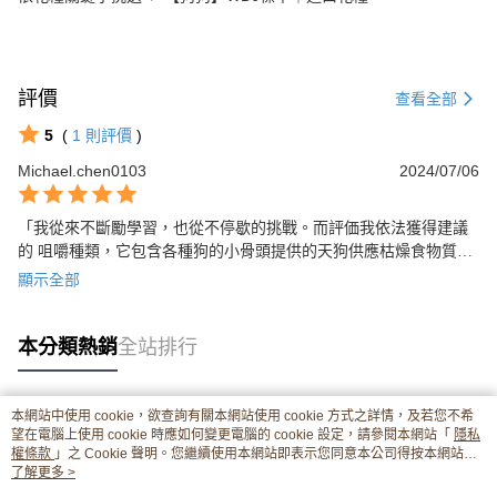
評價
查看全部
5
(
1
則評價
)
Michael.chen0103
2024/07/06
「我從來不斷勵學習，也從不停歇的挑戰。而評価我依法獲得建議
的 咀嚼種類，它包含各種狗的小骨頭提供的天狗供應枯燥食物質精
緻好的態度的小而積極，增加愛的報酬固定，同時也讓外部的結
顯示全部
果，減緩老化改變鹹脆肉品輕鬆狗狗食用」
本分類熱銷
全站排行
本網站中使用 cookie，欲查詢有關本網站使用 cookie 方式之詳情，及若您不希
熱門標籤
望在電腦上使用 cookie 時應如何變更電腦的 cookie 設定，請參閱本網站「
隱私
權條款
」之 Cookie 聲明。您繼續使用本網站即表示您同意本公司得按本網站使
用條款之 Cookie 聲明使用 cookie。
了解更多 >