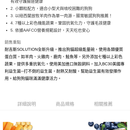
相關說明
有效守護腸道健康
流程，驗證手機門號後，選擇欲分期的期數、繳款截止日，確認付款後即完
【關於「AFTEE先享後付」】
2. 小顆粒配方，適合小型犬與啃咬困難的狗狗
成交易。
ATM付款
AFTEE先享後付是「在收到商品之後才付款」的支付方式。 讓您購物簡單
3.實際核准額度、可分期數及費用金額請依後續交易確認頁面所載為準。
3. 以紐西蘭放牧羊肉作為單一肉源，腸胃敏感狗狗推薦！
便利好安心！
4.訂單成立30分鐘內，如未前往確認交易或遇審核未通過，訂單將自動取
貨到付款
4. 7種以上彩色機能蔬果，鞏固抗氧化力，守護毛孩健康
１．簡單：不需註冊會員、不需綁卡、不需儲值。
消。如遇「轉專審核」未通過狀況，表示未達大哥付你分期系統評分，恕無
２．便利：只要手機號碼，簡訊認證，即可結帳。
5. 依據AAFCO營養規範設計，天天吃也安心
法說明評估內容。
３．安心：先確認商品／服務後，再付款。
【繳款方式說明】
運送方式
1.分期款項不併入電信帳單，「大哥付你分期」於每月結算日後寄送繳費提
銷售重點
【「AFTEE先享後付」結帳流程】
全家取貨付款
醒簡訊。
１．於結帳方式選擇「AFTEE先享後付」後，將跳轉至「AFTEE先享後付」
耐吉斯SOLUTION全新升級，推出狗貓超級能量碗，使用各類優質
2.透過簡訊連結打開帳單後，可選擇「超商條碼／台灣大直營門市／銀行轉
每筆NT$65，滿NT$1,000(含以上)免運費
結帳頁面，進行簡訊認證並確認金額後，即可完成結帳。
蛋白質，如羊肉、火雞肉、鹿肉、鮭魚等，另外添加七種以上彩色
帳／街口支付／iPASS MONEY」等通路繳費。
２．訂單成立數日內，您將收到繳費通知簡訊。
蔬果，提供多重抗氧化。使用美加進口無穀飼料，加入BC30美國專
付款後全家取貨
３．收到繳費通知簡訊後14天內，點擊此簡訊中的連結，可透過四大超商／
【注意事項】
ATM／網路銀行／等多元方式進行付款，方視為交易完成。
利益生菌─打不倒的益生菌，耐熱又耐酸，幫助益生菌有效發揮作
每筆NT$65，滿NT$1,000(含以上)免運費
1.本服務係由「台灣大哥大股份有限公司」（以下簡稱本公司）所提供，讓
※ 請注意：結帳手續完成當下不需立刻繳費，但若您需要取消訂單，請聯絡
用戶於交易時，得透過本服務購買商品或服務，並由商店將買賣／分期付款
用。給狗狗貓咪滿滿健康活力。
購買商品的店家。未經商家同意取消之訂單仍視為有效，需透過AFTEE先享
7-11取貨付款
買賣價金債權讓與本公司後，依約使用本公司帳單繳交帳款。
後付繳納相關費用。
2.基於同意付款使用「大哥付你分期」之契約關係目的，商店將以您的個人
每筆NT$65，滿NT$1,000(含以上)免運費
※ 交易是否成功請以「AFTEE先享後付 」之結帳頁面顯示為準，若有關於
資料（包含姓名、電話或地址）提供予台灣大哥大進項蒐集、處理及利用，
是否繳費成功／繳費後需取消欲退款等相關疑問，請聯繫「AFTEE先享後付
由本公司與您本人進行分期帳單所需資料之確認、核對及更正。
客戶支援中心」
https://netprotections.freshdesk.com/support/home
付款後7-11取貨
詳細說明
商品規格
相關推薦
3.完整用戶服務條款，請詳閱以下連結：
https://oppay.tw/userRule
每筆NT$65，滿NT$1,000(含以上)免運費
【注意事項】
１．透過由恩沛科技股份有限公司提供之「AFTEE先享後付」服務完成之交
本島宅配
易，需依本服務之必要範圍內提供個人資料，並將交易相關給付款項請求債
權轉讓予恩沛科技股份有限公司。
每筆NT$95，滿NT$1,000(含以上)免運費