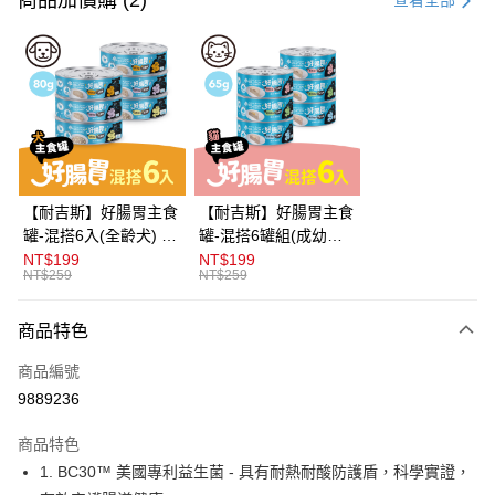
商品加價購 (2)
查看全部
信用卡分期付款
3 期 0 利率 每期
NT$264
21家銀行
合作金庫商業銀行
第一商業銀行
超商取貨付款
華南商業銀行
彰化商業銀行
LINE Pay
上海商業儲蓄銀行
台北富邦商業銀行
國泰世華商業銀行
兆豐國際商業銀行
Apple Pay
臺灣中小企業銀行
台中商業銀行
【耐吉斯】好腸胃主食
【耐吉斯】好腸胃主食
匯豐（台灣）商業銀行
華泰商業銀行
罐-混搭6入(全齡犬) 80
罐-混搭6罐組(成幼貓)
街口支付
聯邦商業銀行
遠東國際商業銀行
克(不挑款)(狗主食罐)
65克(不挑款)(貓主食
NT$199
NT$199
元大商業銀行
永豐商業銀行
NT$259
NT$259
悠遊付
罐)
玉山商業銀行
星展（台灣）商業銀行
台新國際商業銀行
中國信託商業銀行
Google Pay
商品特色
台灣樂天信用卡公司
全盈+PAY
商品編號
9889236
大哥付你分期
相關說明
商品特色
【大哥付你分期使用說明】
AFTEE先享後付
1. BC30™ 美國專利益生菌 - 具有耐熱耐酸防護盾，科學實證，
1.本服務由台灣大哥大提供，台灣大哥大用戶可立即使用無須另外申請。
2.付款方式選擇「大哥付你分期」，訂單成立後會自動跳轉到大哥付的交易