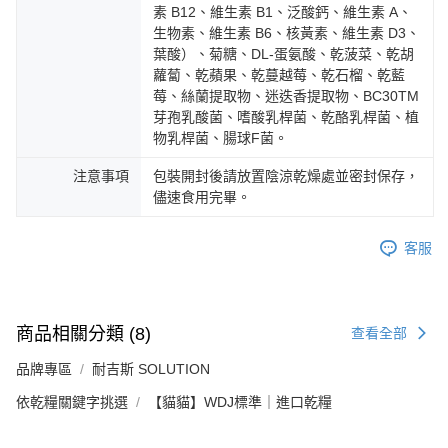
素 B12、維生素 B1、泛酸鈣、維生素 A、
生物素、維生素 B6、核黃素、維生素 D3、
葉酸）、菊糖、DL-蛋氨酸、乾菠菜、乾胡
蘿蔔、乾蘋果、乾蔓越莓、乾石榴、乾藍
莓、絲蘭提取物、迷迭香提取物、BC30TM
芽孢乳酸菌、嗜酸乳桿菌、乾酪乳桿菌、植
物乳桿菌、腸球F菌。
注意事項
包裝開封後請放置陰涼乾燥處並密封保存，
儘速食用完畢。
客服
商品相關分類 (8)
查看全部
品牌專區
耐吉斯 SOLUTION
依乾糧關鍵字挑選
【貓貓】WDJ標準｜進口乾糧