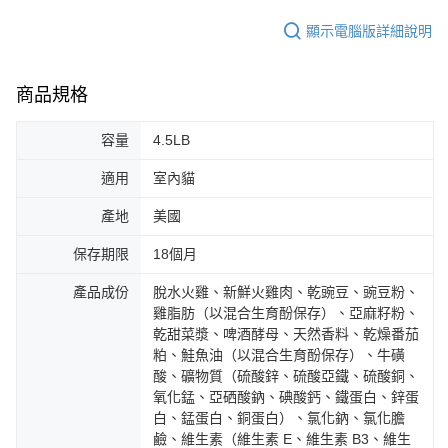
顯示電腦版詳細說明
商品規格
容量
4.5LB
適用
室內貓
產地
美國
保存期限
18個月
產品成份
脫水火雞、新鮮火雞肉、乾豌豆、豌豆粉、
雞脂肪（以混合生育酚保存）、亞麻籽粉、
乾甜菜漿、啤酒酵母、天然香料、乾燥番茄
粕、鮭魚油（以混合生育酚保存）、牛磺
酸、礦物質（硫酸鋅、硫酸亞鐵、硫酸銅、
氧化錳、亞硒酸鈉、碘酸鈣、鐵蛋白、鋅蛋
白、錳蛋白、銅蛋白）、氯化鈉、氯化膽
鹼、維生素（維生素 E、維生素 B3、維生