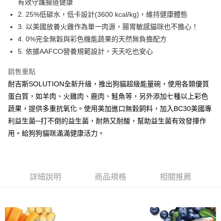
相關說明
有效守護腸道健康
流程，驗證手機門號後，選擇欲分期的期數、繳款截止日，確認付款後即完
【關於「AFTEE先享後付」】
2. 25%低碳水，低卡設計(3600 kcal/kg)，維持健康體態
成交易。
ATM付款
AFTEE先享後付是「在收到商品之後才付款」的支付方式。 讓您購物簡單
3.實際核准額度、可分期數及費用金額請依後續交易確認頁面所載為準。
3. 以美國放養火雞作為單一肉源，腸胃敏感貓咪也不擔心！
便利好安心！
4.訂單成立30分鐘內，如未前往確認交易或遇審核未通過，訂單將自動取
貨到付款
4. 0%完全無穀與彩色機能蔬果的天然無負擔配方
１．簡單：不需註冊會員、不需綁卡、不需儲值。
消。如遇「轉專審核」未通過狀況，表示未達大哥付你分期系統評分，恕無
２．便利：只要手機號碼，簡訊認證，即可結帳。
5. 依據AAFCO營養規範設計，天天吃也安心
法說明評估內容。
３．安心：先確認商品／服務後，再付款。
【繳款方式說明】
運送方式
1.分期款項不併入電信帳單，「大哥付你分期」於每月結算日後寄送繳費提
銷售重點
【「AFTEE先享後付」結帳流程】
全家取貨付款
醒簡訊。
１．於結帳方式選擇「AFTEE先享後付」後，將跳轉至「AFTEE先享後付」
耐吉斯SOLUTION全新升級，推出狗貓超級能量碗，使用各類優質
2.透過簡訊連結打開帳單後，可選擇「超商條碼／台灣大直營門市／銀行轉
每筆NT$65，滿NT$1,000(含以上)免運費
結帳頁面，進行簡訊認證並確認金額後，即可完成結帳。
蛋白質，如羊肉、火雞肉、鹿肉、鮭魚等，另外添加七種以上彩色
帳／街口支付／iPASS MONEY」等通路繳費。
２．訂單成立數日內，您將收到繳費通知簡訊。
蔬果，提供多重抗氧化。使用美加進口無穀飼料，加入BC30美國專
付款後全家取貨
３．收到繳費通知簡訊後14天內，點擊此簡訊中的連結，可透過四大超商／
【注意事項】
ATM／網路銀行／等多元方式進行付款，方視為交易完成。
利益生菌─打不倒的益生菌，耐熱又耐酸，幫助益生菌有效發揮作
每筆NT$65，滿NT$1,000(含以上)免運費
1.本服務係由「台灣大哥大股份有限公司」（以下簡稱本公司）所提供，讓
※ 請注意：結帳手續完成當下不需立刻繳費，但若您需要取消訂單，請聯絡
用戶於交易時，得透過本服務購買商品或服務，並由商店將買賣／分期付款
用。給狗狗貓咪滿滿健康活力。
購買商品的店家。未經商家同意取消之訂單仍視為有效，需透過AFTEE先享
7-11取貨付款
買賣價金債權讓與本公司後，依約使用本公司帳單繳交帳款。
後付繳納相關費用。
2.基於同意付款使用「大哥付你分期」之契約關係目的，商店將以您的個人
每筆NT$65，滿NT$1,000(含以上)免運費
※ 交易是否成功請以「AFTEE先享後付 」之結帳頁面顯示為準，若有關於
資料（包含姓名、電話或地址）提供予台灣大哥大進項蒐集、處理及利用，
是否繳費成功／繳費後需取消欲退款等相關疑問，請聯繫「AFTEE先享後付
由本公司與您本人進行分期帳單所需資料之確認、核對及更正。
客戶支援中心」
https://netprotections.freshdesk.com/support/home
付款後7-11取貨
詳細說明
商品規格
相關推薦
3.完整用戶服務條款，請詳閱以下連結：
https://oppay.tw/userRule
每筆NT$65，滿NT$1,000(含以上)免運費
【注意事項】
１．透過由恩沛科技股份有限公司提供之「AFTEE先享後付」服務完成之交
本島宅配
易，需依本服務之必要範圍內提供個人資料，並將交易相關給付款項請求債
權轉讓予恩沛科技股份有限公司。
每筆NT$95，滿NT$1,000(含以上)免運費