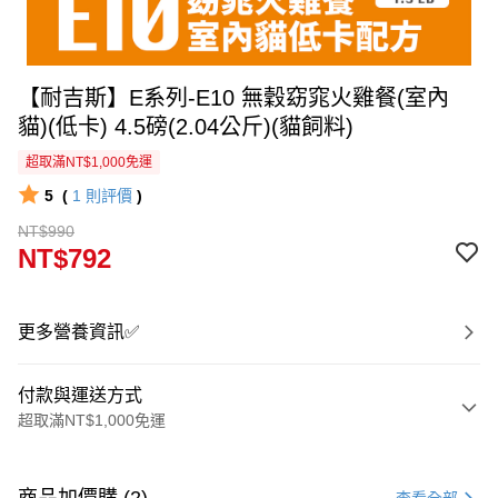
【耐吉斯】E系列-E10 無穀窈窕火雞餐(室內
貓)(低卡) 4.5磅(2.04公斤)(貓飼料)
超取滿NT$1,000免運
5
(
1
則評價
)
NT$990
NT$792
更多營養資訊✅
付款與運送方式
超取滿NT$1,000免運
付款方式
信用卡一次付款