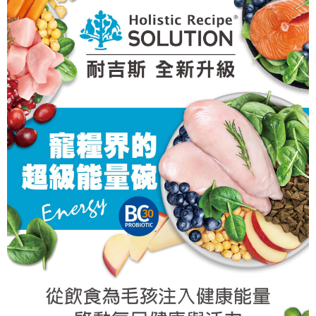
２．關於個人資料處理事宜，請瀏覽以下網址：
https://aftee.tw/terms/#terms3
離島宅配
３．未成年的使用者請事先徵得法定代理人或監護人之同意方可使用
每筆NT$180
「AFTEE先享後付」，若未經同意申辦者引起之損失，本公司不負相關責
任。
貨到付款
４．使用「AFTEE先享後付」時，將依據個別帳號之用戶狀況，依本公司即
時審查核予不同之上限額度；若仍有額度不足之情形，本公司將視審查結果
每筆NT$95，滿NT$1,000(含以上)免運費
請求用戶進行身份認證。
５．嚴禁一人註冊多個帳號或使用他人資訊註冊。若發現惡意使用之情形，
恩沛科技股份有限公司將有權停止該用戶之使用額度並採取法律行動。