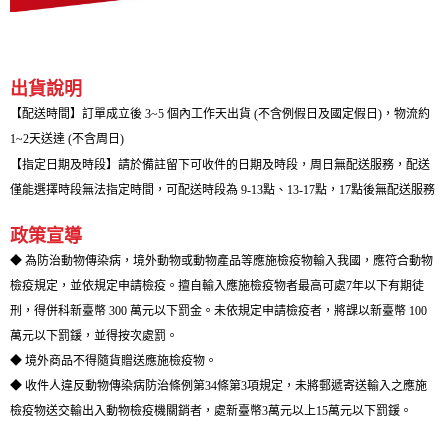
出貨說明
【配送時間】訂單成立後 3~5 個內工作天出貨 (不含例假日及國定假日)，物流約
1~2天送達 (不含周日)
【指定日期及時段】請於備註留下可收件的日期及時段，周日無配送服務，配送
僅能選擇時段無法指定時間，可配送時段為 9-13點、13-17點，17點後無配送服務
政策宣導
◆ 為防治動物傳染病，境外動物或動物產品等應施檢疫物輸入我國，應符合動物
檢疫規定，並依規定申請檢疫。擅自輸入應施檢疫物者最高可處7年以下有期徒
刑，得併科新臺幣 300 萬元以下罰金。未依規定申請檢疫者，將課以新臺幣 100
萬元以下罰鍰，並得按次處罰。
◆ 境外商品不得隨貨贈送應施檢疫物。
◆ 收件人違反動物傳染病防治條例第34條第3項規定，未將郵遞寄送輸入之應施
檢疫物送交輸出入動物檢疫機關銷者，處新臺幣3萬元以上15萬元以下罰鍰。